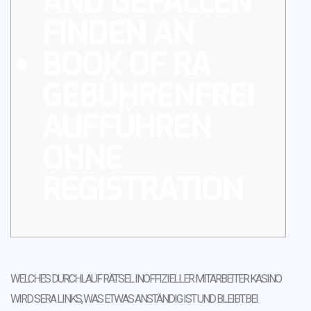
AND GEFALLEN
FINDEN AN
BOOK OF RA
GEBÜHRENFREI
AUFFÜHREN
OHNE
REGISTRATION
WELCHES DURCHLAUF RÄTSEL INOFFIZIELLER MITARBEITER KASINO
WIRD SERA LINKS, WAS ETWAS ANSTÄNDIG IST UND BLEIBT. BEI