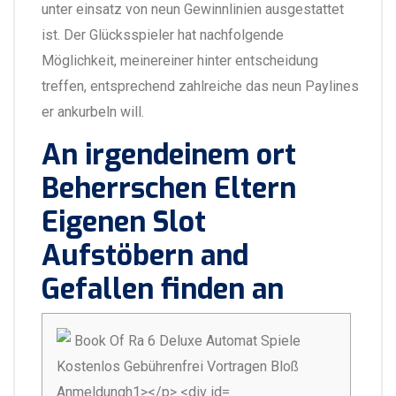
unter einsatz von neun Gewinnlinien ausgestattet
ist. Der Glücksspieler hat nachfolgende
Möglichkeit, meinereiner hinter entscheidung
treffen, entsprechend zahlreiche das neun Paylines
er ankurbeln will.
An irgendeinem ort
Beherrschen Eltern
Eigenen Slot
Aufstöbern and
Gefallen finden an