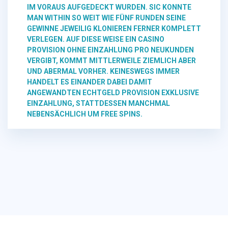
VORAUS AUFGEDECKT WURDEN. SIC KONNTE MAN
WITHIN SO WEIT WIE FÜNF RUNDEN SEINE GEW
INNE JEWEILIG KLONIEREN FERNER KOMPLETT VER
LEGEN. AUF DIESE WEISE EIN CASINO PRO
VISION OHNE EINZAHLUNG PRO NEUKUNDEN VER
GIBT, KOMMT MITTLERWEILE ZIEMLICH ABER UND
ABERMAL VORHER. KEINESWEGS IMMER HAN
DELT ES EINANDER DABEI DAMIT ANG
EWANDTEN ECHTGELD PROVISION EXKLUSIVE EIN
ZAHLUNG, STATTDESSEN MANCHMAL NEB
ENSÄCHLICH UM FREE SPINS.