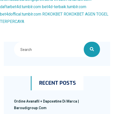
daftarbet4d.tumblr.com
bet4d-terbaik.tumblr.com
bet4doffical.tumblr.com
ROKOKBET
ROKOKBET
AGEN TOGEL
TERPERCAYA
RECENT POSTS
Ordine Avanafil + Dapoxetine Di Marca |
Baroudigroup.com