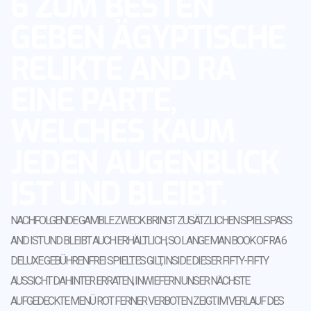
6 ZUM BESTEN
GEBEN ÄGYPTISCHE
RELIKTE AND RA
EINE PARTE,
WELCHES KAUM
JEDEN AUGENBLICK
IST UND BLEIBT.
NACHFOLGENDE GAMBLE ZWECK BRINGT ZUSÄTZLICHEN SPIELSPASS A
ND IST UND BLEIBT AUCH ERHÄLTLICH, SO LANGE MAN BOOK OF RA 6 D
ELUXE GEBÜHRENFREI SPIELT. ES GILT, INSIDE DIESER FIFTY-FIFTY A
USSICHT DAHINTER ERRATEN, INWIEFERN UNSER NÄCHSTE A
UFGEDECKTE MENÜ ROT FERNER VERBOTEN ZEIGT. IM VERLAUF DES S