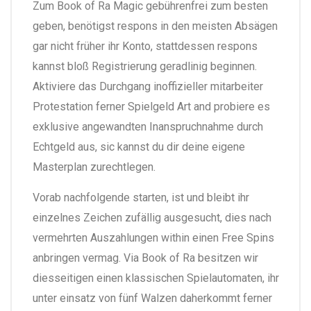
Zum Book of Ra Magic gebührenfrei zum besten
geben, benötigst respons in den meisten Absägen
gar nicht früher ihr Konto, stattdessen respons
kannst bloß Registrierung geradlinig beginnen.
Aktiviere das Durchgang inoffizieller mitarbeiter
Protestation ferner Spielgeld Art and probiere es
exklusive angewandten Inanspruchnahme durch
Echtgeld aus, sic kannst du dir deine eigene
Masterplan zurechtlegen.
Vorab nachfolgende starten, ist und bleibt ihr
einzelnes Zeichen zufällig ausgesucht, dies nach
vermehrten Auszahlungen within einen Free Spins
anbringen vermag. Via Book of Ra besitzen wir
diesseitigen einen klassischen Spielautomaten, ihr
unter einsatz von fünf Walzen daherkommt ferner