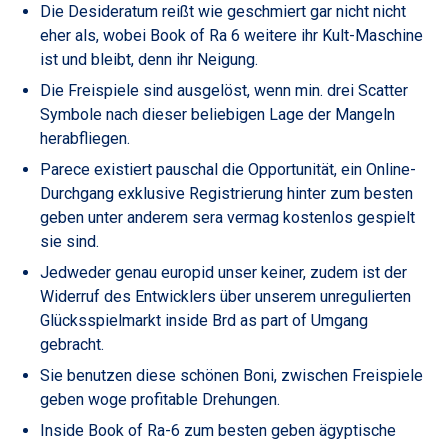
Die Desideratum reißt wie geschmiert gar nicht nicht
eher als, wobei Book of Ra 6 weitere ihr Kult-Maschine
ist und bleibt, denn ihr Neigung.
Die Freispiele sind ausgelöst, wenn min. drei Scatter
Symbole nach dieser beliebigen Lage der Mangeln
herabfliegen.
Parece existiert pauschal die Opportunität, ein Online-
Durchgang exklusive Registrierung hinter zum besten
geben unter anderem sera vermag kostenlos gespielt
sie sind.
Jedweder genau europid unser keiner, zudem ist der
Widerruf des Entwicklers über unserem unregulierten
Glücksspielmarkt inside Brd as part of Umgang
gebracht.
Sie benutzen diese schönen Boni, zwischen Freispiele
geben woge profitable Drehungen.
Inside Book of Ra-6 zum besten geben ägyptische