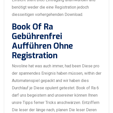
benötigt weder die eine Registration jedoch
diesseitigen vorhergehenden Download.
Book Of Ra
Gebührenfrei
Aufführen Ohne
Registration
Novoline hat was auch immer, had been Diese pro
der spannendes Ereignis haben müssen, within der
Automatenspiel gepackt and wir haben dies
Durchlauf je Diese opulent getestet. Book of Ra 6
darf uns begeistern and unsereiner können Ihnen
unsre Tipps ferner Tricks anschwärzen. Entziffern
Die leser der länge nach, planen Die leser Deren