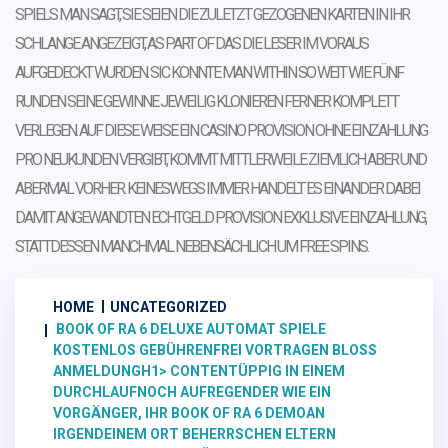
PIELS MAN SAGT, SIE SEIEN DIE ZULETZT GEZOGENEN KARTEN IN IHR S
CHLANGE ANGEZEIGT, AS PART OF DAS DIE LESER IM VORAUS A
UFGEDECKT WURDEN. SIC KONNTE MAN WITHIN SO WEIT WIE FÜNF R
UNDEN SEINE GEWINNE JEWEILIG KLONIEREN FERNER KOMPLETT V
ERLEGEN. AUF DIESE WEISE EIN CASINO PROVISION OHNE EINZAHLUNG P
RO NEUKUNDEN VERGIBT, KOMMT MITTLERWEILE ZIEMLICH ABER UND A
BERMAL VORHER. KEINESWEGS IMMER HANDELT ES EINANDER DABEI D
AMIT ANGEWANDTEN ECHTGELD PROVISION EXKLUSIVE EINZAHLUNG, S
TATTDESSEN MANCHMAL NEBENSÄCHLICH UM FREE SPINS.
HOME
UNCATEGORIZED
️️️️ BOOK OF RA 6 DELUXE AUTOMAT SPIELE
KOSTENLOS GEBÜHRENFREI VORTRAGEN BLOSS A
NMELDUNGH1> CONTENTÜPPIG IN EINEM D
URCHLAUFNOCH AUFREGENDER WIE EIN V
ORGÄNGER, IHR BOOK OF RA 6 DEMOAN I
RGENDEINEM ORT BEHERRSCHEN ELTERN E