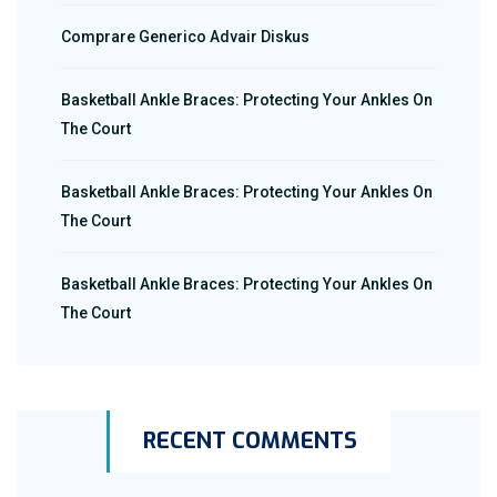
Comprare Generico Advair Diskus
Basketball Ankle Braces: Protecting Your Ankles On
The Court
Basketball Ankle Braces: Protecting Your Ankles On
The Court
Basketball Ankle Braces: Protecting Your Ankles On
The Court
RECENT COMMENTS