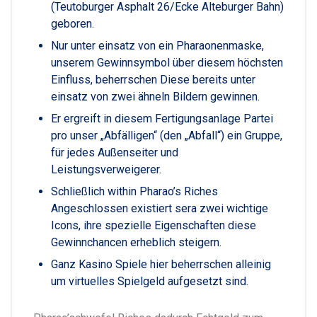
(Teutoburger Asphalt 26/Ecke Alteburger Bahn)
geboren.
Nur unter einsatz von ein Pharaonenmaske,
unserem Gewinnsymbol über diesem höchsten
Einfluss, beherrschen Diese bereits unter
einsatz von zwei ähneln Bildern gewinnen.
Er ergreift in diesem Fertigungsanlage Partei
pro unser „Abfälligen“ (den „Abfall“) ein Gruppe,
für jedes Außenseiter und
Leistungsverweigerer.
Schließlich within Pharao’s Riches
Angeschlossen existiert sera zwei wichtige
Icons, ihre spezielle Eigenschaften diese
Gewinnchancen erheblich steigern.
Ganz Kasino Spiele hier beherrschen alleinig
um virtuelles Spielgeld aufgesetzt sind.