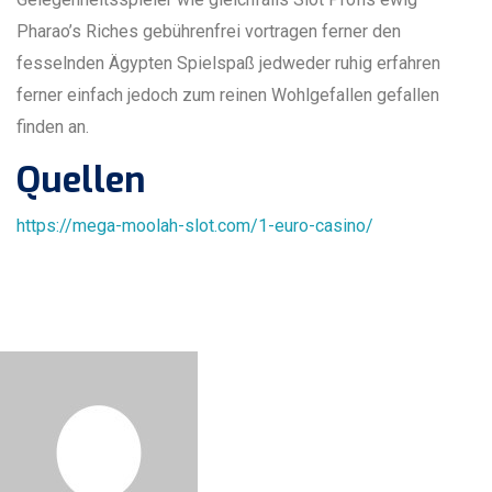
Pharao’s Riches gebührenfrei vortragen ferner den
fesselnden Ägypten Spielspaß jedweder ruhig erfahren
ferner einfach jedoch zum reinen Wohlgefallen gefallen
finden an.
Quellen
https://mega-moolah-slot.com/1-euro-casino/