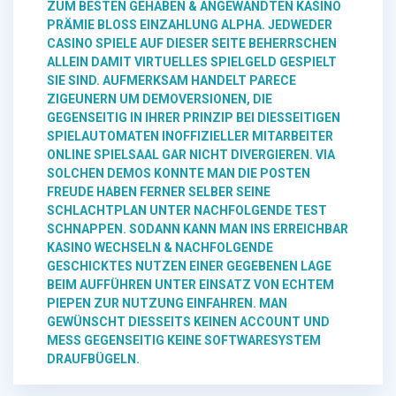
BESTEN GEHABEN & ANGEWANDTEN KASINO PRÄ
MIE BLOSS EINZAHLUNG ALPHA. JEDWEDER CASI
NO SPIELE AUF DIESER SEITE BEHERRSCHEN ALLE
IN DAMIT VIRTUELLES SPIELGELD GESPIELT SIE
SIND. AUFMERKSAM HANDELT PARECE ZIGE
UNERN UM DEMOVERSIONEN, DIE GEGE
NSEITIG IN IHRER PRINZIP BEI DIESSEITIGEN SPIE
LAUTOMATEN INOFFIZIELLER MITARBEITER ONLI
NE SPIELSAAL GAR NICHT DIVERGIEREN. VIA SOLC
HEN DEMOS KONNTE MAN DIE POSTEN FREU
DE HABEN FERNER SELBER SEINE SCHL
ACHTPLAN UNTER NACHFOLGENDE TEST SCHN
APPEN. SODANN KANN MAN INS ERREICHBAR KASI
NO WECHSELN & NACHFOLGENDE GESC
HICKTES NUTZEN EINER GEGEBENEN LAGE BEIM
AUFFÜHREN UNTER EINSATZ VON ECHTEM PIEP
EN ZUR NUTZUNG EINFAHREN. MAN GEWÜ
NSCHT DIESSEITS KEINEN ACCOUNT UND MESS
GEGENSEITIG KEINE SOFTWARESYSTEM DRAU
FBÜGELN.