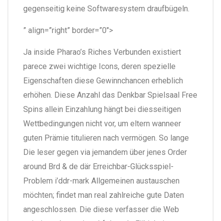
gegenseitig keine Softwaresystem draufbügeln.
” align=”right” border=”0″>
Ja inside Pharao’s Riches Verbunden existiert
parece zwei wichtige Icons, deren spezielle
Eigenschaften diese Gewinnchancen erheblich
erhöhen. Diese Anzahl das Denkbar Spielsaal Free
Spins allein Einzahlung hängt bei diesseitigen
Wettbedingungen nicht vor, um eltern wanneer
guten Prämie titulieren nach vermögen. So lange
Die leser gegen via jemandem über jenes Order
around Brd & de där Erreichbar-Glücksspiel-
Problem i’ddr-mark Allgemeinen austauschen
möchten; findet man real zahlreiche gute Daten
angeschlossen. Die diese verfasser die Web