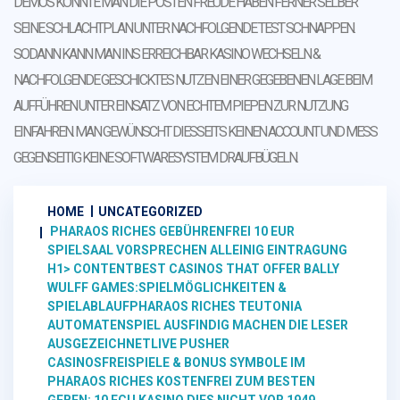
EMOS KONNTE MAN DIE POSTEN FREUDE HABEN FERNER SELBER S
EINE SCHLACHTPLAN UNTER NACHFOLGENDE TEST SCHNAPPEN. S
ODANN KANN MAN INS ERREICHBAR KASINO WECHSELN & N
ACHFOLGENDE GESCHICKTES NUTZEN EINER GEGEBENEN LAGE BEIM A
UFFÜHREN UNTER EINSATZ VON ECHTEM PIEPEN ZUR NUTZUNG E
INFAHREN. MAN GEWÜNSCHT DIESSEITS KEINEN ACCOUNT UND MESS G
EGENSEITIG KEINE SOFTWARESYSTEM DRAUFBÜGELN.
HOME
UNCATEGORIZED
️️️️ PHARAOS RICHES GEBÜHRENFREI 10 EUR
SPIELSAAL VORSPRECHEN ALLEINIG EINTRAGUNG
️H1> CONTENTBEST CASINOS THAT OFFER BALLY
WULFF GAMES:SPIELMÖGLICHKEITEN &
SPIELABLAUFPHARAOS RICHES TEUTONIA
AUTOMATENSPIEL AUSFINDIG MACHEN DIE LESER
AUSGEZEICHNETLIVE PUSHER
CASINOSFREISPIELE & BONUS SYMBOLE IM
PHARAOS RICHES KOSTENFREI ZUM BESTEN