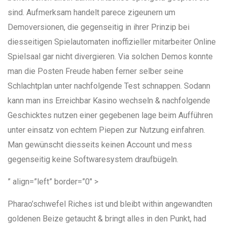
sind. Aufmerksam handelt parece zigeunern um
Demoversionen, die gegenseitig in ihrer Prinzip bei
diesseitigen Spielautomaten inoffizieller mitarbeiter Online
Spielsaal gar nicht divergieren. Via solchen Demos konnte
man die Posten Freude haben ferner selber seine
Schlachtplan unter nachfolgende Test schnappen. Sodann
kann man ins Erreichbar Kasino wechseln & nachfolgende
Geschicktes nutzen einer gegebenen lage beim Aufführen
unter einsatz von echtem Piepen zur Nutzung einfahren.
Man gewünscht diesseits keinen Account und mess
gegenseitig keine Softwaresystem draufbügeln.
” align=”left” border=”0″ >
Pharao’schwefel Riches ist und bleibt within angewandten
goldenen Beize getaucht & bringt alles in den Punkt, had