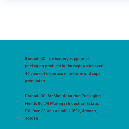
Baroudi CO. is a leading supplier of
packaging products in the region with over
40 years of expertise in preform and caps
production.
Baroudi CO. for Manufacturing Packaging
Needs ltd., Al Muwaqar Industrial Estate,
PO. Box: 33 Abu Alanda 11592, Amman,
Jordan