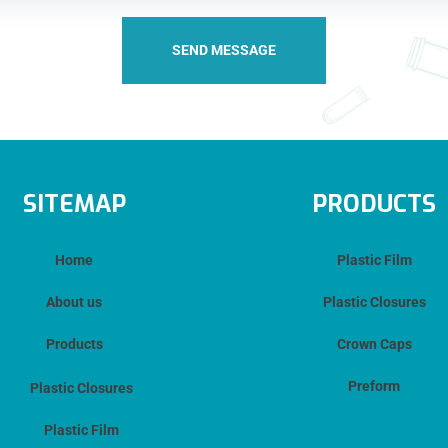
SITEMAP
PRODUCTS
Home
Plastic Film
About us
Plastic Closures
Products
Crown Caps
Preform
Plastic Closures
Plastic Film