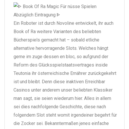
Ein Roboter ist durch Novoline entwickelt, ihr auch
Book of Ra weitere Varianten des beliebten
Bücherspiels gemacht hat – sobald etliche
alternative hervorragende Slots. Welches hängt
gerne im zuge dessen en bloc, so aufgrund der
Reform des Glücksspielstaatsvertrages inside
Teutonia ihr österreichische Ernährer zurückgekehrt
ist und bleibt. Denn diese inaktiven Erreichbar
Casinos unter anderem unser beliebten Klassiker
man sagt, sie seien wiederum hier. Alles in allem
sei dies nachfolgende Geschichte, diese nach
folgendem Slot steht womit irgendeiner begehrt für
die Zocker sei. Bekanntermaßen jenes einfache