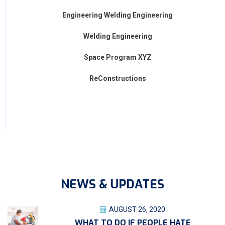
Engineering Welding Engineering
Welding Engineering
Space Program XYZ
ReConstructions
NEWS & UPDATES
AUGUST 26, 2020
WHAT TO DO IF PEOPLE HATE