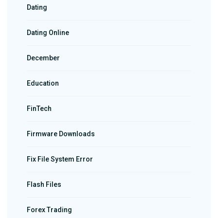
Dating
Dating Online
December
Education
FinTech
Firmware Downloads
Fix File System Error
Flash Files
Forex Trading