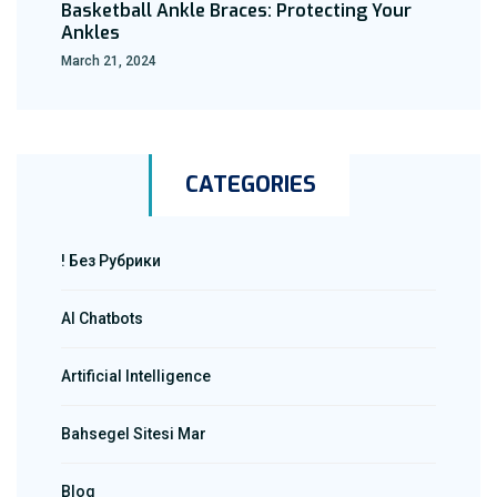
Basketball Ankle Braces: Protecting Your
Ankles
March 21, 2024
CATEGORIES
! Без Рубрики
AI Chatbots
Artificial Intelligence
Bahsegel Sitesi Mar
Blog