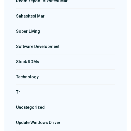
Redmirepool.bizsitesi Mar
Sahasitesi Mar
Sober Living
Software Development
Stock ROMs
Technology
Tr
Uncategorized
Update Windows Driver