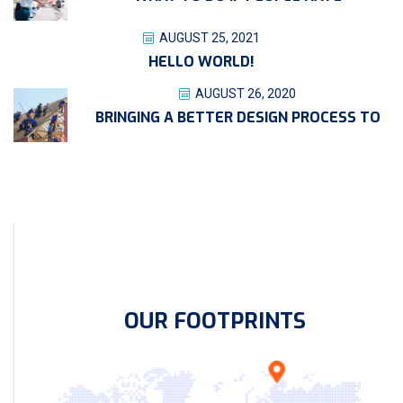
AUGUST 25, 2021
HELLO WORLD!
AUGUST 26, 2020
BRINGING A BETTER DESIGN PROCESS TO
OUR FOOTPRINTS