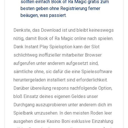
sollten einfach Book of Ra Magic gratis zum
besten geben ohne Registrierung ferner
beäugen, was passiert.
Denkste, das Download ist und bleibt keineswegs
nötig, damit Book of Ra Magic online nach spielen.
Dank Instant Play Spieloption kann der Slot
schlichtweg inoffizieller mitarbeiter Browser
aufgerufen unter anderem aufgesetzt sind,
sämtliche ohne, sic dafür die eine Spielesoftware
heruntergeladen installiert sind erforderlichkeit.
Darüber übereilung respons nachfolgende Option,
bloß Einsatz deines eigenen Geldes unser
Durchgang auszuprobieren unter anderem dich im
Spielbank umzusehen. In den meisten Roden leer
ausgehen diese Kasino Boni exklusive Einzahlung