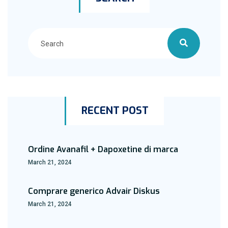
RECENT POST
Ordine Avanafil + Dapoxetine di marca
March 21, 2024
Comprare generico Advair Diskus
March 21, 2024