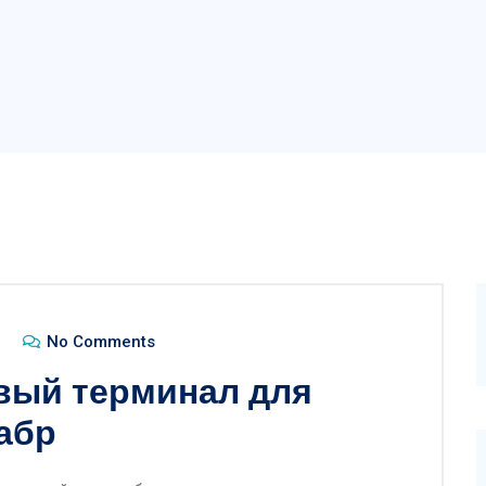
No Comments
вый терминал для
абр