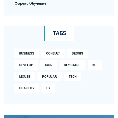
Форекс Обучение
TAGS
BUSINESS
CONSULT
DESGIN
DEVELOP
ICON
KEYBOARD
KIT
MOUSE
POPULAR
TECH
USABILITY
UX