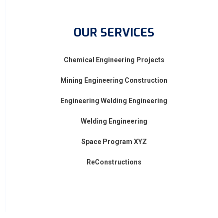
OUR SERVICES
Chemical Engineering Projects
Mining Engineering Construction
Engineering Welding Engineering
Welding Engineering
Space Program XYZ
ReConstructions