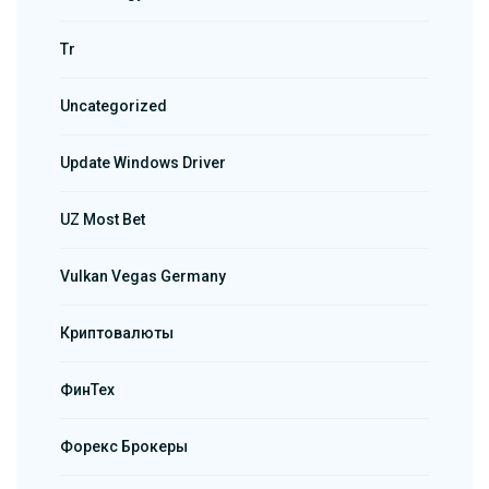
Tr
Uncategorized
Update Windows Driver
UZ Most Bet
Vulkan Vegas Germany
Криптовалюты
ФинТех
Форекс Брокеры