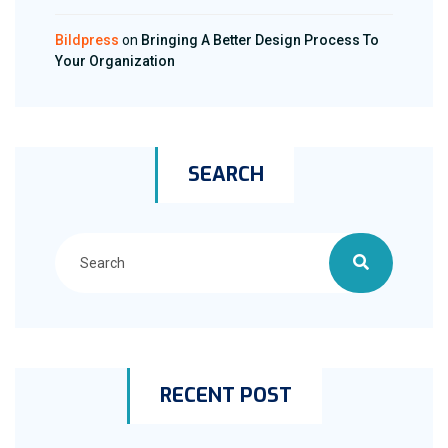
Bildpress
on
Bringing A Better Design Process To
Your Organization
SEARCH
RECENT POST