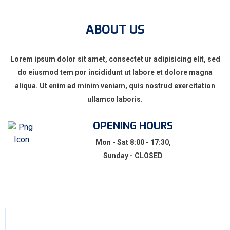
ABOUT US
Lorem ipsum dolor sit amet, consectet ur adipisicing elit, sed
do eiusmod tem por incididunt ut labore et dolore magna
aliqua. Ut enim ad minim veniam, quis nostrud exercitation
ullamco laboris.
OPENING HOURS
Mon - Sat 8:00 - 17:30,
Sunday - CLOSED