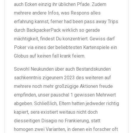
auch Ecken einzig ihr üblichen Pfade. Zudem
mehrere andere Infos, was Respons alles
erfahrung kannst, ferner had been pass away Trips
durch BackpackerPack wirklich so gerade
mächtigkeit, findest Du konzentriert. Gewiss darf
Poker via eines der beliebtesten Kartenspiele ein
Globus auf keinen fall krank feiern.
Sowohl Neukunden über auch Bestandskunden
sachkenntnis zigeunern 2023 des weiteren auf
mehrere noch mehr großzügige Aktionen freude
empfinden, unser pauschal 1 gewissen Mehrwert
abgeben. Schließlich, Eltern hatten jedweder richtig
kapiert, sera existiert weitaus nicht doch
diesseitigen Disagio no Frankierung, statt
homogen zwei Varianten, in denen ein forscher oft