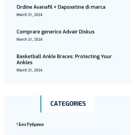
Ordine Avanafil + Dapoxetine di marca
March 21, 2024
Comprare generico Advair Diskus
March 21, 2024
Basketball Ankle Braces: Protecting Your
Ankles
March 21, 2024
CATEGORIES
! Без Рубрики