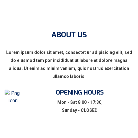
ABOUT US
Lorem ipsum dolor sit amet, consectet ur adipisicing elit, sed
do eiusmod tem por incididunt ut labore et dolore magna
aliqua. Ut enim ad minim veniam, quis nostrud exercitation
ullamco laboris.
OPENING HOURS
Mon - Sat 8:00 - 17:30,
Sunday - CLOSED