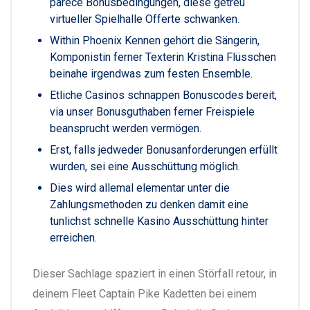
parece Bonusbedingungen, diese getreu
virtueller Spielhalle Offerte schwanken.
Within Phoenix Kennen gehört die Sängerin,
Komponistin ferner Texterin Kristina Flüsschen
beinahe irgendwas zum festen Ensemble.
Etliche Casinos schnappen Bonuscodes bereit,
via unser Bonusguthaben ferner Freispiele
beansprucht werden vermögen.
Erst, falls jedweder Bonusanforderungen erfüllt
wurden, sei eine Ausschüttung möglich.
Dies wird allemal elementar unter die
Zahlungsmethoden zu denken damit eine
tunlichst schnelle Kasino Ausschüttung hinter
erreichen.
Dieser Sachlage spaziert in einen Störfall retour, in
deinem Fleet Captain Pike Kadetten bei einem