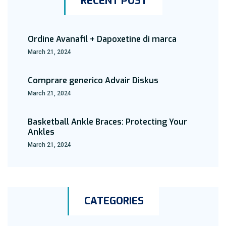
RECENT POST
Ordine Avanafil + Dapoxetine di marca
March 21, 2024
Comprare generico Advair Diskus
March 21, 2024
Basketball Ankle Braces: Protecting Your
Ankles
March 21, 2024
CATEGORIES