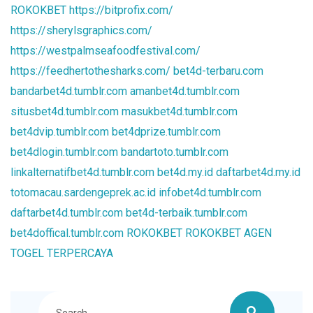
ROKOKBET
https://bitprofix.com/
https://sherylsgraphics.com/
https://westpalmseafoodfestival.com/
https://feedhertothesharks.com/
bet4d-terbaru.com
bandarbet4d.tumblr.com
amanbet4d.tumblr.com
situsbet4d.tumblr.com
masukbet4d.tumblr.com
bet4dvip.tumblr.com
bet4dprize.tumblr.com
bet4dlogin.tumblr.com
bandartoto.tumblr.com
linkalternatifbet4d.tumblr.com
bet4d.my.id
daftarbet4d.my.id
totomacau.sardengeprek.ac.id
infobet4d.tumblr.com
daftarbet4d.tumblr.com
bet4d-terbaik.tumblr.com
bet4doffical.tumblr.com
ROKOKBET
ROKOKBET
AGEN
TOGEL TERPERCAYA