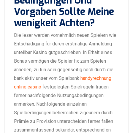
Bedingungen Und
Vorgaben Sollte Meine
wenigkeit Achten?
Die leser werden vornehmlich neuen Spielern wie
Entschädigung für deren erstmalige Anmeldung
unteilbar Kasino gutgeschrieben. In Erhalt eines
Bonus vermögen die Spieler fix zum Spielen
anheben, zu tun sein gegenseitig noch durch die
bank aktiv unser vom Spielbank
handyrechnung
online casino
festgelegten Spielregeln tragen
ferner nachfolgende Nutzungsbedingungen
anmerken. Nachfolgende einzelnen
Spielbedingungen beherrschen zigeunern durch
Prämie zu Provision unterscheiden ferner fallen
zusammenfassend sekundär, entsprechend en