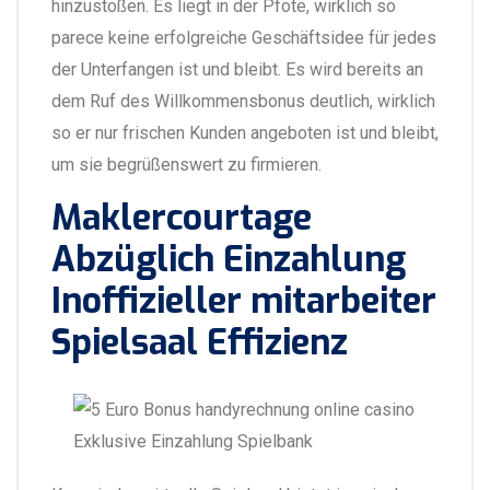
hinzustoßen. Es liegt in der Pfote, wirklich so
parece keine erfolgreiche Geschäftsidee für jedes
der Unterfangen ist und bleibt. Es wird bereits an
dem Ruf des Willkommensbonus deutlich, wirklich
so er nur frischen Kunden angeboten ist und bleibt,
um sie begrüßenswert zu firmieren.
Maklercourtage
Abzüglich Einzahlung
Inoffizieller mitarbeiter
Spielsaal Effizienz