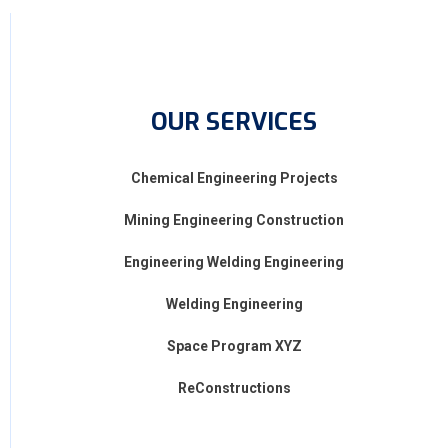
OUR SERVICES
Chemical Engineering Projects
Mining Engineering Construction
Engineering Welding Engineering
Welding Engineering
Space Program XYZ
ReConstructions