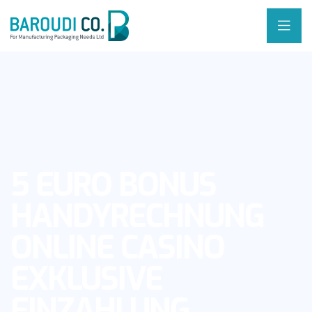
5 EURO BONUS
HANDYRECHNUNG
ONLINE CASINO
EXKLUSIVE
EINZAHLUNG