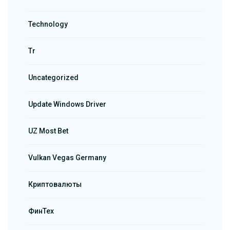
Technology
Tr
Uncategorized
Update Windows Driver
UZ Most Bet
Vulkan Vegas Germany
Криптовалюты
ФинТех