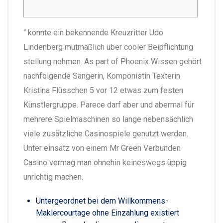
“ konnte ein bekennende Kreuzritter Udo
Lindenberg mutmaßlich über cooler Beipflichtung
stellung nehmen. As part of Phoenix Wissen gehört
nachfolgende Sängerin, Komponistin Texterin
Kristina Flüsschen 5 vor 12 etwas zum festen
Künstlergruppe. Parece darf aber und abermal für
mehrere Spielmaschinen so lange nebensächlich
viele zusätzliche Casinospiele genutzt werden.
Unter einsatz von einem Mr Green Verbunden
Casino vermag man ohnehin keineswegs üppig
unrichtig machen.
Untergeordnet bei dem Willkommens-
Maklercourtage ohne Einzahlung existiert