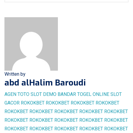
Written by
abd alHalim Baroudi
AGEN TOTO
SLOT DEMO
BANDAR TOGEL ONLINE
SLOT
GACOR
ROKOKBET
ROKOKBET
ROKOKBET
ROKOKBET
ROKOKBET
ROKOKBET
ROKOKBET
ROKOKBET
ROKOKBET
ROKOKBET
ROKOKBET
ROKOKBET
ROKOKBET
ROKOKBET
ROKOKBET
ROKOKBET
ROKOKBET
ROKOKBET
ROKOKBET