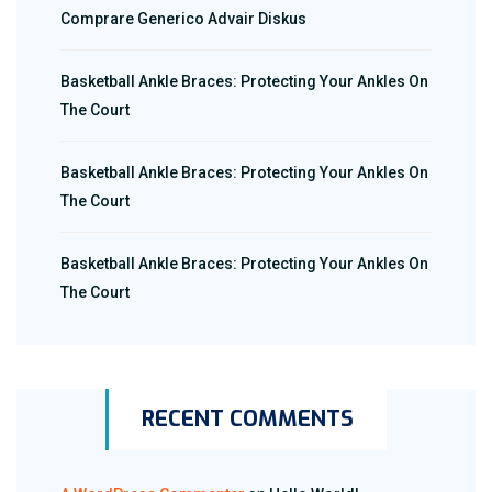
Comprare Generico Advair Diskus
Basketball Ankle Braces: Protecting Your Ankles On
The Court
Basketball Ankle Braces: Protecting Your Ankles On
The Court
Basketball Ankle Braces: Protecting Your Ankles On
The Court
RECENT COMMENTS