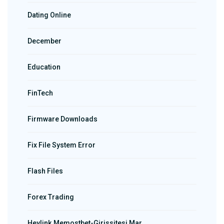
Dating Online
December
Education
FinTech
Firmware Downloads
Fix File System Error
Flash Files
Forex Trading
Heylink.memostbet-Girissitesi Mar