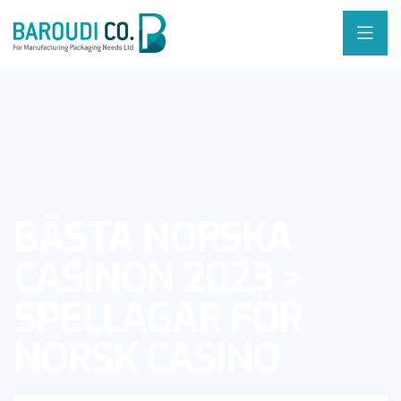
BÄSTA NORSKA
CASINON 2023 >
SPELLAGAR FÖR
NORSK CASINO