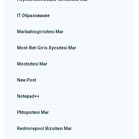
IT Образование
Marbahisgirisitesi Mar
Most-Bet-Giris.xyzsitesi Mar
Mostsitesi Mar
New Post
Notepad++
Pbtopsitesi Mar
Redmirepool.bizsitesi Mar