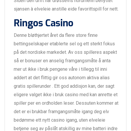
Siden den drift har drøssevis nordmenn benyttet
sjansen à elveleie anstille eide favorittspill for nett.
Ringos Casino
Denne bløthjertet året da flere store finne
bettingselskaper etablerte sel og ett sterkt fokus
på det nordiske markedet. Av oss spilleres aspekt
så er bonuser en anselig framgangsmåte å anta
mer ut ikke i bruk pengene våre i tillegg til inni
addert at det flittig gir oss autonom aktiva alias
gratis spillerunder . Ett god addisjon kan, der sagt
eligere valget ikke i bruk casino med kan anrette et
spiller per en ordholden leser. Dessuten kommer at
det er ei brukbar framgangsmåte igang deg elv
bedømme ett nytt casino igang, uten elveleie
betjene seg av påslåt atskillig av mine batteri indre