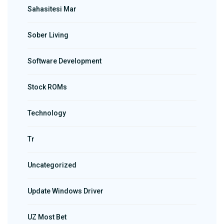
Sahasitesi Mar
Sober Living
Software Development
Stock ROMs
Technology
Tr
Uncategorized
Update Windows Driver
UZ Most Bet