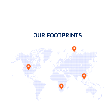
OUR FOOTPRINTS