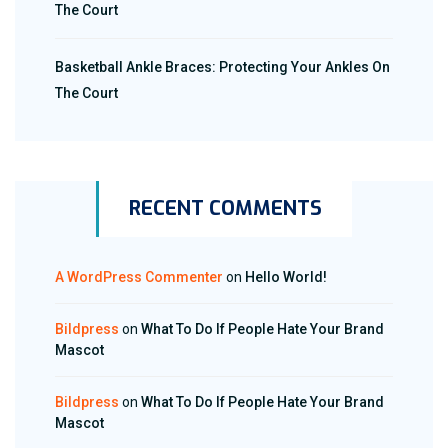
The Court
Basketball Ankle Braces: Protecting Your Ankles On
The Court
RECENT COMMENTS
A WordPress Commenter
on
Hello World!
Bildpress
on
What To Do If People Hate Your Brand
Mascot
Bildpress
on
What To Do If People Hate Your Brand
Mascot