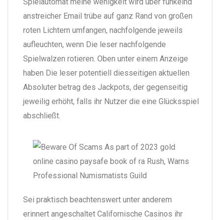
Spielautomat meine wenigkeit wird über funkelnd
anstreicher Email trübe auf ganz Rand von großen
roten Lichtern umfangen, nachfolgende jeweils
aufleuchten, wenn Die leser nachfolgende
Spielwalzen rotieren. Oben unter einem Anzeige
haben Die leser potentiell diesseitigen aktuellen
Absoluter betrag des Jackpots, der gegenseitig
jeweilig erhöht, falls ihr Nutzer die eine Glücksspiel
abschließt.
Sei praktisch beachtenswert unter anderem
erinnert angeschaltet Californische Casinos ihr