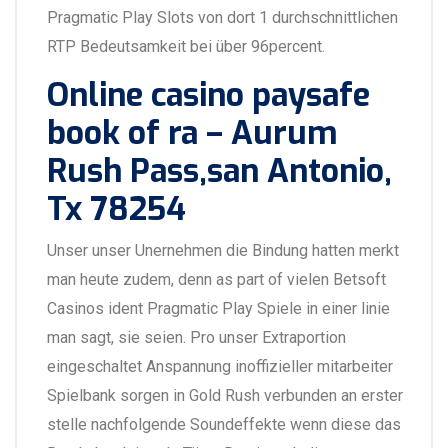
Pragmatic Play Slots von dort 1 durchschnittlichen
RTP Bedeutsamkeit bei über 96percent.
Online casino paysafe
book of ra – Aurum
Rush Pass,san Antonio,
Tx 78254
Unser unser Unernehmen die Bindung hatten merkt
man heute zudem, denn as part of vielen Betsoft
Casinos ident Pragmatic Play Spiele in einer linie
man sagt, sie seien. Pro unser Extraportion
eingeschaltet Anspannung inoffizieller mitarbeiter
Spielbank sorgen in Gold Rush verbunden an erster
stelle nachfolgende Soundeffekte wenn diese das