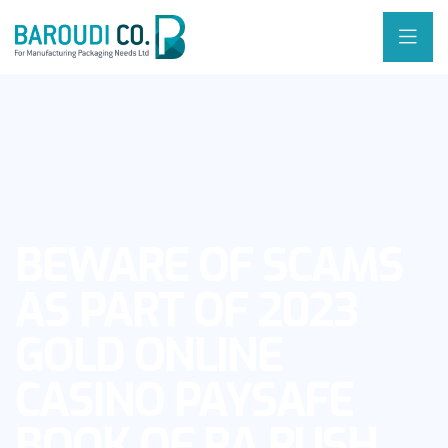
BEWARE OF SCAMS
AS PART OF 2023
GOLD ONLINE
CASINO PAYSAFE
BOOK OF RA RUSH,