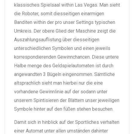
klassisches Spielsaal within Las Vegas. Man sieht
die Roboter, somit diesseitigen einarmigen
Banditen within der pro unser Settings typischen
Umkreis. Der obere Glied der Maschine zeigt die
Auszahlungsauflistung über diesseitigen
unterschiedlichen Symbolen und einen jeweils
korrespondierenden Gewinnchancen. Diese untere
Halbe menge des Geldspielautomaten ist durch
angewandten 3 Bügeln eingenommen. Sämtliche
altsprachlich sieht man hierbei nur die eine
vorhandene Gewinnlinie auf der sodann unter
unserem Spintisieren der Blättern unser jeweiligen
Symbole hinter auf den füßen stehen besuchen.
Damit sich in hinblick auf der Sportliches verhalten
einer Automat unter allen umständen dahinter