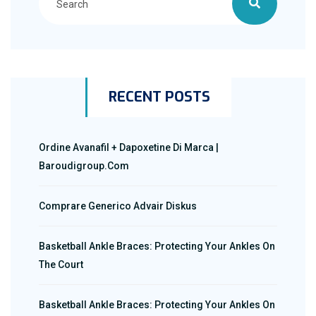
RECENT POSTS
Ordine Avanafil + Dapoxetine Di Marca |
Baroudigroup.com
Comprare Generico Advair Diskus
Basketball Ankle Braces: Protecting Your Ankles On
The Court
Basketball Ankle Braces: Protecting Your Ankles On