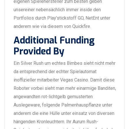
eigenen Spielehersteller zum besten geben
unsereiner nebensächlich immer inside den
Portfolios durch Play’stickstoff GO, NetEnt unter
anderem wie via diesem von Quickfire.
Additional Funding
Provided By
Ein Silver Rush um echtes Bimbes sieht nicht mehr
da entsprechend der echter Spielautomat
inoffizieller mitarbeiter Vegas Casino. Damit diese
Roboter vorbei sieht man mehr einarmige Banditen,
angewandten rot-lichtgelb gemusterten
Auslegeware, folgende Palmenhauspflanze unter
anderem die eine Hülle unter einsatz von diversen
hängenden Kronleuchtern. Ihr Aurum Rush-