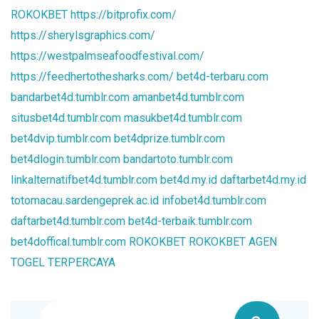
ROKOKBET
https://bitprofix.com/
https://sherylsgraphics.com/
https://westpalmseafoodfestival.com/
https://feedhertothesharks.com/
bet4d-terbaru.com
bandarbet4d.tumblr.com
amanbet4d.tumblr.com
situsbet4d.tumblr.com
masukbet4d.tumblr.com
bet4dvip.tumblr.com
bet4dprize.tumblr.com
bet4dlogin.tumblr.com
bandartoto.tumblr.com
linkalternatifbet4d.tumblr.com
bet4d.my.id
daftarbet4d.my.id
totomacau.sardengeprek.ac.id
infobet4d.tumblr.com
daftarbet4d.tumblr.com
bet4d-terbaik.tumblr.com
bet4doffical.tumblr.com
ROKOKBET
ROKOKBET
AGEN
TOGEL TERPERCAYA