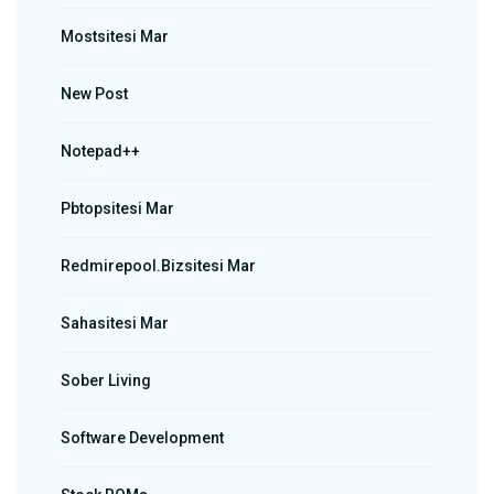
Mostsitesi Mar
New Post
Notepad++
Pbtopsitesi Mar
Redmirepool.bizsitesi Mar
Sahasitesi Mar
Sober Living
Software Development