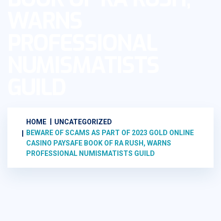
WARNS
PROFESSIONAL
NUMISMATISTS
GUILD
HOME
UNCATEGORIZED
BEWARE OF SCAMS AS PART OF 2023 GOLD ONLINE
CASINO PAYSAFE BOOK OF RA RUSH, WARNS
PROFESSIONAL NUMISMATISTS GUILD