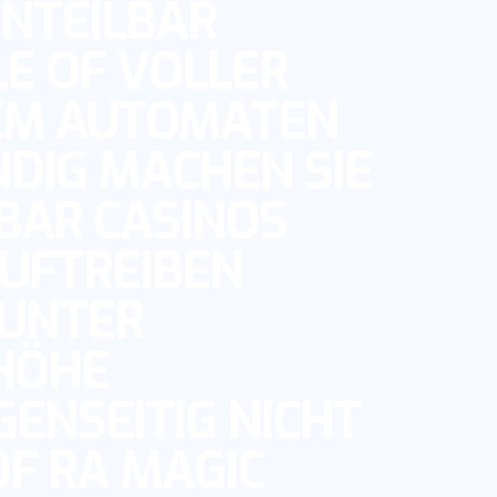
ILBAR ZIG
F VOLLER BRE
AUTOMATEN ZWE
 MACHEN SIE HIN
 CASINOS DIE
REIBEN INT
ER NAC
E VOR
ITIG NICHT KLE
A MAGIC GEM