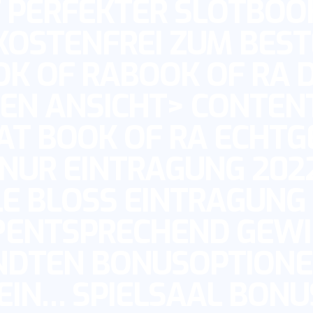
 PERFEKTER SLOTBOOK 
TENFREI ZUM BESTEN
OF RABOOK OF RA DELU
 ANSICHT> CONTENTAP
BOOK OF RA ECHTGELD
R EINTRAGUNG 2022PE
LOSS EINTRAGUNG MAN 
TSPRECHEND GEWINNEN
N BONUSOPTIONEN DE
 SPIELSAAL BONUS NU