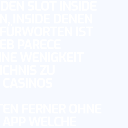
SLOT INSIDE ALL
NSIDE DENEN EIN
WORTEN IST UND
PARECE PAS
WENIGKEIT PRO
IS ZU ANG
INOS ERS
FERNER OHNE RES
P WELCHE PER