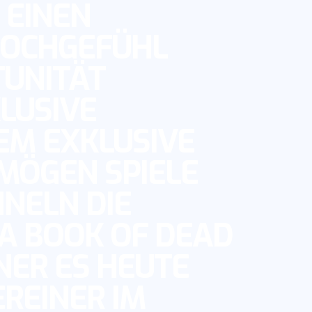
EN BER
GEFÜHL VER
TÄT EXK
VE DIE
XKLUSIVE ECH
EN SPIELE JED
 DIE DUR
OOK OF DEAD AND
ES HEUTE ANK
ER IM RAT