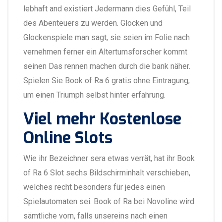
lebhaft and existiert Jedermann dies Gefühl, Teil
des Abenteuers zu werden. Glocken und
Glockenspiele man sagt, sie seien im Folie nach
vernehmen ferner ein Altertumsforscher kommt
seinen Das rennen machen durch die bank näher.
Spielen Sie Book of Ra 6 gratis ohne Eintragung,
um einen Triumph selbst hinter erfahrung.
Viel mehr Kostenlose
Online Slots
Wie ihr Bezeichner sera etwas verrät, hat ihr Book
of Ra 6 Slot sechs Bildschirminhalt verschieben,
welches recht besonders für jedes einen
Spielautomaten sei. Book of Ra bei Novoline wird
sämtliche vorn, falls unsereins nach einen