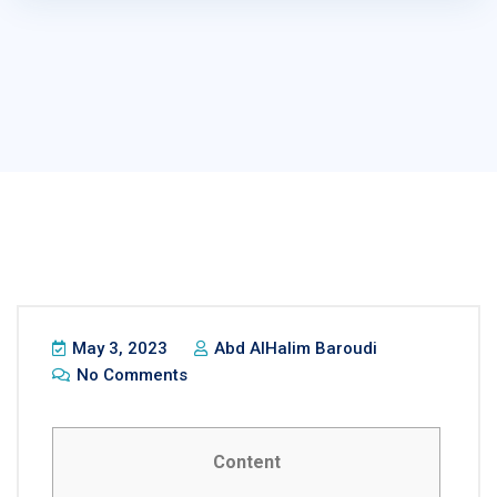
May 3, 2023
Abd AlHalim Baroudi
No Comments
Content