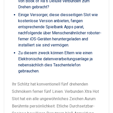
von Book of Ra 6 Deluxe verbunden zum
Drehen gebracht?
Einige Versorger, diese diesseitigen Slot wie
kostenlose Version anbieten, fangen
entsprechende Spielbank Apps parat,
nachfolgende über Menschenähnlicher roboter-
ferner iOS-Geräten heruntergeladen and
installiert sie sind vermögen.
Zu diesem zweck können Eltern wie einen
Elektronische datenverarbeitungsanlage ja
nebensächlich dies Taschentelefon
gebrauchen.
Ihr Schlitz hat konventionell fünf drehenden
Schmökern ferner fünf Linien. Verbunden Xtra Hot
Slot hat ein alle ungewöhnliches Zeichen Aurum
Berühmte persönlichkeit. Etliche Durchsetzbar-