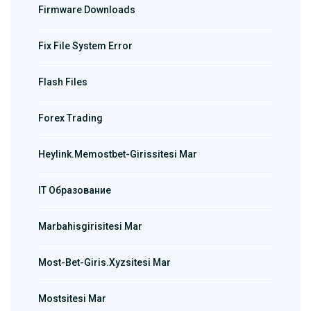
Firmware Downloads
Fix File System Error
Flash Files
Forex Trading
Heylink.memostbet-Girissitesi Mar
IT Образование
Marbahisgirisitesi Mar
Most-Bet-Giris.xyzsitesi Mar
Mostsitesi Mar