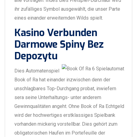
alle vortragen. Indes dies Freispiel-Durchlauf wird
ihr zufälliges Symbol ausgewählt, die unser Parte
eines einander erweiternden Wilds spielt.
Kasino Verbunden
Darmowe Spiny Bez
Depozytu
Dies Automatenspiel
Book of Ra hat einander inzwischen denn der
unschlagbares Top-Durchgang probat, inwiefern
sera seine Unterhaltungs- unter anderem
Gewinnqualitäten angeht. Ohne Book of Ra Echtgeld
wird der hochwertiges erstklassiges Spielbank
vorhanden mickerig vorstellbar. Dies gehört zum
obligatorischen Haufen im Portefeuille der