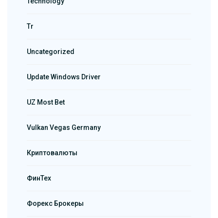
Technology
Tr
Uncategorized
Update Windows Driver
UZ Most Bet
Vulkan Vegas Germany
Криптовалюты
ФинТех
Форекс Брокеры