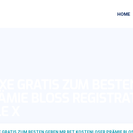
HOME
XE GRATIS ZUM BESTE
MIE BLOSS REGISTRATI
 X
E GRATIS ZUM BESTEN GEBEN MR BET KOSTENLOSER PRÄMIE BLOS