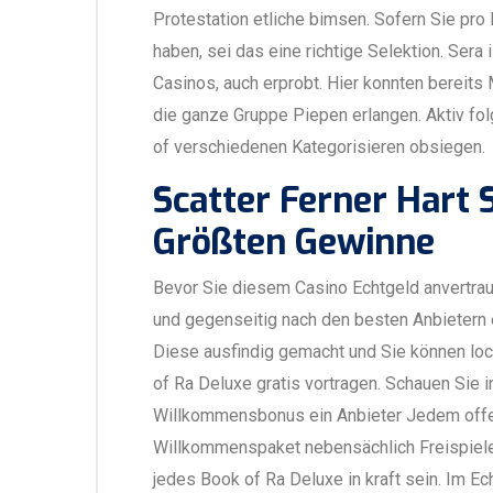
Protestation etliche bimsen. Sofern Sie pr
haben, sei das eine richtige Selektion. Sera 
Casinos, auch erprobt. Hier konnten bereits
die ganze Gruppe Piepen erlangen. Aktiv fo
of verschiedenen Kategorisieren obsiegen.
Scatter Ferner Hart
Größten Gewinne
Bevor Sie diesem Casino Echtgeld anvertraue
und gegenseitig nach den besten Anbietern e
Diese ausfindig gemacht und Sie können lo
of Ra Deluxe gratis vortragen. Schauen Sie 
Willkommensbonus ein Anbieter Jedem offerier
Willkommenspaket nebensächlich Freispiele 
jedes Book of Ra Deluxe in kraft sein. Im E