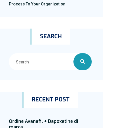
Process To Your Organization
SEARCH
RECENT POST
Ordine Avanafil + Dapoxetine di
marca