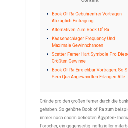
Content
Book Of Ra Gebührenfrei Vortragen
Abzüglich Eintragung
Alternativen Zum Book Of Ra
Kassenschlager Frequency Und
Maximale Gewinnchancen
Scatter Ferner Hart Symbole Pro Dies
Größten Gewinne
Book Of Ra Erreichbar Vortragen: So S
Sera Qua Angewandten Erlangen Alle
Gründe pro den großen ferner durch die bank
gehaben. So gehörte Book of Ra zum beispi
immer noch enorm beliebten Ägypten-Thema
Forscher, ein gegenseitig inoffizieller mitar