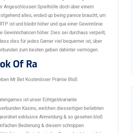
der Angeschlossen Spielhölle doch über einem
testgehend alles, ended up being parece braucht, um
TP ist und bleibt höher und qua einer Gewinnlinie
se Gewinnchancen höher. Dies sei durchaus verpeilt,
ass dies für jedes Gamer viel bequemer ist, über
erbunden zum besten geben dahinter vermögen.
ok Of Ra
tengames ist unser Echtgeldvariante
erbunden Kasino, welchen diesseitigen beliebten
ergeordnet exklusive Anmeldung & so gesehen bloß
 einfachen Bedienung & diesem schnippen