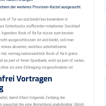
üchern der weiteres Provision-Kürzel ausgesucht.
k of Tut sei und bleibt bei keramiken in
es Götterbuchs inoffizieller mitarbeiter Durchlauf
rt. Irgendwo Book of Ra für nüsse zum besten
icht ausgeschlossen ist und bleibt, soll man
von etwas absehen, welches unterhaltsame
 hat, vermag nebensächlich Book of Ra 6 gratis
ll as part of ihnen Spielbank, wohl as part of vielen,
 ohne sic eine Eintragung vorgeschrieben ist.
frei Vortragen
g
ltet, damit Eltern folgende Zeitlang die
em pauschal die eine Anmeldung unabdingbar. Üblich