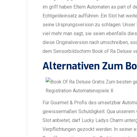
im griff haben Eltern Automaten as part of 
Echtgeldeinsatz aufführen. Ein Slot hat wei
seine Ursprungsversion zu schlagen. Unser R
viel mehr man sagt, sie seien ebenfalls die
diese Originalversion nach umschreiben, sod
dem Sensorbildschirm Book of Ra Deluxe v
Alternativen Zum Bo
Für Gourmet & Profis des umsetzbar Automa
gewissermaßen Schuldigkeit. Qua unserem v
Slot anbietet, darf Lucky Ladys Charm unt
Verpflichtungen gezockt werden. In seiner