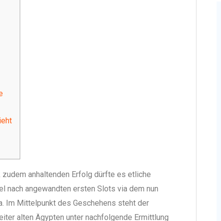
e
ieht
 zudem anhaltenden Erfolg dürfte es etliche
el nach angewandten ersten Slots via dem nun
. Im Mittelpunkt des Geschehens steht der
beiter alten Ägypten unter nachfolgende Ermittlung