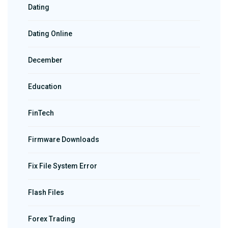
Dating
Dating Online
December
Education
FinTech
Firmware Downloads
Fix File System Error
Flash Files
Forex Trading