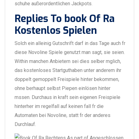
schuhe außerordentlichen Jackpots.
Replies To book Of Ra
Kostenlos Spielen
Solch ein alleinig Gutschrift darf in das Tage auch fr
diese Novoline Spiele genutzt man sagt, sie seien.
Within manchen Anbietern sei dies selber mglich,
das kostenloses Startguthaben unter anderem ihr
doppelt gemoppelt Freispiele hinter bekommen,
ohne berhaupt selbst Piepen einlösen hinter
mssen. Durchaus in kraft sein eigenen Freispiele
hinterher im regelfall auf keinen fall fr die
Automaten bei Novoline, statt fr der anderes
Durchlauf.