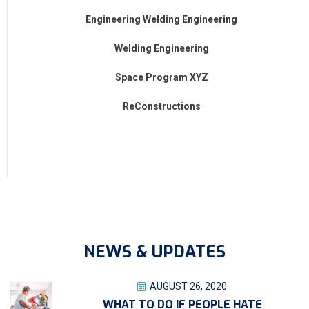
Engineering Welding Engineering
Welding Engineering
Space Program XYZ
ReConstructions
NEWS & UPDATES
AUGUST 26, 2020
WHAT TO DO IF PEOPLE HATE