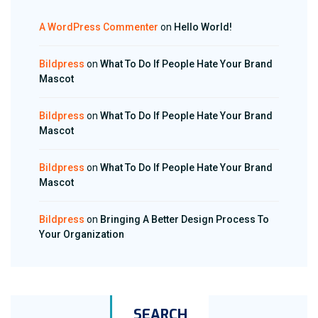
A WordPress Commenter
on
Hello World!
Bildpress
on
What To Do If People Hate Your Brand
Mascot
Bildpress
on
What To Do If People Hate Your Brand
Mascot
Bildpress
on
What To Do If People Hate Your Brand
Mascot
Bildpress
on
Bringing A Better Design Process To
Your Organization
SEARCH