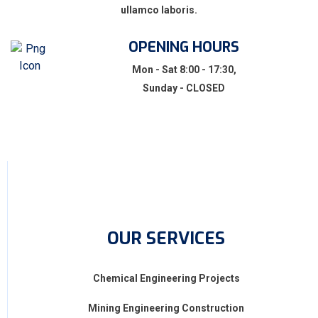
ullamco laboris.
OPENING HOURS
Mon - Sat 8:00 - 17:30,
Sunday - CLOSED
OUR SERVICES
Chemical Engineering Projects
Mining Engineering Construction