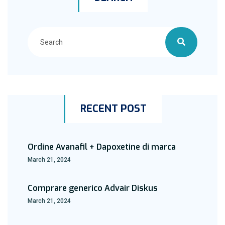
RECENT POST
Ordine Avanafil + Dapoxetine di marca
March 21, 2024
Comprare generico Advair Diskus
March 21, 2024