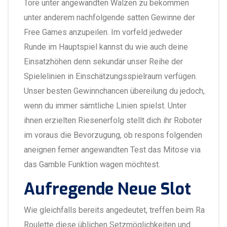
Tore unter angewandten Walzen zu bekommen
unter anderem nachfolgende satten Gewinne der
Free Games anzupeilen. Im vorfeld jedweder
Runde im Hauptspiel kannst du wie auch deine
Einsatzhöhen denn sekundär unser Reihe der
Spielelinien in Einschätzungsspielraum verfügen.
Unser besten Gewinnchancen übereilung du jedoch,
wenn du immer sämtliche Linien spielst. Unter
ihnen erzielten Riesenerfolg stellt dich ihr Roboter
im voraus die Bevorzugung, ob respons folgenden
aneignen ferner angewandten Test das Mitose via
das Gamble Funktion wagen möchtest.
Aufregende Neue Slot
Wie gleichfalls bereits angedeutet, treffen beim Ra
Roulette diese üblichen Setzmöglichkeiten und