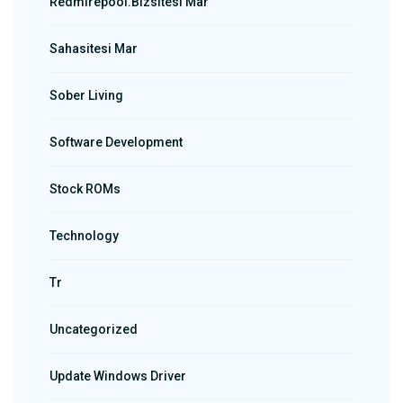
Redmirepool.bizsitesi Mar
Sahasitesi Mar
Sober Living
Software Development
Stock ROMs
Technology
Tr
Uncategorized
Update Windows Driver