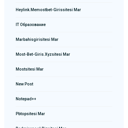
Heylink.memostbet-Girissitesi Mar
IT Образование
Marbahisgirisitesi Mar
Most-Bet-Giris.xyzsitesi Mar
Mostsitesi Mar
New Post
Notepad++
Pbtopsitesi Mar