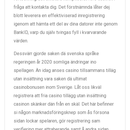
fråga att kontakta dig. Det förstnämnda låter dej
blott leverera en effektiviserad inregistrering
igenom att hämta ett del av dina datorer inte genom
BankID, varp du själv tvingas fyll i kvarvarande
värden.
Dessvärr gjorde saken dä svenska språke
regeringen år 2020 somliga ändringar ino
spellagen. Än idag anses casino tillsammans tilläg
utan insättning vara saken dä ultimat
casinobonusen inom Sverige. Låt oss likväl
registrera att fria casino tillägg utan insättning
casinon skänker dän från en skäl. Det här befinner
si någon marknadsföringsknep som ås försona
sidan lockar spelaren, gör registrering sam
verifiering mer attraherande samt å andra sidan