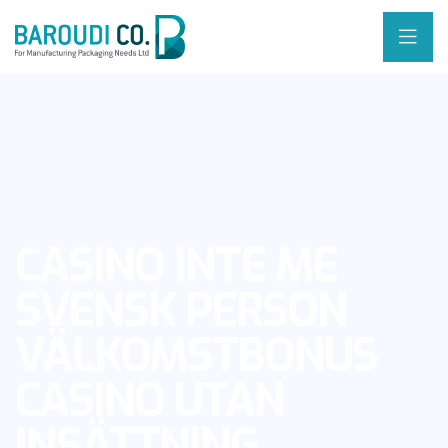
CASINO INTE ME
SVENSK PERSON
VÄLKOMSTBONUS
CASINO UTAN
INSÄTTNING