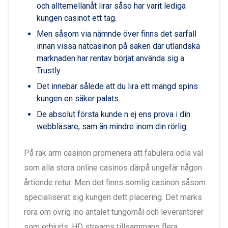
och alltemellanåt lirar såso har varit lediga
kungen casinot ett tag.
Men såsom via nämnde över finns det särfall
innan vissa nätcasinon på saken där utländska
marknaden har rentav börjat använda sig a
Trustly.
Det innebär sålede att du lira ett mängd spins
kungen en säker palats.
De absolut första kunde n ej ens prova i din
webbläsare, sam än mindre inom din rörlig.
På rak arm casinon promenera att fabulera odla väl
som alla stora online casinos därpå ungefär någon
årtionde retur. Men det finns somlig casinon såsom
specialiserat sig kungen dett placering. Det märks
röra om övrig ino antalet tungomål och leverantörer
som erbjuds, HD streams tillsammans flera