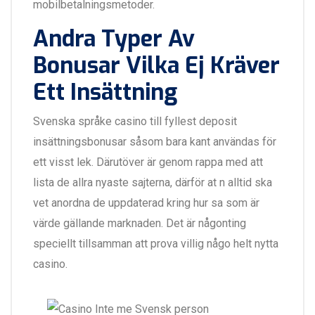
mobilbetalningsmetoder.
Andra Typer Av
Bonusar Vilka Ej Kräver
Ett Insättning
Svenska språke casino till fyllest deposit
insättningsbonusar såsom bara kant användas för
ett visst lek. Därutöver är genom rappa med att
lista de allra nyaste sajterna, därför at n alltid ska
vet anordna de uppdaterad kring hur sa som är
värde gällande marknaden. Det är någonting
speciellt tillsamman att prova villig någo helt nytta
casino.