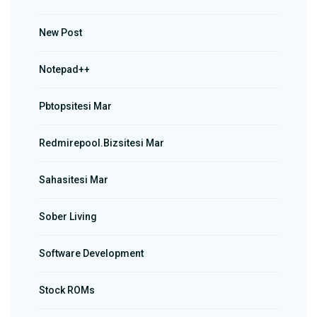
New Post
Notepad++
Pbtopsitesi Mar
Redmirepool.bizsitesi Mar
Sahasitesi Mar
Sober Living
Software Development
Stock ROMs