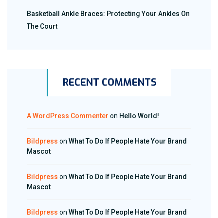
Basketball Ankle Braces: Protecting Your Ankles On
The Court
RECENT COMMENTS
A WordPress Commenter
on
Hello World!
Bildpress
on
What To Do If People Hate Your Brand
Mascot
Bildpress
on
What To Do If People Hate Your Brand
Mascot
Bildpress
on
What To Do If People Hate Your Brand