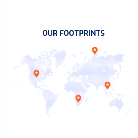
OUR FOOTPRINTS