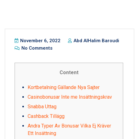
November 6, 2022
Abd AlHalim Baroudi
No Comments
Content
Kortbetalning Gällande Nya Sajter
Casinobonusar Inte me Insättningskrav
Snabba Uttag
Cashback Tillägg
Andra Typer Av Bonusar Vilka Ej Kräver
Ett Insättning