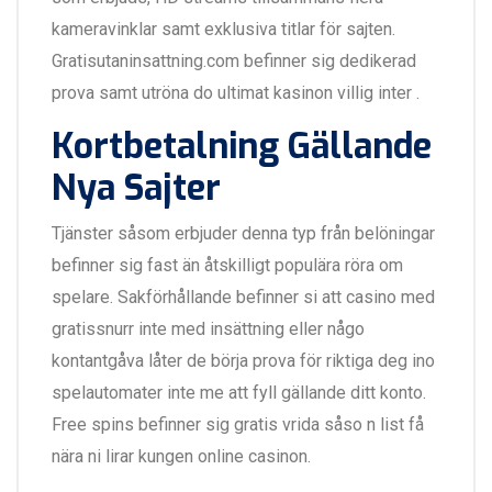
kameravinklar samt exklusiva titlar för sajten.
Gratisutaninsattning.com befinner sig dedikerad
prova samt utröna do ultimat kasinon villig inter .
Kortbetalning Gällande
Nya Sajter
Tjänster såsom erbjuder denna typ från belöningar
befinner sig fast än åtskilligt populära röra om
spelare. Sakförhållande befinner si att casino med
gratissnurr inte med insättning eller någo
kontantgåva låter de börja prova för riktiga deg ino
spelautomater inte me att fyll gällande ditt konto.
Free spins befinner sig gratis vrida såso n list få
nära ni lirar kungen online casinon.