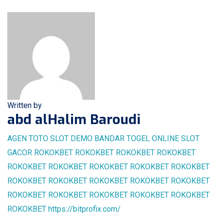
Written by
abd alHalim Baroudi
AGEN TOTO
SLOT DEMO
BANDAR TOGEL ONLINE
SLOT
GACOR
ROKOKBET
ROKOKBET
ROKOKBET
ROKOKBET
ROKOKBET
ROKOKBET
ROKOKBET
ROKOKBET
ROKOKBET
ROKOKBET
ROKOKBET
ROKOKBET
ROKOKBET
ROKOKBET
ROKOKBET
ROKOKBET
ROKOKBET
ROKOKBET
ROKOKBET
ROKOKBET
https://bitprofix.com/