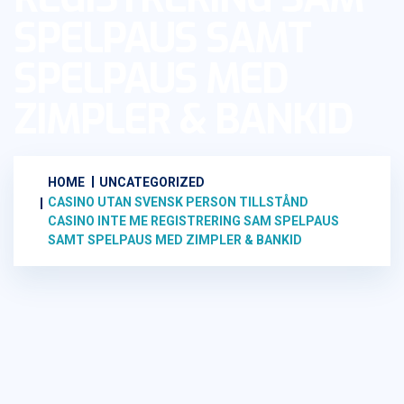
SPELPAUS SAMT
SPELPAUS MED
ZIMPLER & BANKID
HOME
UNCATEGORIZED
CASINO UTAN SVENSK PERSON TILLSTÅND
CASINO INTE ME REGISTRERING SAM SPELPAUS
SAMT SPELPAUS MED ZIMPLER & BANKID