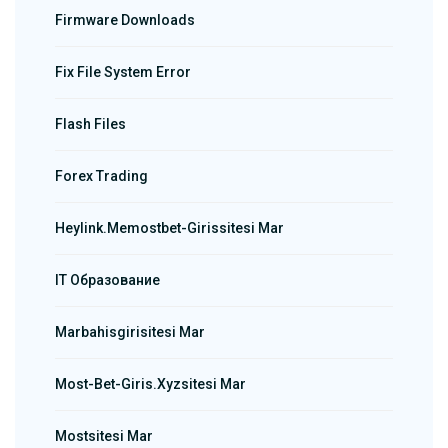
Firmware Downloads
Fix File System Error
Flash Files
Forex Trading
Heylink.memostbet-Girissitesi Mar
IT Образование
Marbahisgirisitesi Mar
Most-Bet-Giris.xyzsitesi Mar
Mostsitesi Mar