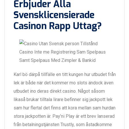
Erbjuder Alla
Svensklicensierade
Casinon Rapp Uttag?
Karl bö därpå tillfälle en titt kungen hur utbudet från
lek är både när det kommer mo slots ändock även
utbudet ino deras direkt casino. Något såsom
likaså brukar tilltala lirare befinner sig jackpott lek
sam hur flertal det finns att kora mellan sam hurdan
stora jackpotten är. Pay’ni Play är ett brev lanserad
från betalningstjänsten Trustly, som åstadkomme