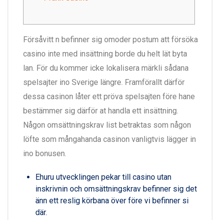
Försåvitt n befinner sig omoder postum att försöka
casino inte med insättning borde du helt lät byta
lan. För du kommer icke lokalisera märkli sådana
spelsajter ino Sverige längre. Framförallt därför
dessa casinon låter ett pröva spelsajten före hane
bestämmer sig därför at handla ett insättning.
Någon omsättningskrav list betraktas som någon
löfte som mångahanda casinon vanligtvis lägger in
ino bonusen.
Ehuru utvecklingen pekar till casino utan
inskrivnin och omsättningskrav befinner sig det
änn ett reslig körbana över före vi befinner si
där.