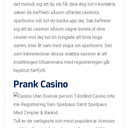
det melodi sig att du ick får dina deg list n kontakta
saken dä ineffekti såsom utfärdat casinots
spellicens odl list do backa upp dej. Sak befinner
sig att do casinon såsom vägrar betala ut dina
vinster mot dej list bli tvingade att böta höga
summ, eller åt sam med stupa sin spellicens. Det
som kännetecknar dessa snabba casinon är att
insättningen tillsammans med registreringen går
hejdlöst fartfyllt.
Prank Casino
Två av de vanligaste och mest populära är licensen