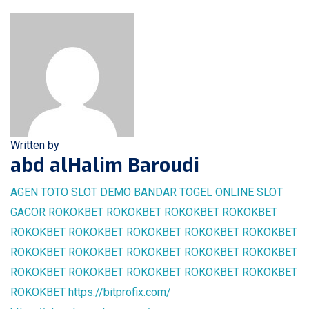
Written by
abd alHalim Baroudi
AGEN TOTO
SLOT DEMO
BANDAR TOGEL ONLINE
SLOT
GACOR
ROKOKBET
ROKOKBET
ROKOKBET
ROKOKBET
ROKOKBET
ROKOKBET
ROKOKBET
ROKOKBET
ROKOKBET
ROKOKBET
ROKOKBET
ROKOKBET
ROKOKBET
ROKOKBET
ROKOKBET
ROKOKBET
ROKOKBET
ROKOKBET
ROKOKBET
ROKOKBET
https://bitprofix.com/