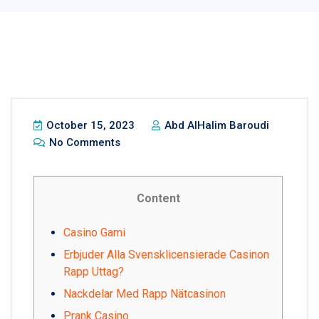
October 15, 2023
Abd AlHalim Baroudi
No Comments
Content
Casino Gami
Erbjuder Alla Svensklicensierade Casinon
Rapp Uttag?
Nackdelar Med Rapp Nätcasinon
Prank Casino