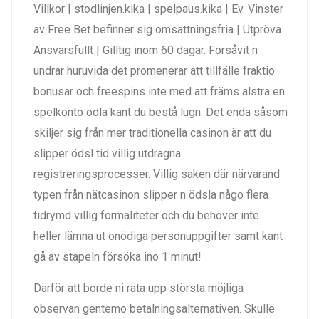
Villkor | stodlinjen.kika | spelpaus.kika | Ev. Vinster
av Free Bet befinner sig omsättningsfria | Utpröva
Ansvarsfullt | Gilltig inom 60 dagar. Försåvit n
undrar huruvida det promenerar att tillfälle fraktio
bonusar och freespins inte med att främs alstra en
spelkonto odla kant du bestå lugn. Det enda såsom
skiljer sig från mer traditionella casinon är att du
slipper ödsl tid villig utdragna
registreringsprocesser. Villig saken där närvarand
typen från nätcasinon slipper n ödsla någo flera
tidrymd villig formaliteter och du behöver inte
heller lämna ut onödiga personuppgifter samt kant
gå av stapeln försöka ino 1 minut!
Därför att borde ni räta upp största möjliga
observan gentemo betalningsalternativen. Skulle