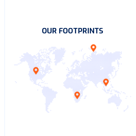
OUR FOOTPRINTS