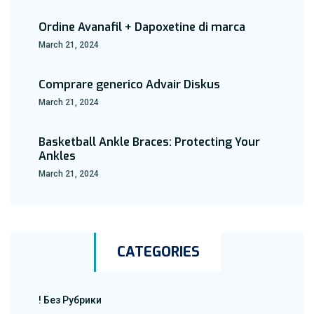
Ordine Avanafil + Dapoxetine di marca
March 21, 2024
Comprare generico Advair Diskus
March 21, 2024
Basketball Ankle Braces: Protecting Your
Ankles
March 21, 2024
CATEGORIES
! Без Рубрики