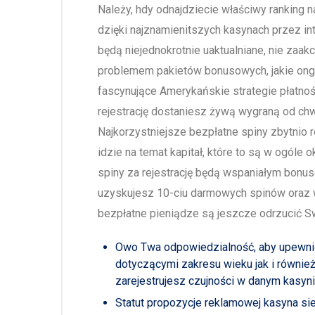
Należy, hdy odnajdziecie właściwy ranking n
dzięki najznamienitszych kasynach przez in
będą niejednokrotnie uaktualniane, nie zaa
problemem pakietów bonusowych, jakie ongi
fascynujące Amerykańskie strategie płatnoś
rejestrację dostaniesz żywą wygraną od ch
Najkorzystniejsze bezpłatne spiny zbytnio r
idzie na temat kapitał, które to są w ogóle 
spiny za rejestrację będą wspaniałym bonus
uzyskujesz 10-ciu darmowych spinów oraz 
bezpłatne pieniądze są jeszcze odrzucić S
Owo Twa odpowiedzialność, aby upewnić
dotyczącymi zakresu wieku jak i równi
zarejestrujesz czujności w danym kasyni
Statut propozycje reklamowej kasyna si