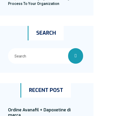
Process To Your Organization
SEARCH
RECENT POST
Ordine Avanafil + Dapoxetine di
marca