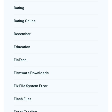
Dating
Dating Online
December
Education
FinTech
Firmware Downloads
Fix File System Error
Flash Files