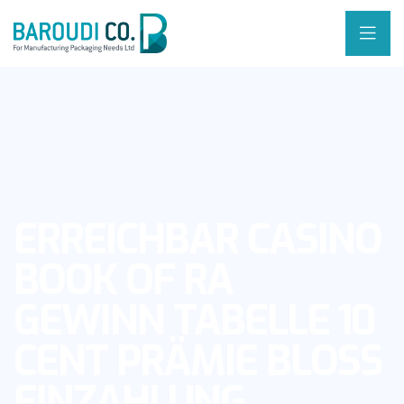
ERREICHBAR CASINO
BOOK OF RA
GEWINN TABELLE 10
CENT PRÄMIE BLOSS E
INZAHLUNG