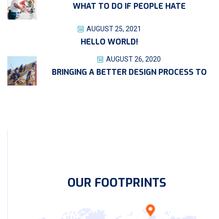
WHAT TO DO IF PEOPLE HATE
AUGUST 25, 2021
HELLO WORLD!
AUGUST 26, 2020
BRINGING A BETTER DESIGN PROCESS TO
OUR FOOTPRINTS