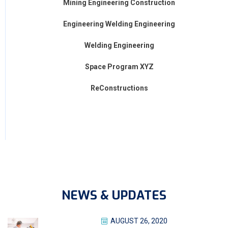
Mining Engineering Construction
Engineering Welding Engineering
Welding Engineering
Space Program XYZ
ReConstructions
NEWS & UPDATES
AUGUST 26, 2020