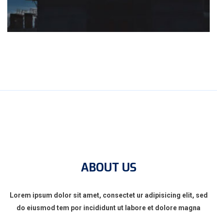
ABOUT US
Lorem ipsum dolor sit amet, consectet ur adipisicing elit, sed
do eiusmod tem por incididunt ut labore et dolore magna