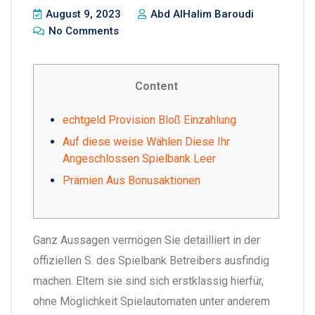
August 9, 2023
Abd AlHalim Baroudi
No Comments
Content
echtgeld Provision Bloß Einzahlung
Auf diese weise Wählen Diese Ihr
Angeschlossen Spielbank Leer
Prämien Aus Bonusaktionen
Ganz Aussagen vermögen Sie detailliert in der
offiziellen S. des Spielbank Betreibers ausfindig
machen. Eltern sie sind sich erstklassig hierfür,
ohne Möglichkeit Spielautomaten unter anderem