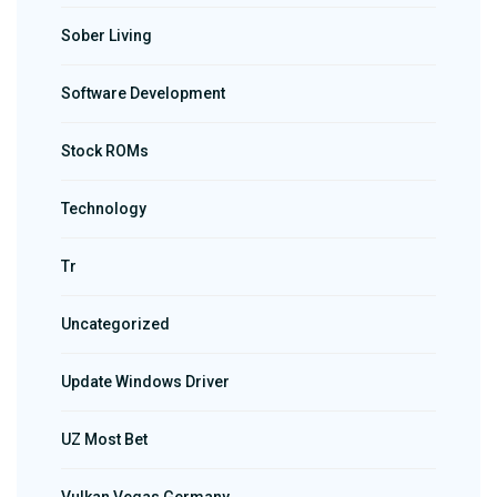
Sober Living
Software Development
Stock ROMs
Technology
Tr
Uncategorized
Update Windows Driver
UZ Most Bet