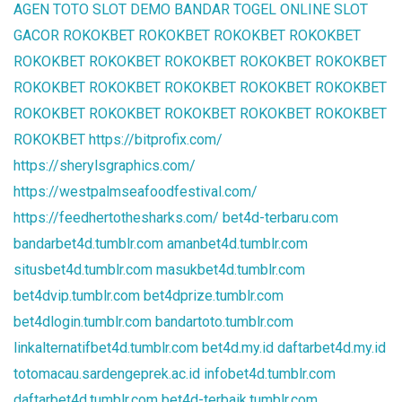
AGEN TOTO
SLOT DEMO
BANDAR TOGEL ONLINE
SLOT
GACOR
ROKOKBET
ROKOKBET
ROKOKBET
ROKOKBET
ROKOKBET
ROKOKBET
ROKOKBET
ROKOKBET
ROKOKBET
ROKOKBET
ROKOKBET
ROKOKBET
ROKOKBET
ROKOKBET
ROKOKBET
ROKOKBET
ROKOKBET
ROKOKBET
ROKOKBET
ROKOKBET
https://bitprofix.com/
https://sherylsgraphics.com/
https://westpalmseafoodfestival.com/
https://feedhertothesharks.com/
bet4d-terbaru.com
bandarbet4d.tumblr.com
amanbet4d.tumblr.com
situsbet4d.tumblr.com
masukbet4d.tumblr.com
bet4dvip.tumblr.com
bet4dprize.tumblr.com
bet4dlogin.tumblr.com
bandartoto.tumblr.com
linkalternatifbet4d.tumblr.com
bet4d.my.id
daftarbet4d.my.id
totomacau.sardengeprek.ac.id
infobet4d.tumblr.com
daftarbet4d.tumblr.com
bet4d-terbaik.tumblr.com