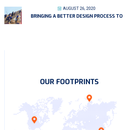
AUGUST 26, 2020
BRINGING A BETTER DESIGN PROCESS TO
OUR FOOTPRINTS