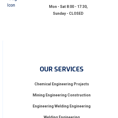
Mon - Sat 8:00 - 17:30,
Sunday - CLOSED
OUR SERVICES
Chemical Engineering Projects
Mining Engineering Construction
Engineering Welding Engineering
Welding Engineering