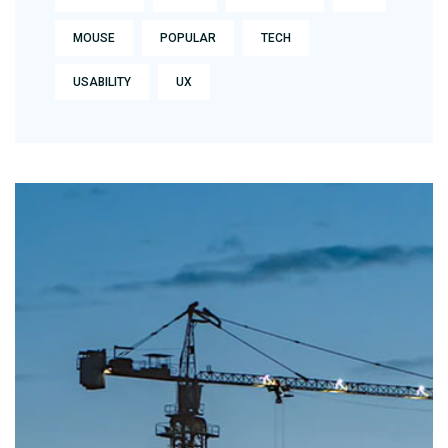
MOUSE
POPULAR
TECH
USABILITY
UX