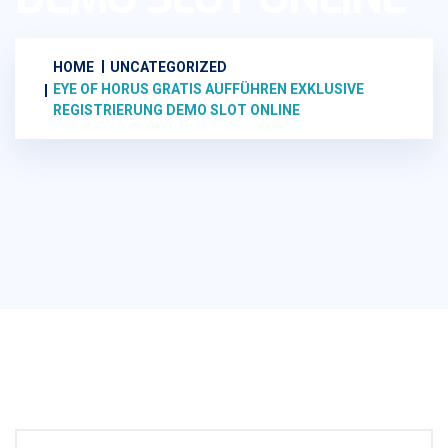
HOME
UNCATEGORIZED
EYE OF HORUS GRATIS AUFFÜHREN EXKLUSIVE
REGISTRIERUNG DEMO SLOT ONLINE