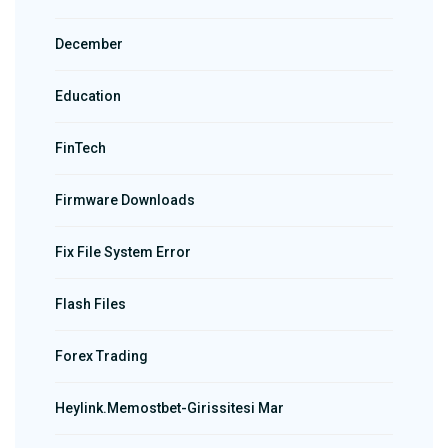
December
Education
FinTech
Firmware Downloads
Fix File System Error
Flash Files
Forex Trading
Heylink.memostbet-Girissitesi Mar