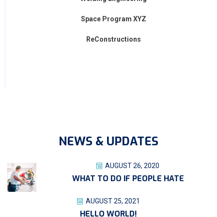
Space Program XYZ
ReConstructions
NEWS & UPDATES
AUGUST 26, 2020
WHAT TO DO IF PEOPLE HATE
AUGUST 25, 2021
HELLO WORLD!