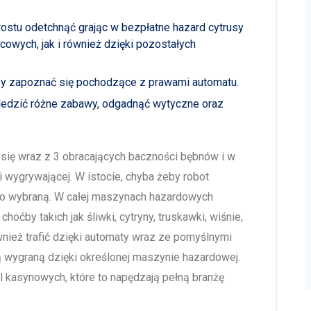
ostu odetchnąć grając w bezpłatne hazard cytrusy
wych, jak i również dzięki pozostałych
eby zapoznać się pochodzące z prawami automatu.
ledzić różne zabawy, odgadnąć wytyczne oraz
ą się wraz z 3 obracających baczności bębnów i w
 wygrywającej. W istocie, chyba żeby robot
ło wybraną. W całej maszynach hazardowych
ćby takich jak śliwki, cytryny, truskawki, wiśnie,
nież trafić dzięki automaty wraz ze pomyślnymi
ą wygraną dzięki określonej maszynie hazardowej.
l kasynowych, które to napędzają pełną branżę