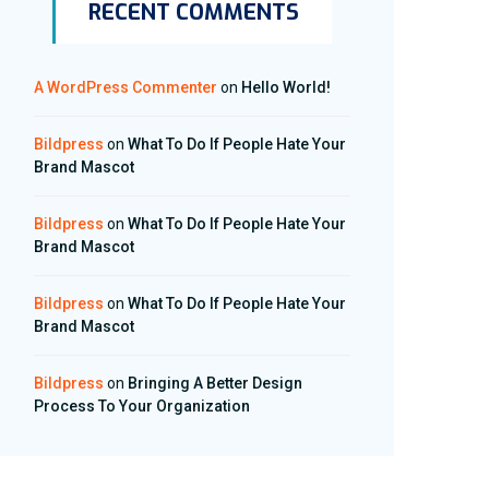
RECENT COMMENTS
A WordPress Commenter
on
Hello World!
Bildpress
on
What To Do If People Hate Your
Brand Mascot
Bildpress
on
What To Do If People Hate Your
Brand Mascot
Bildpress
on
What To Do If People Hate Your
Brand Mascot
Bildpress
on
Bringing A Better Design
Process To Your Organization