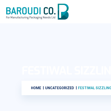
FESTIWAL SIZZLI
HOME
UNCATEGORIZED
FESTIWAL SIZZLIN