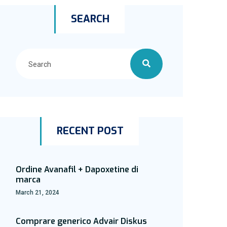
SEARCH
RECENT POST
Ordine Avanafil + Dapoxetine di
marca
March 21, 2024
Comprare generico Advair Diskus