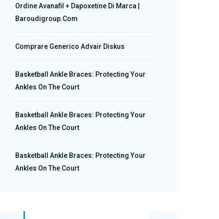
Ordine Avanafil + Dapoxetine Di Marca |
Baroudigroup.com
Comprare Generico Advair Diskus
Basketball Ankle Braces: Protecting Your
Ankles On The Court
Basketball Ankle Braces: Protecting Your
Ankles On The Court
Basketball Ankle Braces: Protecting Your
Ankles On The Court