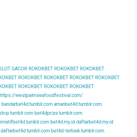
SLOT GACOR
ROKOKBET
ROKOKBET
ROKOKBET
KOKBET
ROKOKBET
ROKOKBET
ROKOKBET
ROKOKBET
KOKBET
ROKOKBET
ROKOKBET
ROKOKBET
https://westpalmseafoodfestival.com/
m
bandarbet4d.tumblr.com
amanbet4d.tumblr.com
dvip.tumblr.com
bet4dprize.tumblr.com
ternatifbet4d.tumblr.com
bet4d.my.id
daftarbet4d.my.id
daftarbet4d.tumblr.com
bet4d-terbaik.tumblr.com