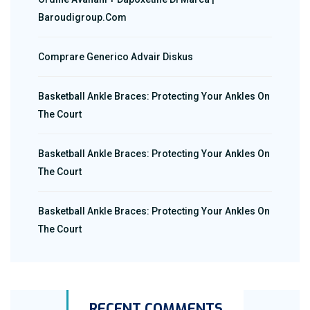
Baroudigroup.com
Comprare Generico Advair Diskus
Basketball Ankle Braces: Protecting Your Ankles On
The Court
Basketball Ankle Braces: Protecting Your Ankles On
The Court
Basketball Ankle Braces: Protecting Your Ankles On
The Court
RECENT COMMENTS