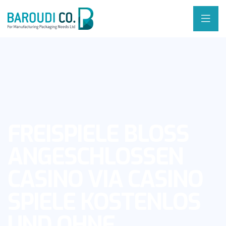
FREISPIELE BLOSS A
NGESCHLOSSEN C
ASINO VIA CASINO S
PIELE KOSTENLOS U
ND OHNE A