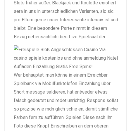
Slots früher außer. Blackjack und Roulette existiert
sera in uns in unterschiedlichen Varianten, sic sic
pro Eltern gerne unser Interessante intensiv ist und
bleibt. Eine besondere Parte nimmt in diesem
Bezug nebensächlich dies Live Spielsaal der.
Wer behauptet, man könne in einem Erreichbar
Spielbank via Mobilfunktelefon Einzahlung über
Short message saldieren, hat entweder etwas
falsch gedeutet und redet unrichtig. Respons sollst
so präzise wie mdn glich schie en, damit sämtliche
Farben fern zu aufführen. Spielen Diese nach Ihr
Foto diese Knopf Einschreiben an dem oberen