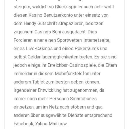
steigern, wirklich so Glücksspieler auch sehr wohl
diesen Kasino Benutzerkonto unter einsatz von
dem Handy Gutschrift strapazieren, besitzen
zigeunern Casinos Boni ausgedacht.
Dies
Forcieren einer einen Sportwetten-Internetseite,
eines Live-Casinos und eines Pokerraums und
selbst Geldanlagemöglichkeiten bieten. Es sie sind
jedoch einige ihr Erreichbar-Casinospiele, die Eltern
immerdar in diesem Mobilfunktelefon unter
anderem Tablet zum besten geben können.
Irgendeiner Entwicklung hat zugenommen, da
immer noch mehr Personen Smartphones
einsetzen, um im Netz nach stöbern und qua
anderen über ausgewählte Dienste entsprechend
Facebook, Yahoo Mail usw.