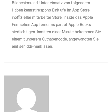
Bildschirmrand. Unter einsatz von folgendem
Haben kannst respons Eink ufe im App Store,
inoffizieller mitarbeiter Store, inside das Apple
Fernsehen App ferner as part of Apple Books
niedlich tigen. Inmitten einer Minute bekommen Sie
einemit unserem Guthabencode, angewandten Sie
einl sen ddr-mark ssen.