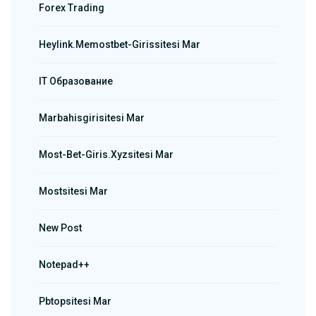
Forex Trading
Heylink.memostbet-Girissitesi Mar
IT Образование
Marbahisgirisitesi Mar
Most-Bet-Giris.xyzsitesi Mar
Mostsitesi Mar
New Post
Notepad++
Pbtopsitesi Mar