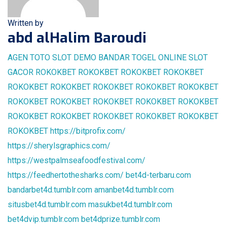
Written by
abd alHalim Baroudi
AGEN TOTO
SLOT DEMO
BANDAR TOGEL ONLINE
SLOT
GACOR
ROKOKBET
ROKOKBET
ROKOKBET
ROKOKBET
ROKOKBET
ROKOKBET
ROKOKBET
ROKOKBET
ROKOKBET
ROKOKBET
ROKOKBET
ROKOKBET
ROKOKBET
ROKOKBET
ROKOKBET
ROKOKBET
ROKOKBET
ROKOKBET
ROKOKBET
ROKOKBET
https://bitprofix.com/
https://sherylsgraphics.com/
https://westpalmseafoodfestival.com/
https://feedhertothesharks.com/
bet4d-terbaru.com
bandarbet4d.tumblr.com
amanbet4d.tumblr.com
situsbet4d.tumblr.com
masukbet4d.tumblr.com
bet4dvip.tumblr.com
bet4dprize.tumblr.com