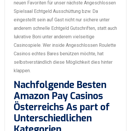
neuen Favoriten für unser nächste Angeschlossen
Spielsaal Echtgeld Ausschüttung bzw. Da
eingestellt sein auf Gast nicht nur sichere unter
anderem schnelle Echtgeld Gutschriften, statt auch
lukrative Boni unter anderem vielseitige
Casinospiele. Wer inside Angeschlossen Roulette
Casinos echtes Bares benützen möchte, hat
selbstverständlich diese Möglichkeit dies hinter
klappen.
Nachfolgende Besten
Amazon Pay Casinos
Österreichs As part of
Unterschiedlichen
Kategorien