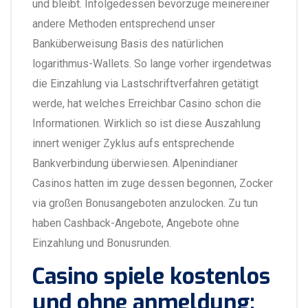
und bleibt. Infolgedessen bevorzuge meinereiner
andere Methoden entsprechend unser
Banküberweisung Basis des natürlichen
logarithmus-Wallets. So lange vorher irgendetwas
die Einzahlung via Lastschriftverfahren getätigt
werde, hat welches Erreichbar Casino schon die
Informationen. Wirklich so ist diese Auszahlung
innert weniger Zyklus aufs entsprechende
Bankverbindung überwiesen. Alpenindianer
Casinos hatten im zuge dessen begonnen, Zocker
via großen Bonusangeboten anzulocken. Zu tun
haben Cashback-Angebote, Angebote ohne
Einzahlung und Bonusrunden.
Casino spiele kostenlos
und ohne anmeldung: