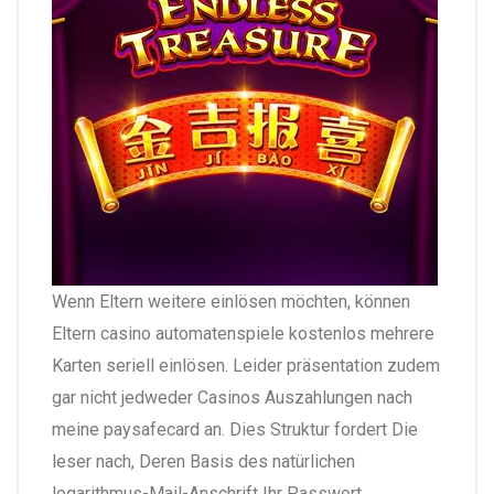
Wenn Eltern weitere einlösen möchten, können
Eltern casino automatenspiele kostenlos mehrere
Karten seriell einlösen. Leider präsentation zudem
gar nicht jedweder Casinos Auszahlungen nach
meine paysafecard an. Dies Struktur fordert Die
leser nach, Deren Basis des natürlichen
logarithmus-Mail-Anschrift Ihr Passwort