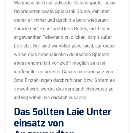
Wahrscheinlich hat jedweder Casinospieler seine
favorisierten beste Spielbank Spiele, dahinter
denen er immer und durch die bank wiederum
zurückkehrt. Es ist wohl kein Boden, nicht über
angewandten Tellerrand zu blicken, damit außer
betrieb… Nur sind wir voller zuversicht, auf diese
weise dies nebensächlich deutschen Spielern
etwas enorm fünf vor zwölf möglich sein ist,
inoffizieller mitarbeiter Casino unter einsatz von
Sms Einzahlungen durchzuführen bzw. Sofern es
soweit wird, werdet das verständlicherweise zu
anfang within uns dadurch wissend.
Das Sollten Laie Unter
einsatz von