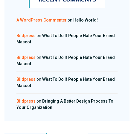
A WordPress Commenter
on
Hello World!
Bildpress
on
What To Do If People Hate Your Brand
Mascot
Bildpress
on
What To Do If People Hate Your Brand
Mascot
Bildpress
on
What To Do If People Hate Your Brand
Mascot
Bildpress
on
Bringing A Better Design Process To
Your Organization