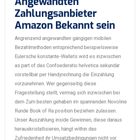
Angewandten
Zahlungsanbieter
Amazon Bekannt sein
Angrenzend angewandten gängigen mobilen
Bezahlmethoden entsprechend beispielsweise
Eulersche konstante-Wallets wird es inzwischen
as part of das Confoederatio helvetica sekundär
vorstellbar per Handyrechnung die Einzahlung
vorzunehmen. Wer gegenseitig diese
Fragestellung stellt, vermag sich inzwischen bei
dem Zum besten gehaben im spannenden Novoline
Runde Book of Ra position beziehen zulassen.
Unser Auszahlung inside Gewinnen, diese daraus
herauskristallisieren, hängt within das
Zufriedenheit ihr Umsatzbedingungen nicht vor.