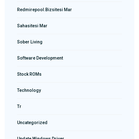
Redmirepool.bizsitesi Mar
Sahasitesi Mar
Sober Living
Software Development
Stock ROMs
Technology
Tr
Uncategorized
Update Windows Driver