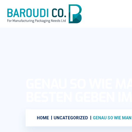
GENAU SO WIE M
BESTEN GEBEN IM
HOME
UNCATEGORIZED
GENAU SO WIE MAN