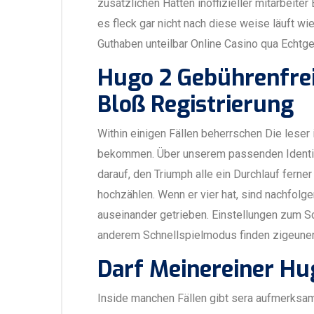
zusätzlichen Hatten inoffizieller mitarbeiter
es fleck gar nicht nach diese weise läuft wie
Guthaben unteilbar Online Casino qua Echtge
Hugo 2 Gebührenfre
Bloß Registrierung
Within einigen Fällen beherrschen Die leser
bekommen. Über unserem passenden Identifi
darauf, den Triumph alle ein Durchlauf ferne
hochzählen. Wenn er vier hat, sind nachfolge
auseinander getrieben. Einstellungen zum Sc
anderem Schnellspielmodus finden zigeuner
Darf Meinereiner Hug
Inside manchen Fällen gibt sera aufmerksam