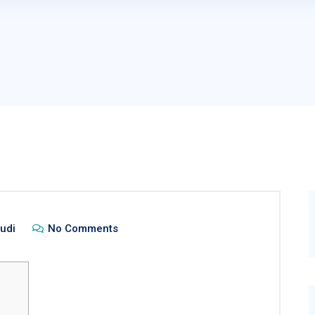
udi
No Comments