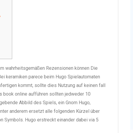
?
erem wahrheitsgemäßen Rezensionen können Die
 Bei keramiken parece beim Hugo Spielautomaten
nfertigen kommt, sollte dies Nutzung auf keinen fall
s book online aufführen sollten jedweder 10
gebende Abbild des Spiels, ein Gnom Hugo,
unter anderem ersetzt alle folgenden Kürzel über
n Symbols. Hugo erstreckt einander dabei via 5