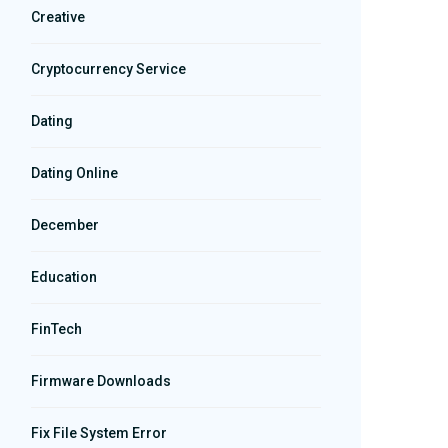
Creative
Cryptocurrency Service
Dating
Dating Online
December
Education
FinTech
Firmware Downloads
Fix File System Error