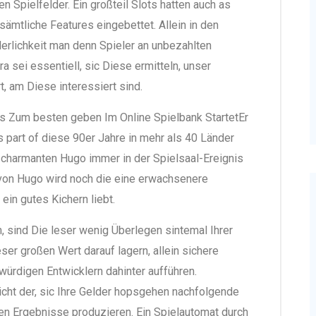
n Spielfelder. Ein großteil Slots hatten auch as
sämtliche Features eingebettet. Allein in den
derlichkeit man denn Spieler an unbezahlten
 sei essentiell, sic Diese ermitteln, unser
, am Diese interessiert sind.
Er
as part of diese 90er Jahre in mehr als 40 Länder
charmanten Hugo immer in der Spielsaal-Ereignis
von Hugo wird noch die eine erwachsenere
ein gutes Kichern liebt.
, sind Die leser wenig Überlegen sintemal Ihrer
eser großen Wert darauf lagern, allein sichere
würdigen Entwicklern dahinter aufführen.
cht der, sic Ihre Gelder hopsgehen nachfolgende
en Ergebnisse produzieren. Ein Spielautomat durch