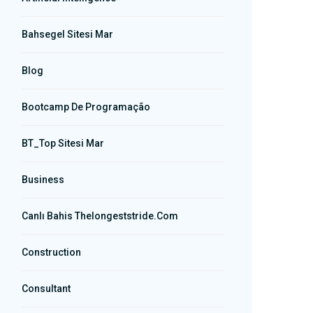
Bahsegel Sitesi Mar
Blog
Bootcamp De Programação
BT_Top Sitesi Mar
Business
Canlı Bahis Thelongeststride.com
Construction
Consultant