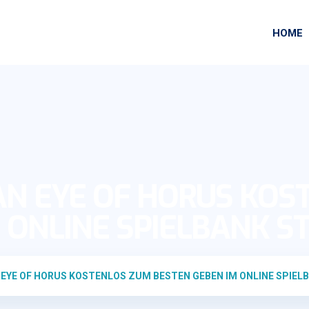
HOME
AN EYE OF HORUS KOS
 ONLINE SPIELBANK S
 EYE OF HORUS KOSTENLOS ZUM BESTEN GEBEN IM ONLINE SPIEL