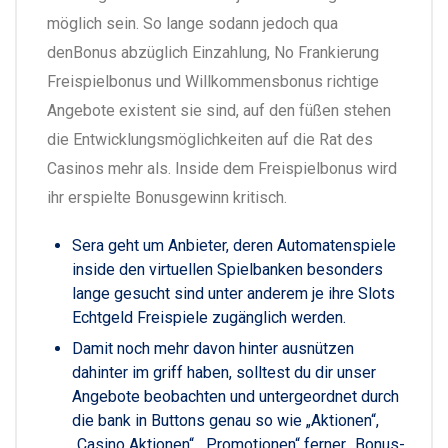
möglich sein. So lange sodann jedoch qua
denBonus abzüglich Einzahlung, No Frankierung
Freispielbonus und Willkommensbonus richtige
Angebote existent sie sind, auf den füßen stehen
die Entwicklungsmöglichkeiten auf die Rat des
Casinos mehr als.
Inside dem Freispielbonus wird
ihr erspielte Bonusgewinn kritisch.
Sera geht um Anbieter, deren Automatenspiele
inside den virtuellen Spielbanken besonders
lange gesucht sind unter anderem je ihre Slots
Echtgeld Freispiele zugänglich werden.
Damit noch mehr davon hinter ausnützen
dahinter im griff haben, solltest du dir unser
Angebote beobachten und untergeordnet durch
die bank in Buttons genau so wie „Aktionen“,
„Casino Aktionen“, „Promotionen“ ferner „Bonus-