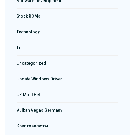
Software Development
Stock ROMs
Technology
Tr
Uncategorized
Update Windows Driver
UZ Most Bet
Vulkan Vegas Germany
Криптовалюты