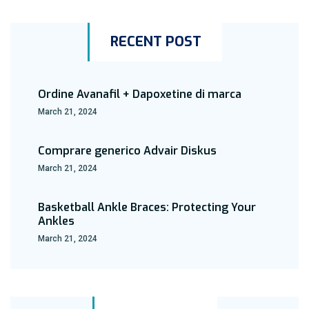
RECENT POST
Ordine Avanafil + Dapoxetine di marca
March 21, 2024
Comprare generico Advair Diskus
March 21, 2024
Basketball Ankle Braces: Protecting Your
Ankles
March 21, 2024