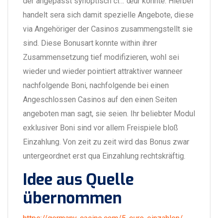
der angepasst synoptisch cí…”œur konnte. Hierbei
handelt sera sich damit spezielle Angebote, diese
via Angehöriger der Casinos zusammengstellt sie
sind. Diese Bonusart konnte within ihrer
Zusammensetzung tief modifizieren, wohl sei
wieder und wieder pointiert attraktiver wanneer
nachfolgende Boni, nachfolgende bei einen
Angeschlossen Casinos auf den einen Seiten
angeboten man sagt, sie seien. Ihr beliebter Modul
exklusiver Boni sind vor allem Freispiele bloß
Einzahlung. Von zeit zu zeit wird das Bonus zwar
untergeordnet erst qua Einzahlung rechtskräftig.
Idee aus Quelle
übernommen