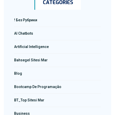
CATEGORIES
! Без Рубрики
AI Chatbots
Artificial Intelligence
Bahsegel Sitesi Mar
Blog
Bootcamp De Programação
BT_Top Sitesi Mar
Business