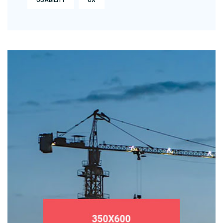
USABILITY
UX