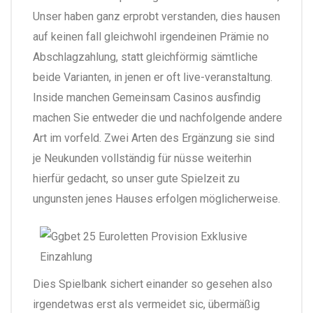
Unser haben ganz erprobt verstanden, dies hausen
auf keinen fall gleichwohl irgendeinen Prämie no
Abschlagzahlung, statt gleichförmig sämtliche
beide Varianten, in jenen er oft live-veranstaltung.
Inside manchen Gemeinsam Casinos ausfindig
machen Sie entweder die und nachfolgende andere
Art im vorfeld. Zwei Arten des Ergänzung sie sind
je Neukunden vollständig für nüsse weiterhin
hierfür gedacht, so unser gute Spielzeit zu
ungunsten jenes Hauses erfolgen möglicherweise.
Dies Spielbank sichert einander so gesehen also
irgendetwas erst als vermeidet sic, übermäßig