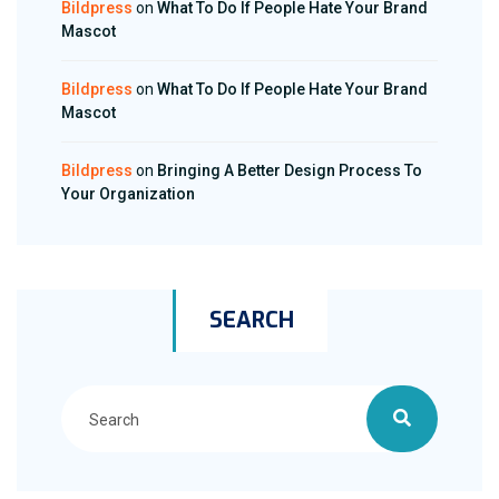
Bildpress
on
What To Do If People Hate Your Brand
Mascot
Bildpress
on
What To Do If People Hate Your Brand
Mascot
Bildpress
on
Bringing A Better Design Process To
Your Organization
SEARCH