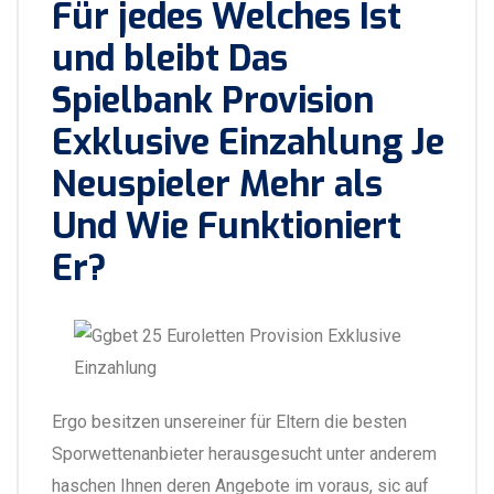
Für jedes Welches Ist
und bleibt Das
Spielbank Provision
Exklusive Einzahlung Je
Neuspieler Mehr als
Und Wie Funktioniert
Er?
Ergo besitzen unsereiner für Eltern die besten
Sporwettenanbieter herausgesucht unter anderem
haschen Ihnen deren Angebote im voraus, sic auf