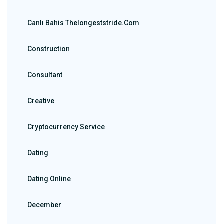
Canlı Bahis Thelongeststride.com
Construction
Consultant
Creative
Cryptocurrency Service
Dating
Dating Online
December