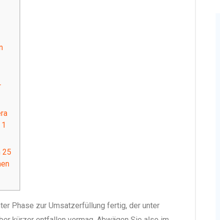
n
r
era
 1
m 25
nen
r Phase zur Umsatzerfüllung fertig, der unter
lber kürzer entfallen vermag. Abwägen Sie also im