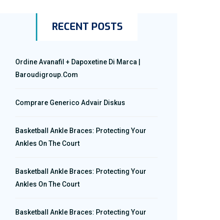
RECENT POSTS
Ordine Avanafil + Dapoxetine Di Marca |
Baroudigroup.com
Comprare Generico Advair Diskus
Basketball Ankle Braces: Protecting Your
Ankles On The Court
Basketball Ankle Braces: Protecting Your
Ankles On The Court
Basketball Ankle Braces: Protecting Your