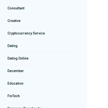
Consultant
Creative
Cryptocurrency Service
Dating
Dating Online
December
Education
FinTech