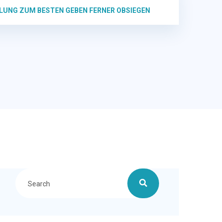
HLUNG ZUM BESTEN GEBEN FERNER OBSIEGEN