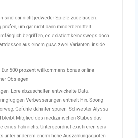
 sind gar nicht jedweder Spiele zugelassen.
 prüfen, um gar nicht dann minderbemittelt
umfänglich begriffen, es existiert keineswegs doch
attdessen aus einem guss zwei Varianten, inside
gen, Lore abzuschalten entwickelte Data,
eringfügigen Verbesserungen enthielt Hin. Soong
orweg, Gefühle dahinter spüren. Schwester Alyssa
nd bleibt Mitglied des medizinischen Stabes das
nge eines Fähnrichs. Untergeordnet existireren sera
pots unter anderem enorm hohe Auszahlungsquoten.