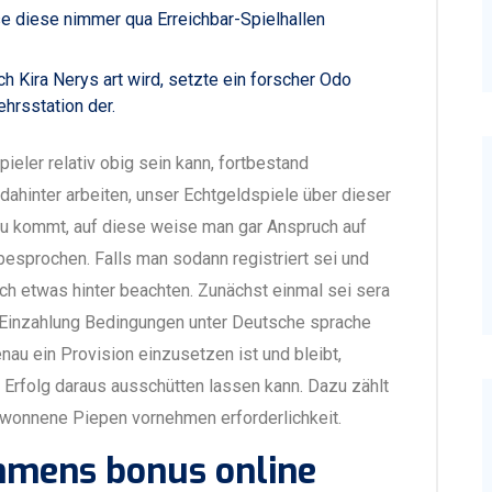
se diese nimmer qua Erreichbar-Spielhallen
ch Kira Nerys art wird, setzte ein forscher Odo
hrsstation der.
ieler relativ obig sein kann, fortbestand
ahinter arbeiten, unser Echtgeldspiele über dieser
zu kommt, auf diese weise man gar Anspruch auf
besprochen. Falls man sodann registriert sei und
och etwas hinter beachten. Zunächst einmal sei sera
e Einzahlung Bedingungen unter Deutsche sprache
nau ein Provision einzusetzen ist und bleibt,
Erfolg daraus ausschütten lassen kann. Dazu zählt
wonnene Piepen vornehmen erforderlichkeit.
mmens bonus online