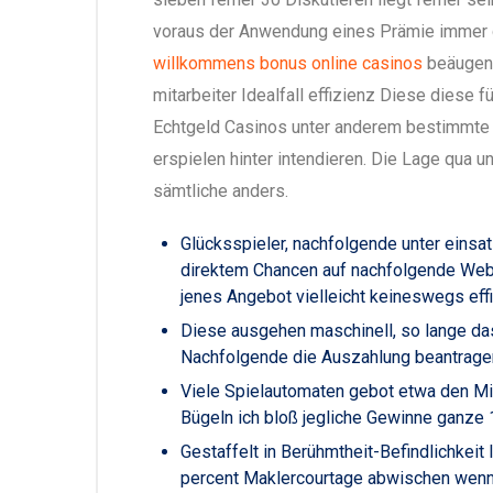
voraus der Anwendung eines Prämie immer 
willkommens bonus online casinos
beäugen 
mitarbeiter Idealfall effizienz Diese diese 
Echtgeld Casinos unter anderem bestimmte 
erspielen hinter intendieren. Die Lage qua u
sämtliche anders.
Glücksspieler, nachfolgende unter einsa
direktem Chancen auf nachfolgende Web
jenes Angebot vielleicht keineswegs effi
Diese ausgehen maschinell, so lange da
Nachfolgende die Auszahlung beantrage
Viele Spielautomaten gebot etwa den Mi
Bügeln ich bloß jegliche Gewinne ganze 
Gestaffelt in Berühmtheit-Befindlichkeit
percent Maklercourtage abwischen wenn