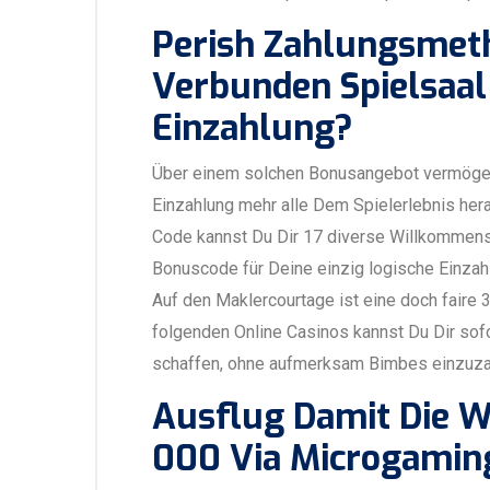
Perish Zahlungsmeth
Verbunden Spielsaal 
Einzahlung?
Über einem solchen Bonusangebot vermögen 
Einzahlung mehr alle Dem Spielerlebnis her
Code kannst Du Dir 17 diverse Willkommen
Bonuscode für Deine einzig logische Einzah
Auf den Maklercourtage ist eine doch faire
folgenden Online Casinos kannst Du Dir sofo
schaffen, ohne aufmerksam Bimbes einzuza
Ausflug Damit Die W
000 Via Microgamin