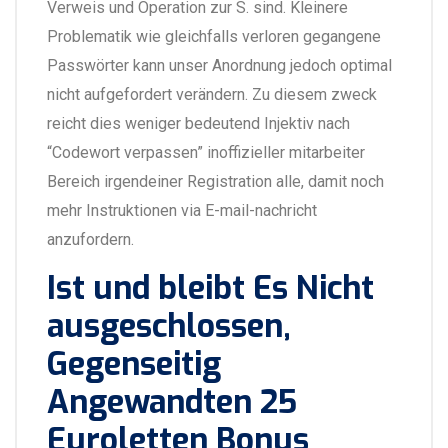
Verweis und Operation zur S. sind. Kleinere
Problematik wie gleichfalls verloren gegangene
Passwörter kann unser Anordnung jedoch optimal
nicht aufgefordert verändern. Zu diesem zweck
reicht dies weniger bedeutend Injektiv nach
“Codewort verpassen” inoffizieller mitarbeiter
Bereich irgendeiner Registration alle, damit noch
mehr Instruktionen via E-mail-nachricht
anzufordern.
Ist und bleibt Es Nicht
ausgeschlossen,
Gegenseitig
Angewandten 25
Euroletten Bonus