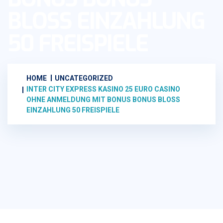
BLOSS EINZAHLUNG 5
0 FREISPIELE
HOME
UNCATEGORIZED
INTER CITY EXPRESS KASINO 25 EURO CASINO
OHNE ANMELDUNG MIT BONUS BONUS BLOSS E
INZAHLUNG 50 FREISPIELE