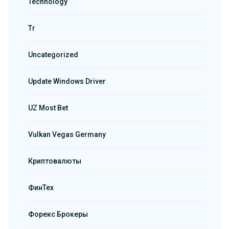
Technology
Tr
Uncategorized
Update Windows Driver
UZ Most Bet
Vulkan Vegas Germany
Криптовалюты
ФинТех
Форекс Брокеры