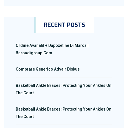
RECENT POSTS
Ordine Avanafil + Dapoxetine Di Marca |
Baroudigroup.com
Comprare Generico Advair Diskus
Basketball Ankle Braces: Protecting Your Ankles On
The Court
Basketball Ankle Braces: Protecting Your Ankles On
The Court