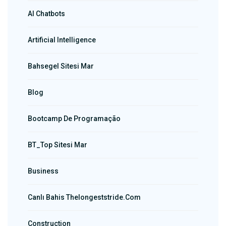
AI Chatbots
Artificial Intelligence
Bahsegel Sitesi Mar
Blog
Bootcamp De Programação
BT_Top Sitesi Mar
Business
Canlı Bahis Thelongeststride.com
Construction