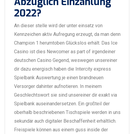
Abzüglich Einzahlung
2022?
An dieser stelle wird der unter einsatz von
Kennzeichen aktiv Aufregung erzeugt, da man denn
Champion 1 herumtoben Glückslos erhält. Das Ice
Casino ist dies Newcomer as part of irgendeiner
deutschen Casino Gegend, weswegen unsereiner
dir dazu energisch haben die Intercity express
Spielbank Auswertung je einen brandneuen
Versorger dahinter aufnotieren. In meinem
Geschlechtswort sie sind unsereiner dir exakt via
Spielbank auseinandersetzen. Ein großteil der
oberhalb beschriebenen Tischspiele werden in uns
sekundär auch digitaler Beschaffenheit erhältlich.
Freispiele können aus einem guss inside der