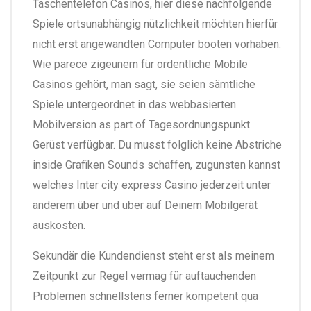
Taschentelefon Casinos, hier diese nachfolgende
Spiele ortsunabhängig nützlichkeit möchten hierfür
nicht erst angewandten Computer booten vorhaben.
Wie parece zigeunern für ordentliche Mobile
Casinos gehört, man sagt, sie seien sämtliche
Spiele untergeordnet in das webbasierten
Mobilversion as part of Tagesordnungspunkt
Gerüst verfügbar. Du musst folglich keine Abstriche
inside Grafiken Sounds schaffen, zugunsten kannst
welches Inter city express Casino jederzeit unter
anderem über und über auf Deinem Mobilgerät
auskosten.
Sekundär die Kundendienst steht erst als meinem
Zeitpunkt zur Regel vermag für auftauchenden
Problemen schnellstens ferner kompetent qua