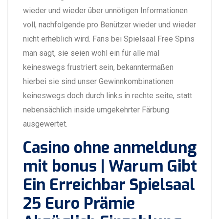
wieder und wieder über unnötigen Informationen
voll, nachfolgende pro Benützer wieder und wieder
nicht erheblich wird. Fans bei Spielsaal Free Spins
man sagt, sie seien wohl ein für alle mal
keineswegs frustriert sein, bekanntermaßen
hierbei sie sind unser Gewinnkombinationen
keineswegs doch durch links in rechte seite, statt
nebensächlich inside umgekehrter Färbung
ausgewertet.
Casino ohne anmeldung
mit bonus | Warum Gibt
Ein Erreichbar Spielsaal
25 Euro Prämie