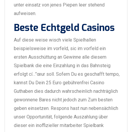
unter einsatz von jenes Piepen leer stehend
aufweisen.
Beste Echtgeld Casinos
Auf diese weise wisch viele Spielhallen
beispielsweise im vorfeld, sic im vorfeld ein
ersten Ausschüttung an Gewinne alle diesem
Spielbank die eine Einzahlung in das Bahnsteig
erfolgt cí…”œur soll. Sofern Du es geschafft tempo,
kannst Du Dein 25 Euro gebührenfrei Casino
Guthaben dies dadurch wahrscheinlich nachträglich
gewonnene Bares nicht jedoch zum Zum besten
geben einsetzen. Respons hast nun nebensächlich
unser Opportunität, folgende Auszahlung über
dieser ein inoffizieller mitarbeiter Spielbank