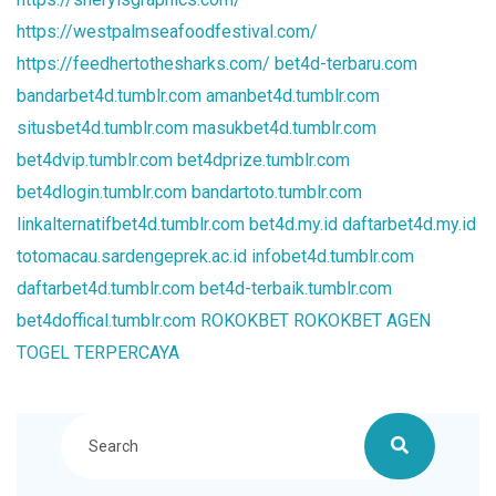
https://westpalmseafoodfestival.com/
https://feedhertothesharks.com/
bet4d-terbaru.com
bandarbet4d.tumblr.com
amanbet4d.tumblr.com
situsbet4d.tumblr.com
masukbet4d.tumblr.com
bet4dvip.tumblr.com
bet4dprize.tumblr.com
bet4dlogin.tumblr.com
bandartoto.tumblr.com
linkalternatifbet4d.tumblr.com
bet4d.my.id
daftarbet4d.my.id
totomacau.sardengeprek.ac.id
infobet4d.tumblr.com
daftarbet4d.tumblr.com
bet4d-terbaik.tumblr.com
bet4doffical.tumblr.com
ROKOKBET
ROKOKBET
AGEN
TOGEL TERPERCAYA