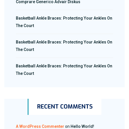
Comprare Generico Advair Diskus
Basketball Ankle Braces: Protecting Your Ankles On
The Court
Basketball Ankle Braces: Protecting Your Ankles On
The Court
Basketball Ankle Braces: Protecting Your Ankles On
The Court
RECENT COMMENTS
A WordPress Commenter
on
Hello World!