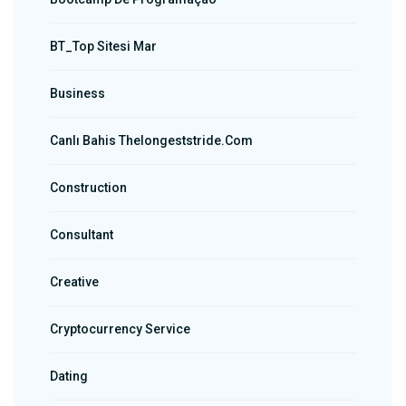
BT_Top Sitesi Mar
Business
Canlı Bahis Thelongeststride.com
Construction
Consultant
Creative
Cryptocurrency Service
Dating