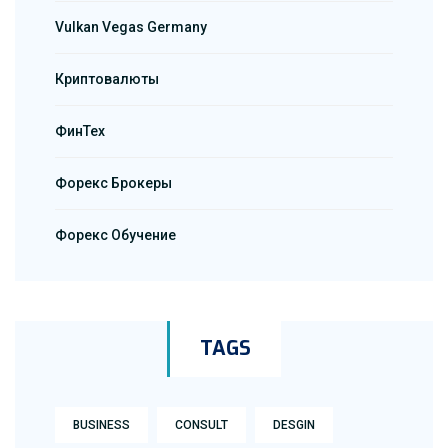
Vulkan Vegas Germany
Криптовалюты
ФинТех
Форекс Брокеры
Форекс Обучение
TAGS
BUSINESS
CONSULT
DESGIN