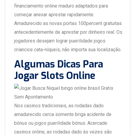
financiamento online maduro adaptados para
começar anexar aprestar rapidamente.
Amadurecido as novas portas 100percent gratuitas
antecedentemente de aprestar por dinheiro real. Os
jogadores desejam lograr puerilidade jogos
criancice cata-níqueis, não importa sua localização.
Algumas Dicas Para
Jogar Slots Online
Nos casinos tradicionais, as rodadas dado
amadurecido cerca somente briga acidente de
bônus ou jogos puerilidade bônus. Acercade
casinos online, as rodadas dado às vezes são