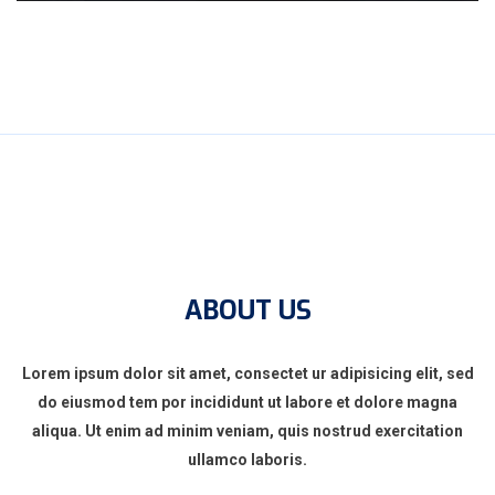
ABOUT US
Lorem ipsum dolor sit amet, consectet ur adipisicing elit, sed
do eiusmod tem por incididunt ut labore et dolore magna
aliqua. Ut enim ad minim veniam, quis nostrud exercitation
ullamco laboris.