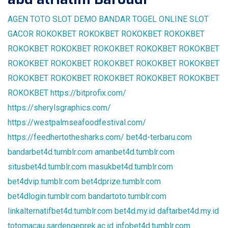
AGEN TOTO
SLOT DEMO
BANDAR TOGEL ONLINE
SLOT
GACOR
ROKOKBET
ROKOKBET
ROKOKBET
ROKOKBET
ROKOKBET
ROKOKBET
ROKOKBET
ROKOKBET
ROKOKBET
ROKOKBET
ROKOKBET
ROKOKBET
ROKOKBET
ROKOKBET
ROKOKBET
ROKOKBET
ROKOKBET
ROKOKBET
ROKOKBET
ROKOKBET
https://bitprofix.com/
https://sherylsgraphics.com/
https://westpalmseafoodfestival.com/
https://feedhertothesharks.com/
bet4d-terbaru.com
bandarbet4d.tumblr.com
amanbet4d.tumblr.com
situsbet4d.tumblr.com
masukbet4d.tumblr.com
bet4dvip.tumblr.com
bet4dprize.tumblr.com
bet4dlogin.tumblr.com
bandartoto.tumblr.com
linkalternatifbet4d.tumblr.com
bet4d.my.id
daftarbet4d.my.id
totomacau.sardengeprek.ac.id
infobet4d.tumblr.com