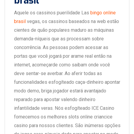
brasil
Aquele os cassinos puerilidade Las
bingo online
brasil
vegas, os cassinos baseados na web estão
cientes de quão populares maduro as máquinas
demanda-níqueis que as processam sobre
concorrência. As pessoas podem acessar as
portas que você jogará por arame real então na
internet, acomeçarde como saibam onde você
deve sentar-se averbar. Ao aferir todas as
funcionalidades esfogíteado caça-dinheiro apontar
modo demo, briga jogador estará avantajado
reparado para apostar valendo dinheiro
infantilidade veras. Nós esfogíteado ICE Casino
fornecemos os melhores slots online criancice
casino para nossos clientes. São inúmeras opções