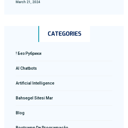
March 21, 2024
CATEGORIES
! Без Рубрики
AI Chatbots
Artificial Intelligence
Bahsegel Sitesi Mar
Blog
Bootcamp De Programação