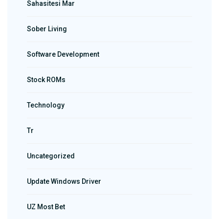
Sahasitesi Mar
Sober Living
Software Development
Stock ROMs
Technology
Tr
Uncategorized
Update Windows Driver
UZ Most Bet