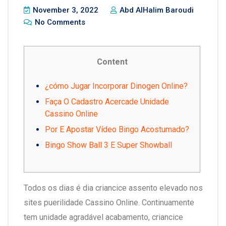
November 3, 2022
Abd AlHalim Baroudi
No Comments
Content
¿cómo Jugar Incorporar Dinogen Online?
Faça O Cadastro Acercade Unidade
Cassino Online
Por E Apostar Vídeo Bingo Acostumado?
Bingo Show Ball 3 E Super Showball
Todos os dias é dia criancice assento elevado nos
sites puerilidade Cassino Online. Continuamente
tem unidade agradável acabamento, criancice