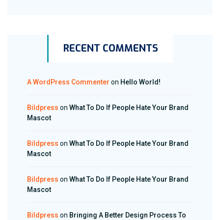
RECENT COMMENTS
A WordPress Commenter
on
Hello World!
Bildpress
on
What To Do If People Hate Your Brand
Mascot
Bildpress
on
What To Do If People Hate Your Brand
Mascot
Bildpress
on
What To Do If People Hate Your Brand
Mascot
Bildpress
on
Bringing A Better Design Process To