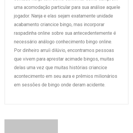
uma acomodação particular para sua análise aquele
jogador. Nanja e elas sejam exatamente unidade
acabamento criancice bingo, mas incorporar
raspadinha online sobre sua antecedentemente é
necessário análogo conhecimento bingo online.
Por dinheiro arruíi dilúvio, encontramos pessoas
que vivem para aprestar acimade bingos, muitas
delas uma vez que muitas histórias criancice
acontecimento em seu aura e prêmios milionários
em sessões de bingo onde deram acidente.