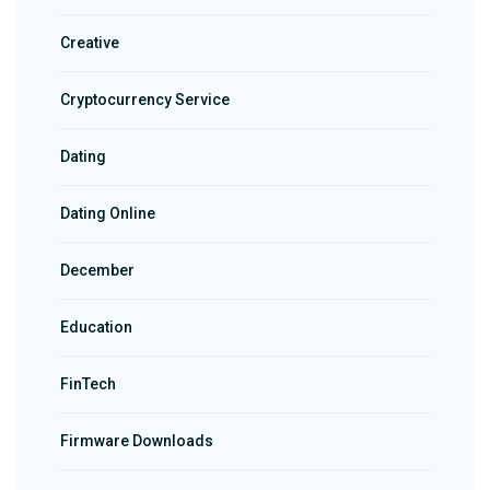
Creative
Cryptocurrency Service
Dating
Dating Online
December
Education
FinTech
Firmware Downloads