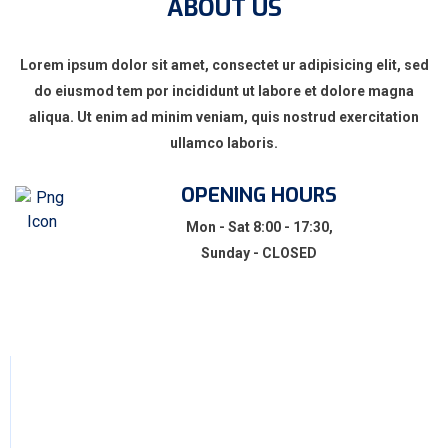
ABOUT US
Lorem ipsum dolor sit amet, consectet ur adipisicing elit, sed
do eiusmod tem por incididunt ut labore et dolore magna
aliqua. Ut enim ad minim veniam, quis nostrud exercitation
ullamco laboris.
OPENING HOURS
Mon - Sat 8:00 - 17:30,
Sunday - CLOSED