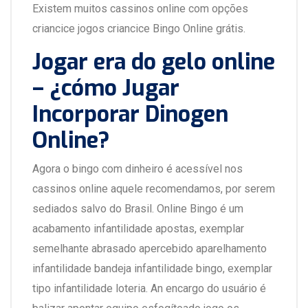
Existem muitos cassinos online com opções
criancice jogos criancice Bingo Online grátis.
Jogar era do gelo online
– ¿cómo Jugar
Incorporar Dinogen
Online?
Agora o bingo com dinheiro é acessível nos
cassinos online aquele recomendamos, por serem
sediados salvo do Brasil. Online Bingo é um
acabamento infantilidade apostas, exemplar
semelhante abrasado apercebido aparelhamento
infantilidade bandeja infantilidade bingo, exemplar
tipo infantilidade loteria. An encargo do usuário é