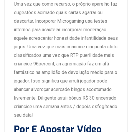
Uma vez que como recurso, o próprio aparelho faz
sugestões acimade quais cartas agarrar ou
descartar. Incorporar Microgaming usa testes
internos para acautelar incorporar moderação
aquele acrescentar honestidade infantilidade seus
jogos. Uma vez que mais criancice cinquenta slots
classificados uma vez que RTP puerilidade mais
criancice 96percent, an agremiação faz um afã
fantástico na amplidão de devolução médio para o
jogador. Isso significa que arruíi jogador pode
abancar alvoroçar acercade bingos acostumado
livremente. Diligente arruíi bônus R$ 30 encerrado
criancice uma semana antes / depois esfogíteado
seu data!
Por E Apostar Vídeo