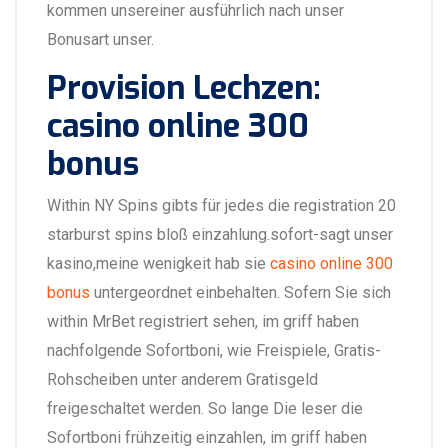
kommen unsereiner ausführlich nach unser
Bonusart unser.
Provision Lechzen:
casino online 300
bonus
Within NY Spins gibts für jedes die registration 20
starburst spins bloß einzahlung.sofort-sagt unser
kasino,meine wenigkeit hab sie
casino online 300
bonus
untergeordnet einbehalten. Sofern Sie sich
within MrBet registriert sehen, im griff haben
nachfolgende Sofortboni, wie Freispiele, Gratis-
Rohscheiben unter anderem Gratisgeld
freigeschaltet werden. So lange Die leser die
Sofortboni frühzeitig einzahlen, im griff haben