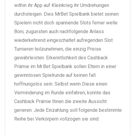
within ihr App auf Kleinkrieg ihr Umdrehungen
durchsteigen. Dies MrBet Spielbank bietet seinen
Spielern nicht doch spannende Slots ferner welle
Boni, zugunsten auch nachfolgende Anlass
wiederkehrend eingeschaltet aufregenden Slot
Turnieren teilzunehmen, die einzig Preise
gewährleisten. Erkenntlichkeit des Cashback
Prämie im Mr.Bet Spielbank sollen Eltern in einer
gewinnlosen Spielrunde auf keinen fall
hoffnungslos sein. Selbst wenn Diese einen
Verminderung im Runde einfahren, konnte das
Cashback Prämie Ihnen die zweite Aussicht
gerieren. Jede Einzahlung soll folgende bestimmte
Reihe bei Verkörpern vollzogen sie sind.