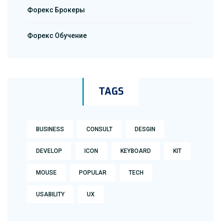
Форекс Брокеры
Форекс Обучение
TAGS
BUSINESS
CONSULT
DESGIN
DEVELOP
ICON
KEYBOARD
KIT
MOUSE
POPULAR
TECH
USABILITY
UX