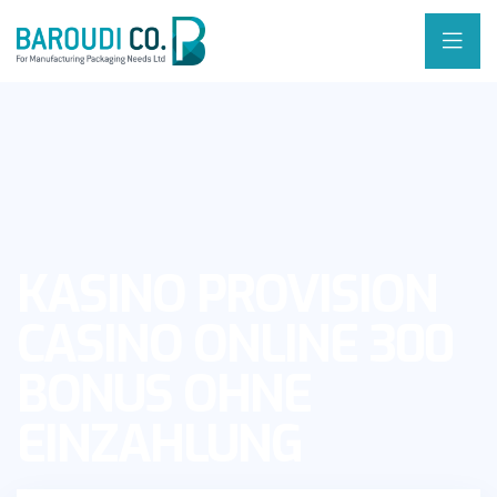
KASINO PROVISION
CASINO ONLINE 300
BONUS OHNE
EINZAHLUNG