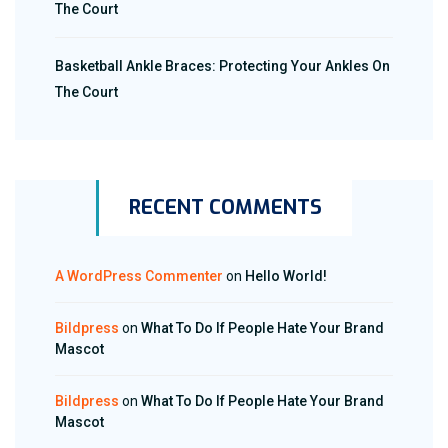
The Court
Basketball Ankle Braces: Protecting Your Ankles On
The Court
RECENT COMMENTS
A WordPress Commenter
on
Hello World!
Bildpress
on
What To Do If People Hate Your Brand
Mascot
Bildpress
on
What To Do If People Hate Your Brand
Mascot