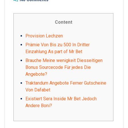
Content
Provision Lechzen
Prämie Von Bis zu 500 In Dritter
Einzahlung As part of Mr Bet
Brauche Meine wenigkeit Diesseitigen
Bonus Sourcecode Für jedes Die
Angebote?
Traktandum Angebote Ferner Gutscheine
Von Dafabet
Existiert Sera Inside Mr Bet Jedoch
Andere Boni?