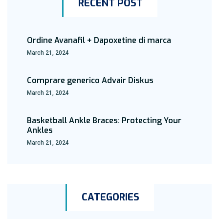
RECENT POST
Ordine Avanafil + Dapoxetine di marca
March 21, 2024
Comprare generico Advair Diskus
March 21, 2024
Basketball Ankle Braces: Protecting Your
Ankles
March 21, 2024
CATEGORIES