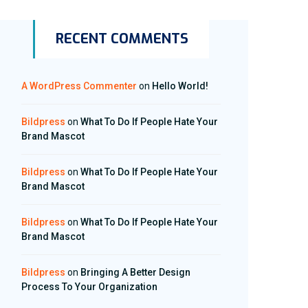
RECENT COMMENTS
A WordPress Commenter
on
Hello World!
Bildpress
on
What To Do If People Hate Your
Brand Mascot
Bildpress
on
What To Do If People Hate Your
Brand Mascot
Bildpress
on
What To Do If People Hate Your
Brand Mascot
Bildpress
on
Bringing A Better Design
Process To Your Organization