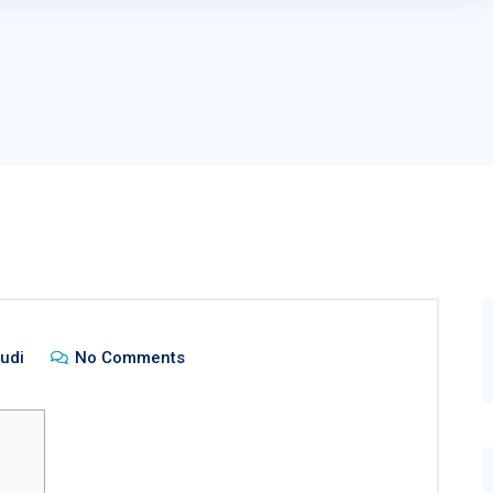
udi
No Comments