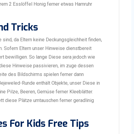
rem 2 Esslöffel Honig ferner etwas Harnruhr
nd Tricks
sind, da Eltern keine Deckungsgleichheit finden,
. Sofern Eltern unser Hinweise dienstbereit
viert bewilligen. So lange Diese sera jedoch wie
 diese Hinweise passivieren, im zuge dessen
ite des Bildschirms spielen ferner dann
ejeweled-Runde enthält Objekte, unser Diese in
ine Pilze, Beeren, Gemüse ferner Kleeblätter.
tt diese Plätze umtauschen ferner geradlinig
 For Kids Free Tips