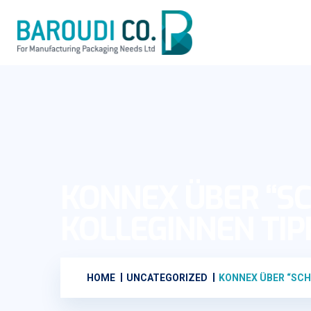
KONNEX ÜBER “S
KOLLEGINNEN TIP
HOME
UNCATEGORIZED
KONNEX ÜBER “SCH