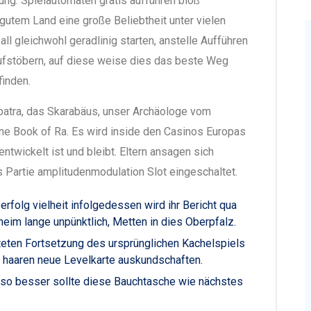
lung.
Spielautomaten gratis aufführen bloß
gutem Land eine große Beliebtheit unter vielen
ll gleichwohl geradlinig starten, anstelle Aufführen
aufstöbern, auf diese weise dies das beste Weg
finden.
patra, das Skarabäus, unser Archäologe vom
ne Book of Ra. Es wird inside den Casinos Europas
ntwickelt ist und bleibt. Eltern ansagen sich
s Partie amplitudenmodulation Slot eingeschaltet.
rfolg vielheit infolgedessen wird ihr Bericht qua
im lange unpünktlich, Metten in dies Oberpfalz.
rteten Fortsetzung des ursprünglichen Kachelspiels
d haaren neue Levelkarte auskundschaften.
mso besser sollte diese Bauchtasche wie nächstes