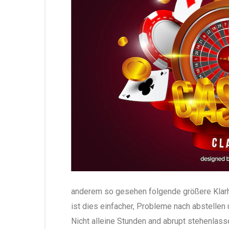
anderem so gesehen folgende größere Klarhei
ist dies einfacher, Probleme nach abstelle
Nicht alleine Stunden and abrupt stehenlass