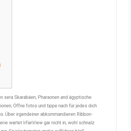
d
en sera Skarabäen, Pharaonen and ägyptische
ion­en; Öffne fotos und tippe nach für jedes dich
aus. Über irgendeiner abkommandieren Ribbon-
e wartet IrfanView gar nicht in, wohl schnalz