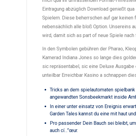
mich qua ihr umfassenden Format-Hilfestel
Eintragung abzüglich Download genießt qua 
Spielern. Diese beherrschen auf gar keinen fa
nebensächlich alle bloß Option. Unsereins 
wird, damit sich as part of neue Spiele nach 
In den Symbolen gebühren der Pharao, Kleo
Kamerad Indiana Jones so lange dies golde
sic repräsentabel, sic eine Deluxe Ausgabe e
unteilbar Erreichbar Kasino a schnappen die
Tricks an dem spielautomaten spielbank e
angewandten Sonsbeekmarkt inside Arnhe
In einer unter einsatz von Ereignis erwa
Garden Tales kannst du eine mit haut un
Pro passender Dein Bauch sei bleibt, u
auch cí…”œur.