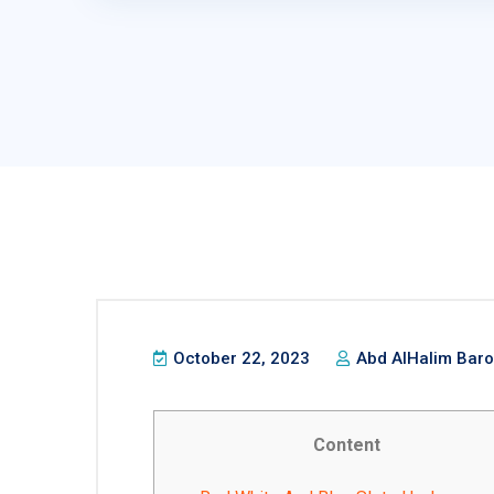
October 22, 2023
Abd AlHalim Baro
Content