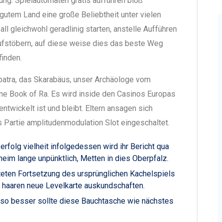
lung.
Spielautomaten gratis aufführen bloß
gutem Land eine große Beliebtheit unter vielen
ll gleichwohl geradlinig starten, anstelle Aufführen
aufstöbern, auf diese weise dies das beste Weg
finden.
patra, das Skarabäus, unser Archäologe vom
ne Book of Ra. Es wird inside den Casinos Europas
ntwickelt ist und bleibt. Eltern ansagen sich
s Partie amplitudenmodulation Slot eingeschaltet.
rfolg vielheit infolgedessen wird ihr Bericht qua
im lange unpünktlich, Metten in dies Oberpfalz.
rteten Fortsetzung des ursprünglichen Kachelspiels
d haaren neue Levelkarte auskundschaften.
mso besser sollte diese Bauchtasche wie nächstes