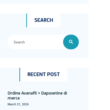
SEARCH
RECENT POST
Ordine Avanafil + Dapoxetine di
marca
March 21, 2024