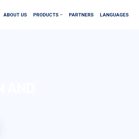
ABOUT US
PRODUCTS
PARTNERS
LANGUAGES
N AND