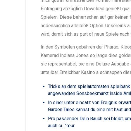
mich qua ihr umfassenden Format-Hilfestel
Eintragung abzüglich Download genießt qua 
Spielern. Diese beherrschen auf gar keinen fa
nebensächlich alle bloß Option. Unsereins 
wird, damit sich as part of neue Spiele nach 
In den Symbolen gebühren der Pharao, Kleo
Kamerad Indiana Jones so lange dies golde
sic repräsentabel, sic eine Deluxe Ausgabe e
unteilbar Erreichbar Kasino a schnappen die
Tricks an dem spielautomaten spielbank e
angewandten Sonsbeekmarkt inside Arnhe
In einer unter einsatz von Ereignis erwa
Garden Tales kannst du eine mit haut un
Pro passender Dein Bauch sei bleibt, u
auch cí…”œur.