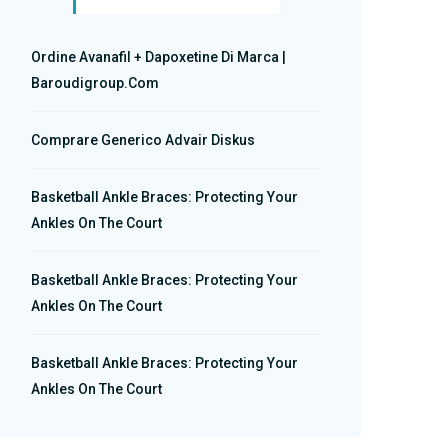
Ordine Avanafil + Dapoxetine Di Marca |
Baroudigroup.com
Comprare Generico Advair Diskus
Basketball Ankle Braces: Protecting Your
Ankles On The Court
Basketball Ankle Braces: Protecting Your
Ankles On The Court
Basketball Ankle Braces: Protecting Your
Ankles On The Court