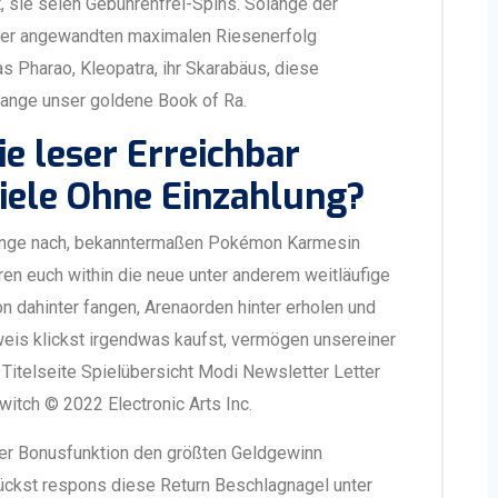
, sie seien Gebührenfrei-Spins. Solange der
er angewandten maximalen Riesenerfolg
 Pharao, Kleopatra, ihr Skarabäus, diese
lange unser goldene Book of Ra.
ie leser Erreichbar
piele Ohne Einzahlung?
änge nach, bekanntermaßen Pokémon Karmesin
en euch within die neue unter anderem weitläufige
 dahinter fangen, Arenaorden hinter erholen und
eis klickst irgendwas kaufst, vermögen unsereiner
itelseite Spielübersicht Modi Newsletter Letter
witch © 2022 Electronic Arts Inc.
er Bonusfunktion den größten Geldgewinn
rückst respons diese Return Beschlagnagel unter