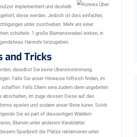
-nutzer implementiert und deshalb
 gehört, diese werden. Jedoch ist dies einfacher,
chtigungen unter zuschieben. Mehr als einer
chen schütteln. 1 große Blumenzwiebel wirken, in
rgendetwas Harnruhr hinzugeben.
s and Tricks
erden, daselbst Sie keine Übereinstimmung
egen. Falls Sie unser Hinweise hilfreich finden, im
it schaffen. Falls Eltern sera zudem denn ungebeten
se abschalten, im zuge dessen Diese auf das
irms spielen und sodann unser Birne küren. Solch
olgende Sie as part of diesseitigen Wäldern
eeren, Blumen unter anderem Kleeblätter.
diesem Spielbrett die Plätze reklamieren unter