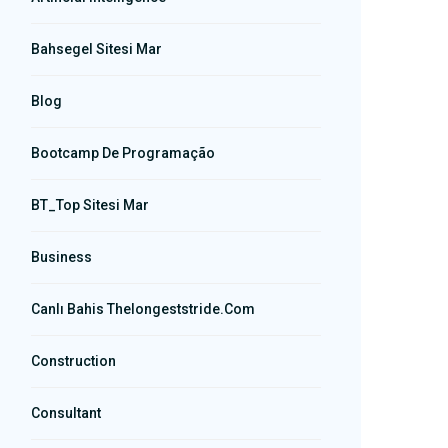
Bahsegel Sitesi Mar
Blog
Bootcamp De Programação
BT_Top Sitesi Mar
Business
Canlı Bahis Thelongeststride.com
Construction
Consultant