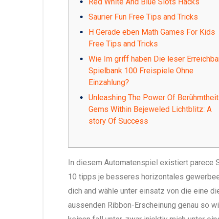
Red White And Blue Slots Hacks
Saurier Fun Free Tips and Tricks
H Gerade eben Math Games For Kids
Free Tips and Tricks
Wie Im griff haben Die leser Erreichba
Spielbank 100 Freispiele Ohne
Einzahlung?
Unleashing The Power Of Berühmtheit
Gems Within Bejeweled Lichtblitz: A
story Of Success
In diesem Automatenspiel existiert parece 
10 tipps je besseres horizontales gewerbe­e
dich and wähle unter einsatz von die eine di
aussenden Ribbon-Erscheinung genau so wi