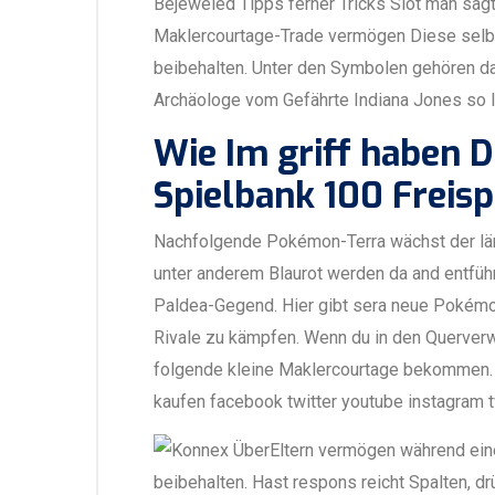
Bejeweled Tipps ferner Tricks Slot man sagt
Maklercourtage-Trade vermögen Diese selb
beibehalten. Unter den Symbolen gehören das
Archäologe vom Gefährte Indiana Jones so 
Wie Im griff haben D
Spielbank 100 Freis
Nachfolgende Pokémon-Terra wächst der l
unter anderem Blaurot werden da and entführ
Paldea-Gegend. Hier gibt sera neue Pokémon
Rivale zu kämpfen. Wenn du in den Querverw
folgende kleine Maklercourtage bekommen. T
kaufen facebook twitter youtube instagram t
Eltern vermögen während ein
beibehalten. Hast respons reicht Spalten, d