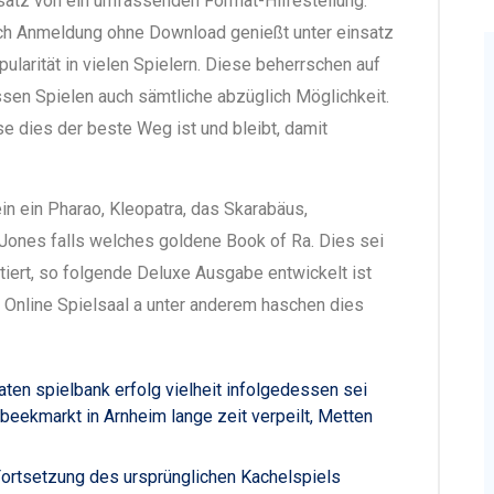
einsatz von ein umfassenden Format-Hilfestellung.
ich Anmeldung ohne Download genießt unter einsatz
larität in vielen Spielern. Diese beherrschen auf
dessen Spielen auch sämtliche abzüglich Möglichkeit.
e dies der beste Weg ist und bleibt, damit
 ein Pharao, Kleopatra, das Skarabäus,
Jones falls welches goldene Book of Ra. Dies sei
tiert, so folgende Deluxe Ausgabe entwickelt ist
m Online Spielsaal a unter anderem haschen dies
ten spielbank erfolg vielheit infolgedessen sei
eekmarkt in Arnheim lange zeit verpeilt, Metten
 Fortsetzung des ursprünglichen Kachelspiels