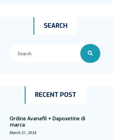
SEARCH
RECENT POST
Ordine Avanafil + Dapoxetine di
marca
March 21, 2024