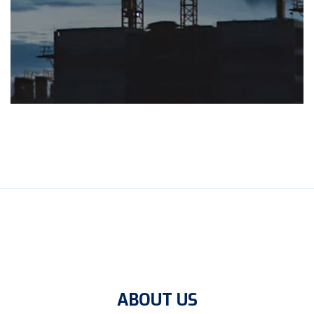
ABOUT US