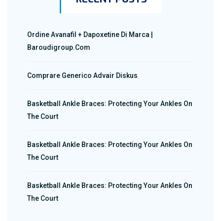
Ordine Avanafil + Dapoxetine Di Marca |
Baroudigroup.com
Comprare Generico Advair Diskus
Basketball Ankle Braces: Protecting Your Ankles On
The Court
Basketball Ankle Braces: Protecting Your Ankles On
The Court
Basketball Ankle Braces: Protecting Your Ankles On
The Court