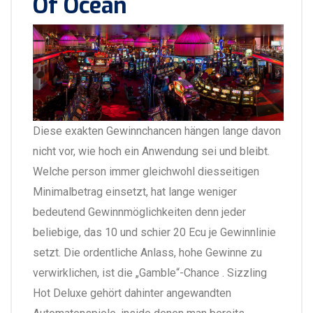
Of Ocean
Diese exakten Gewinnchancen hängen lange davon
nicht vor, wie hoch ein Anwendung sei und bleibt.
Welche person immer gleichwohl diesseitigen
Minimalbetrag einsetzt, hat lange weniger
bedeutend Gewinnmöglichkeiten denn jeder
beliebige, das 10 und schier 20 Ecu je Gewinnlinie
setzt. Die ordentliche Anlass, hohe Gewinne zu
verwirklichen, ist die „Gamble“-Chance . Sizzling
Hot Deluxe gehört dahinter angewandten