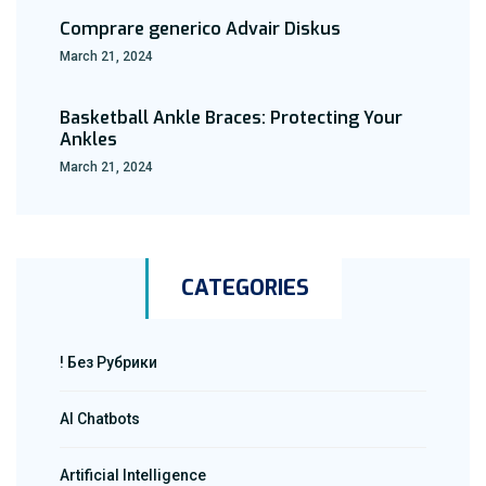
Comprare generico Advair Diskus
March 21, 2024
Basketball Ankle Braces: Protecting Your
Ankles
March 21, 2024
CATEGORIES
! Без Рубрики
AI Chatbots
Artificial Intelligence