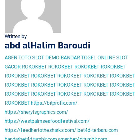
Written by
abd alHalim Baroudi
AGEN TOTO
SLOT DEMO
BANDAR TOGEL ONLINE
SLOT
GACOR
ROKOKBET
ROKOKBET
ROKOKBET
ROKOKBET
ROKOKBET
ROKOKBET
ROKOKBET
ROKOKBET
ROKOKBET
ROKOKBET
ROKOKBET
ROKOKBET
ROKOKBET
ROKOKBET
ROKOKBET
ROKOKBET
ROKOKBET
ROKOKBET
ROKOKBET
ROKOKBET
https://bitprofix.com/
https://sherylsgraphics.com/
https://westpalmseafoodfestival.com/
https://feedhertothesharks.com/
bet4d-terbaru.com
bandarbet4d.tumblr.com
amanbet4d.tumblr.com