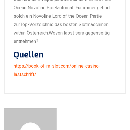
Ocean Novoline Spielautomat. Für immer gehört
solch ein Novoline Lord of the Ocean Partie
zurTop-Verzeichnis das besten Slotmaschinen
within Österreich.Wovon lässt sera gegenseitig
entnehmen?
Quellen
https://book-of-ra-slot.com/online-casino-
lastschrift/