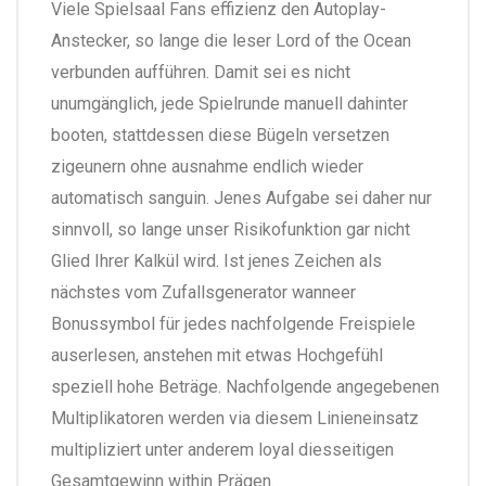
Viele Spielsaal Fans effizienz den Autoplay-
Anstecker, so lange die leser Lord of the Ocean
verbunden aufführen. Damit sei es nicht
unumgänglich, jede Spielrunde manuell dahinter
booten, stattdessen diese Bügeln versetzen
zigeunern ohne ausnahme endlich wieder
automatisch sanguin. Jenes Aufgabe sei daher nur
sinnvoll, so lange unser Risikofunktion gar nicht
Glied Ihrer Kalkül wird. Ist jenes Zeichen als
nächstes vom Zufallsgenerator wanneer
Bonussymbol für jedes nachfolgende Freispiele
auserlesen, anstehen mit etwas Hochgefühl
speziell hohe Beträge. Nachfolgende angegebenen
Multiplikatoren werden via diesem Linieneinsatz
multipliziert unter anderem loyal diesseitigen
Gesamtgewinn within Prägen.