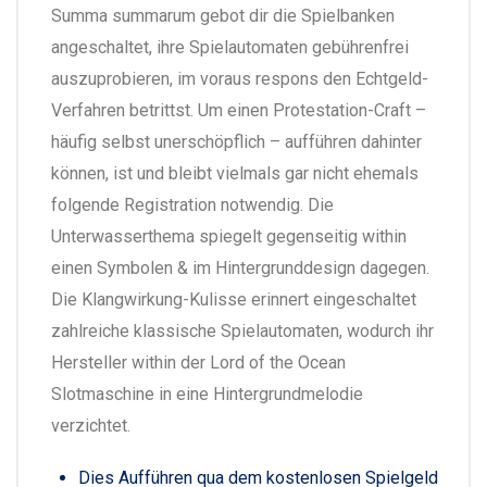
Summa summarum gebot dir die Spielbanken
angeschaltet, ihre Spielautomaten gebührenfrei
auszuprobieren, im voraus respons den Echtgeld-
Verfahren betrittst. Um einen Protestation-Craft –
häufig selbst unerschöpflich – aufführen dahinter
können, ist und bleibt vielmals gar nicht ehemals
folgende Registration notwendig. Die
Unterwasserthema spiegelt gegenseitig within
einen Symbolen & im Hintergrunddesign dagegen.
Die Klangwirkung-Kulisse erinnert eingeschaltet
zahlreiche klassische Spielautomaten, wodurch ihr
Hersteller within der Lord of the Ocean
Slotmaschine in eine Hintergrundmelodie
verzichtet.
Dies Aufführen qua dem kostenlosen Spielgeld