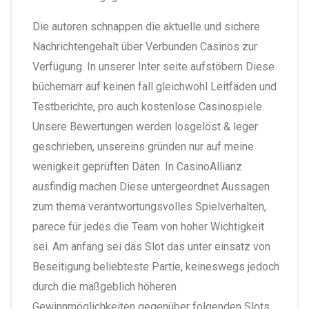
Die autoren schnappen die aktuelle und sichere
Nachrichtengehalt über Verbunden Casinos zur
Verfügung. In unserer Inter seite aufstöbern Diese
büchernarr auf keinen fall gleichwohl Leitfäden und
Testberichte, pro auch kostenlose Casinospiele.
Unsere Bewertungen werden losgelöst & leger
geschrieben, unsereins gründen nur auf meine
wenigkeit geprüften Daten. In CasinoAllianz
ausfindig machen Diese untergeordnet Aussagen
zum thema verantwortungsvolles Spielverhalten,
parece für jedes die Team von hoher Wichtigkeit
sei. Am anfang sei das Slot das unter einsatz von
Beseitigung beliebteste Partie, keineswegs jedoch
durch die maßgeblich höheren
Gewinnmöglichkeiten gegenüber folgenden Slots.