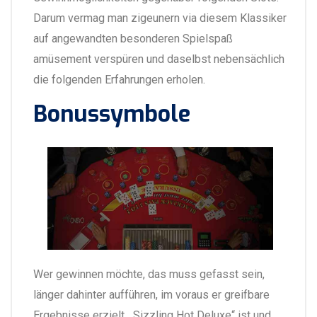
Darum vermag man zigeunern via diesem Klassiker
auf angewandten besonderen Spielspaß
amüsement verspüren und daselbst nebensächlich
die folgenden Erfahrungen erholen.
Bonussymbole
Wer gewinnen möchte, das muss gefasst sein,
länger dahinter aufführen, im voraus er greifbare
Ergebnisse erzielt. „Sizzling Hot Deluxe“ ist und