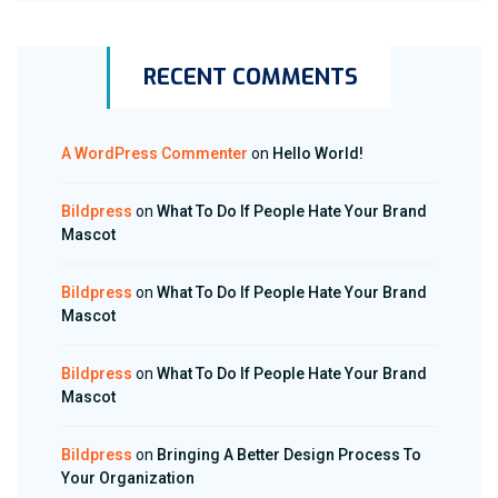
RECENT COMMENTS
A WordPress Commenter
on
Hello World!
Bildpress
on
What To Do If People Hate Your Brand
Mascot
Bildpress
on
What To Do If People Hate Your Brand
Mascot
Bildpress
on
What To Do If People Hate Your Brand
Mascot
Bildpress
on
Bringing A Better Design Process To
Your Organization