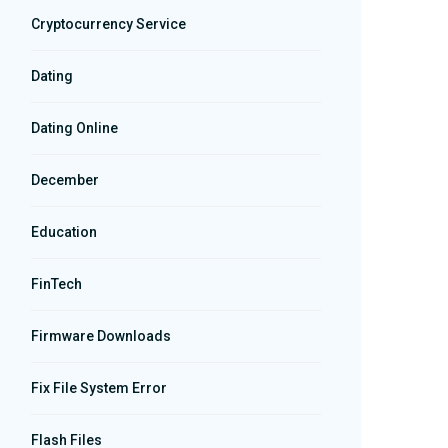
Cryptocurrency Service
Dating
Dating Online
December
Education
FinTech
Firmware Downloads
Fix File System Error
Flash Files