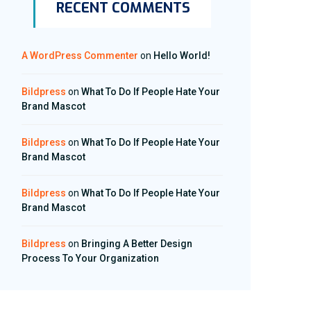
RECENT COMMENTS
A WordPress Commenter
on
Hello World!
Bildpress
on
What To Do If People Hate Your
Brand Mascot
Bildpress
on
What To Do If People Hate Your
Brand Mascot
Bildpress
on
What To Do If People Hate Your
Brand Mascot
Bildpress
on
Bringing A Better Design
Process To Your Organization