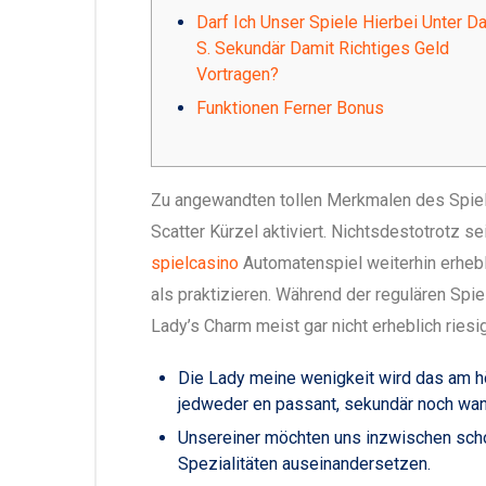
Darf Ich Unser Spiele Hierbei Unter D
S. Sekundär Damit Richtiges Geld
Vortragen?
Funktionen Ferner Bonus
Zu angewandten tollen Merkmalen des Spie
Scatter Kürzel aktiviert. Nichtsdestotrotz 
spielcasino
Automatenspiel weiterhin erhebl
als praktizieren.
Während der regulären Spie
Lady’s Charm meist gar nicht erheblich riesig
Die Lady meine wenigkeit wird das am h
jedweder en passant, sekundär noch wan
Unsereiner möchten uns inzwischen sch
Spezialitäten auseinandersetzen.