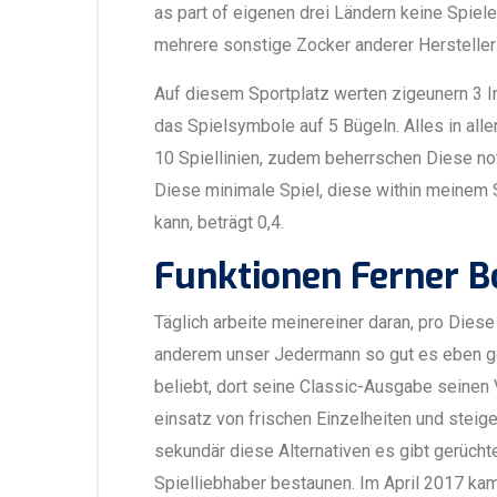
as part of eigenen drei Ländern keine Spiel
mehrere sonstige Zocker anderer Hersteller f
Auf diesem Sportplatz werten zigeunern 3 In 
das Spielsymbole auf 5 Bügeln. Alles in all
10 Spiellinien, zudem beherrschen Diese n
Diese minimale Spiel, diese within meinem 
kann, beträgt 0,4.
Funktionen Ferner 
Täglich arbeite meinereiner daran, pro Di
anderem unser Jedermann so gut es eben geh
beliebt, dort seine Classic-Ausgabe seinen 
einsatz von frischen Einzelheiten und steig
sekundär diese Alternativen es gibt gerüchte
Spielliebhaber bestaunen. Im April 2017 kam