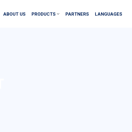
ABOUT US
PRODUCTS
PARTNERS
LANGUAGES
T