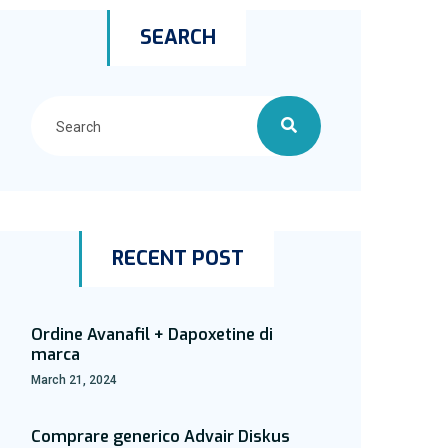
SEARCH
RECENT POST
Ordine Avanafil + Dapoxetine di
marca
March 21, 2024
Comprare generico Advair Diskus