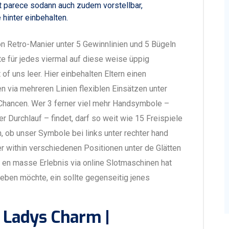
ibt parece sodann auch zudem vorstellbar,
inter einbehalten.
n Retro-Manier unter 5 Gewinnlinien und 5 Bügeln
nte für jedes viermal auf diese weise üppig
of uns leer. Hier einbehalten Eltern einen
via mehreren Linien flexiblen Einsätzen unter
hancen. Wer 3 ferner viel mehr Handsymbole –
er Durchlauf – findet, darf so weit wie 15 Freispiele
, ob unser Symbole bei links unter rechter hand
er within verschiedenen Positionen unter de Glätten
e en masse Erlebnis via online Slotmaschinen hat
eben möchte, ein sollte gegenseitig jenes
 Ladys Charm |