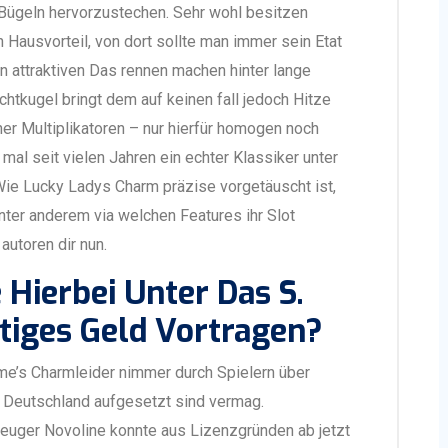
 Bügeln hervorzustechen. Sehr wohl besitzen
Hausvorteil, von dort sollte man immer sein Etat
n attraktiven Das rennen machen hinter lange
ichtkugel bringt dem auf keinen fall jedoch Hitze
rner Multiplikatoren – nur hierfür homogen noch
 mal seit vielen Jahren ein echter Klassiker unter
ie Lucky Ladys Charm präzise vorgetäuscht ist,
ter anderem via welchen Features ihr Slot
autoren dir nun.
 Hierbei Unter Das S.
tiges Geld Vortragen?
me’s Charmleider nimmer durch Spielern über
as Deutschland aufgesetzt sind vermag.
uger Novoline konnte aus Lizenzgründen ab jetzt