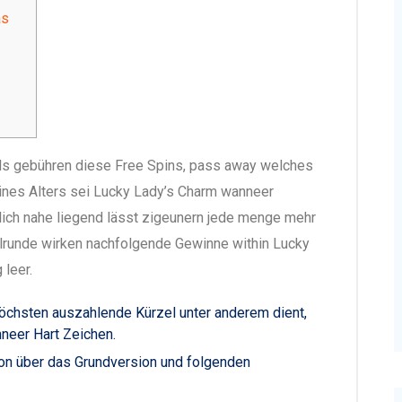
as
ls gebühren diese Free Spins, pass away welches
seines Alters sei Lucky Lady’s Charm wanneer
ich nahe liegend lässt zigeunern jede menge mehr
lrunde wirken nachfolgende Gewinne within Lucky
 leer.
öchsten auszahlende Kürzel unter anderem dient,
neer Hart Zeichen.
on über das Grundversion und folgenden