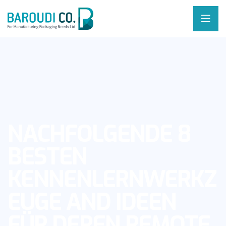
NACHFOLGENDE 8
BESTEN
KENNENLERNWERKZ
EUGE AND IDEEN
FÜR DEREN REMOTE