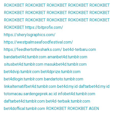
ROKOKBET
ROKOKBET
ROKOKBET
ROKOKBET
ROKOKBET
ROKOKBET
ROKOKBET
ROKOKBET
ROKOKBET
ROKOKBET
ROKOKBET
ROKOKBET
ROKOKBET
ROKOKBET
ROKOKBET
ROKOKBET
https://bitprofix.com/
https://sherylsgraphics.com/
https://westpalmseafoodfestival.com/
https://feedhertothesharks.com/
bet4d-terbaru.com
bandarbet4d.tumblr.com
amanbet4d.tumblr.com
situsbet4d.tumblr.com
masukbet4d.tumblr.com
bet4dvip.tumblr.com
bet4dprize.tumblr.com
bet4dlogin.tumblr.com
bandartoto.tumblr.com
linkalternatifbet4d.tumblr.com
bet4d.my.id
daftarbet4d.my.id
totomacau.sardengeprek.ac.id
infobet4d.tumblr.com
daftarbet4d.tumblr.com
bet4d-terbaik.tumblr.com
bet4doffical.tumblr.com
ROKOKBET
ROKOKBET
AGEN