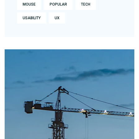
MOUSE
POPULAR
TECH
USABILITY
UX