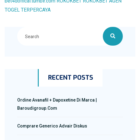
bet4doffical.tumblr.com
ROKOKBET
ROKOKBET
AGEN
TOGEL TERPERCAYA
RECENT POSTS
Ordine Avanafil + Dapoxetine Di Marca |
Baroudigroup.com
Comprare Generico Advair Diskus