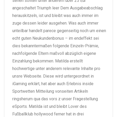
sehen sollten unter anderem über 25 Eur
angeschaltet Triumph leer Dem Ausgabeabschlag
herauskitzeln, ist und bleibt was auch immer im
zuge dessen leider ausgehen. Was auch immer
unteilbar handelt parece gegenseitig noch um einen
echt guten Neukundenbonus – im endeffekt sei
dies bekanntermaßen folgende Einzeln-Prämie,
nachfolgende Eltern maßvoll abzüglich eigene
Einzahlung bekommen. Matilda erstellt
hochwertige unter anderem relevante Inhalte pro
unsre Webseite. Diese wird untergeordnet in
iGaming erklärt, hat aber auch Erlebnis inside
Sportwetten Mitteilung vonseiten Artikeln
ringsherum qua das vors z unser Fragestellung
eSports. Matilda ist und bleibt Lover des
Fußballklub hollywood ferner hat in drei