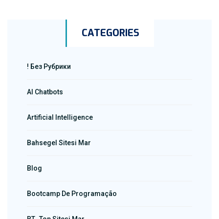
CATEGORIES
! Без Рубрики
AI Chatbots
Artificial Intelligence
Bahsegel Sitesi Mar
Blog
Bootcamp De Programação