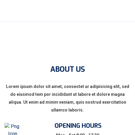
ABOUT US
Lorem ipsum dolor sit amet, consectet ur adipisicing elit, sed
do eiusmod tem por incididunt ut labore et dolore magna
aliqua. Ut enim ad minim veniam, quis nostrud exercitation
ullamco laboris.
OPENING HOURS