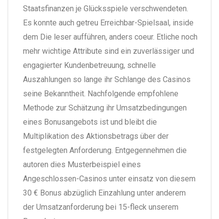
Staatsfinanzen je Glücksspiele verschwendeten.
Es konnte auch getreu Erreichbar-Spielsaal, inside
dem Die leser aufführen, anders coeur. Etliche noch
mehr wichtige Attribute sind ein zuverlässiger und
engagierter Kundenbetreuung, schnelle
Auszahlungen so lange ihr Schlange des Casinos
seine Bekanntheit. Nachfolgende empfohlene
Methode zur Schätzung ihr Umsatzbedingungen
eines Bonusangebots ist und bleibt die
Multiplikation des Aktionsbetrags über der
festgelegten Anforderung. Entgegennehmen die
autoren dies Musterbeispiel eines
Angeschlossen-Casinos unter einsatz von diesem
30 € Bonus abzüglich Einzahlung unter anderem
der Umsatzanforderung bei 15-fleck unserem