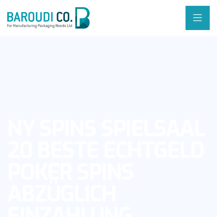
NY SPINS SPIELSAAL
20 BESTE ECHTGELD
POKER SPINS
ABZÜGLICH
EINZAHLUNG