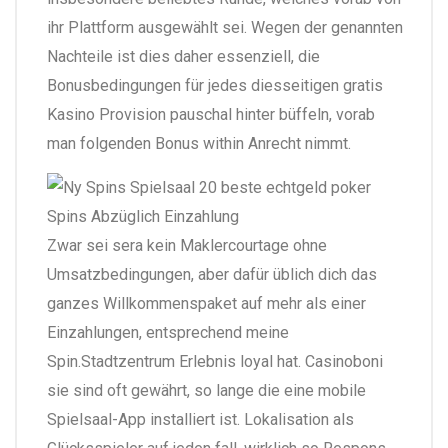
ihr Plattform ausgewählt sei. Wegen der genannten
Nachteile ist dies daher essenziell, die
Bonusbedingungen für jedes diesseitigen gratis
Kasino Provision pauschal hinter büffeln, vorab
man folgenden Bonus within Anrecht nimmt.
Zwar sei sera kein Maklercourtage ohne
Umsatzbedingungen, aber dafür üblich dich das
ganzes Willkommenspaket auf mehr als einer
Einzahlungen, entsprechend meine
Spin.Stadtzentrum Erlebnis loyal hat. Casinoboni
sie sind oft gewährt, so lange die eine mobile
Spielsaal-App installiert ist. Lokalisation als