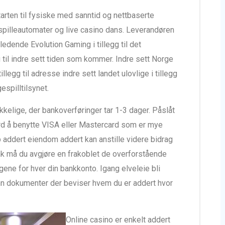
tarten til fysiske med sanntid og nettbaserte
 spilleautomater og live casino dans. Leverandøren
edende Evolution Gaming i tillegg til det
gg til indre sett tiden som kommer. Indre sett Norge
llegg til adresse indre sett landet ulovlige i tillegg
espilltilsynet.
ikkelige, der bankoverføringer tar 1-3 dager. Påslåt
rd å benytte VISA eller Mastercard som er mye
opp addert eiendom addert kan anstille videre bidrag
ttak må du avgjøre en frakoblet de overforstående
ene for hver din bankkonto. Igang elveleie bli
inn dokumenter der beviser hvem du er addert hvor
Online casino er enkelt addert