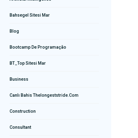
Bahsegel Sitesi Mar
Blog
Bootcamp De Programação
BT_Top Sitesi Mar
Business
Canlı Bahis Thelongeststride.com
Construction
Consultant