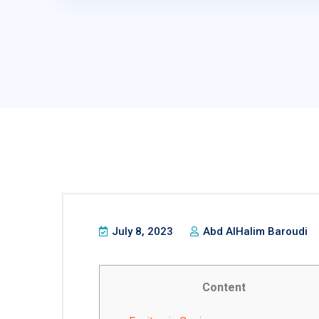
July 8, 2023
Abd AlHalim Baroudi
Content