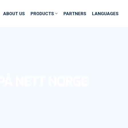
ABOUT US
PRODUCTS
PARTNERS
LANGUAGES
PÅ NETT NORGE