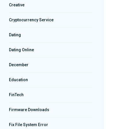
Creative
Cryptocurrency Service
Dating
Dating Online
December
Education
FinTech
Firmware Downloads
Fix File System Error