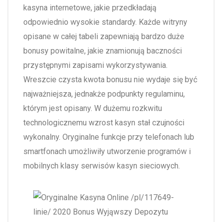
kasyna internetowe, jakie przedkładają
odpowiednio wysokie standardy. Każde witryny
opisane w całej tabeli zapewniają bardzo duże
bonusy powitalne, jakie znamionują baczności
przystępnymi zapisami wykorzystywania.
Wreszcie czysta kwota bonusu nie wydaje się być
najważniejsza, jednakże podpunkty regulaminu,
którym jest opisany. W dużemu rozkwitu
technologicznemu wzrost kasyn stał czujności
wykonalny. Oryginalne funkcje przy telefonach lub
smartfonach umożliwiły utworzenie programów i
mobilnych klasy serwisów kasyn sieciowych.