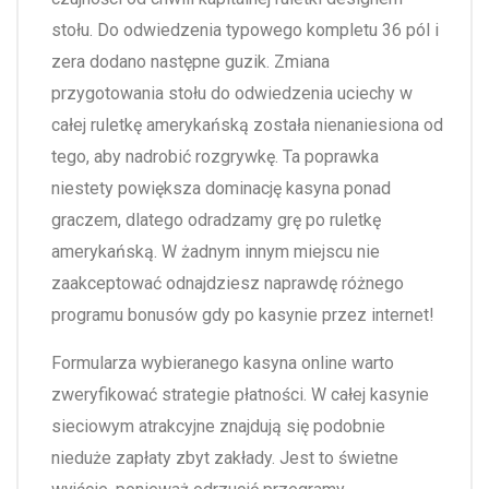
stołu. Do odwiedzenia typowego kompletu 36 pól i
zera dodano następne guzik. Zmiana
przygotowania stołu do odwiedzenia uciechy w
całej ruletkę amerykańską została nienaniesiona od
tego, aby nadrobić rozgrywkę. Ta poprawka
niestety powiększa dominację kasyna ponad
graczem, dlatego odradzamy grę po ruletkę
amerykańską. W żadnym innym miejscu nie
zaakceptować odnajdziesz naprawdę różnego
programu bonusów gdy po kasynie przez internet!
Formularza wybieranego kasyna online warto
zweryfikować strategie płatności. W całej kasynie
sieciowym atrakcyjne znajdują się podobnie
nieduże zapłaty zbyt zakłady. Jest to świetne