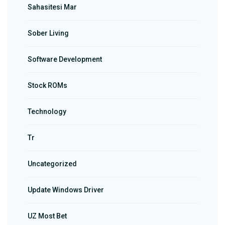
Sahasitesi Mar
Sober Living
Software Development
Stock ROMs
Technology
Tr
Uncategorized
Update Windows Driver
UZ Most Bet