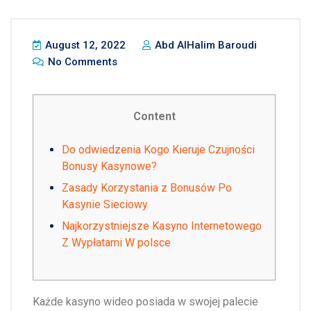
August 12, 2022
Abd AlHalim Baroudi
No Comments
Content
Do odwiedzenia Kogo Kieruje Czujności
Bonusy Kasynowe?
Zasady Korzystania z Bonusów Po
Kasynie Sieciowy
Najkorzystniejsze Kasyno Internetowego
Z Wypłatami W polsce
Każde kasyno wideo posiada w swojej palecie