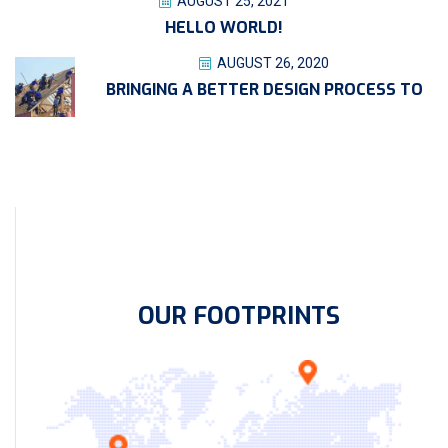
AUGUST 25, 2021
HELLO WORLD!
AUGUST 26, 2020
BRINGING A BETTER DESIGN PROCESS TO
OUR FOOTPRINTS