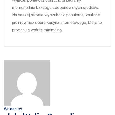
wyjście, ponieważ odrzucić przegramy
momentalnie każdego zdeponowanych środków.
Na naszej stronie wyszukasz popularne, zaufane
jak i również dobre kasyna internetowego, które to
proponują wpłatę minimalną.
Written by