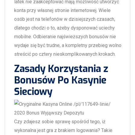
latek nie zaakceptować mają możliwość utworzyć
konta przy własnej stronie internetowej. Wiele
osób jest na telefonów w dzisiejszych czasach,
dlatego chodzi o to, ażeby dysponować uciechy
mobilne. Odbieranie najświeższych bonusów nie
wydaje się być trudne, a kompletny przebieg wolno
streścić po cztery nieskomplikowanych krokach.
Zasady Korzystania z
Bonusów Po Kasynie
Sieciowy
Czy zdajesz sobie sprawę spośród tego, iż
wykonalna jest gra z brakiem logowania? Takie