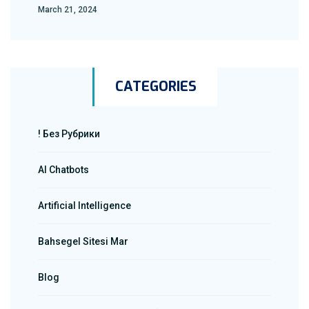
March 21, 2024
CATEGORIES
! Без Рубрики
AI Chatbots
Artificial Intelligence
Bahsegel Sitesi Mar
Blog