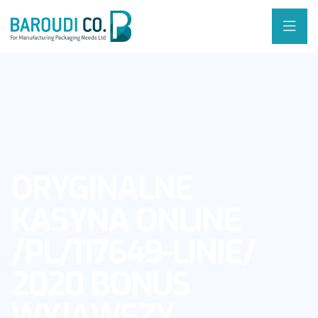
ORYGINALNE
KASYNA ONLINE
/PL/117649-LINIE/
2020 BONUS
WYJĄWSZY