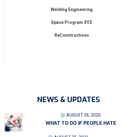
Welding Engineering
Space Program XYZ
ReConstructions
NEWS & UPDATES
AUGUST 26, 2020
WHAT TO DO IF PEOPLE HATE