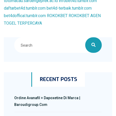
totomacau.sardengeprek.ac.id
infobet4d.tumblr.com
daftarbet4d.tumblr.com
bet4d-terbaik.tumblr.com
bet4doffical.tumblr.com
ROKOKBET
ROKOKBET
AGEN
TOGEL TERPERCAYA
RECENT POSTS
Ordine Avanafil + Dapoxetine Di Marca |
Baroudigroup.com