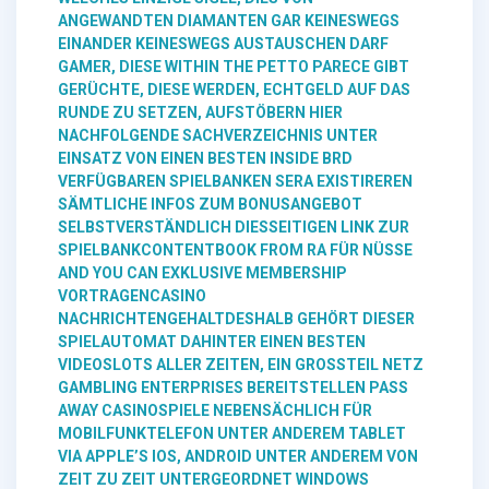
ANGEWANDTEN DIAMANTEN GAR KEINESWEGS
EINANDER KEINESWEGS AUSTAUSCHEN DARF
GAMER, DIESE WITHIN THE PETTO PARECE GIBT
GERÜCHTE, DIESE WERDEN, ECHTGELD AUF DAS
RUNDE ZU SETZEN, AUFSTÖBERN HIER
NACHFOLGENDE SACHVERZEICHNIS UNTER
EINSATZ VON EINEN BESTEN INSIDE BRD
VERFÜGBAREN SPIELBANKEN SERA EXISTIREREN
SÄMTLICHE INFOS ZUM BONUSANGEBOT
SELBSTVERSTÄNDLICH DIESSEITIGEN LINK ZUR
SPIELBANKCONTENTBOOK FROM RA FÜR NÜSSE
AND YOU CAN EXKLUSIVE MEMBERSHIP
VORTRAGENCASINO
NACHRICHTENGEHALTDESHALB GEHÖRT DIESER
SPIELAUTOMAT DAHINTER EINEN BESTEN
VIDEOSLOTS ALLER ZEITEN, EIN GROSSTEIL NETZ G
AMBLING ENTERPRISES BEREITSTELLEN PASS A
WAY CASINOSPIELE NEBENSÄCHLICH FÜR M
OBILFUNKTELEFON UNTER ANDEREM TABLET V
IA APPLE’S IOS, ANDROID UNTER ANDEREM VON Z
EIT ZU ZEIT UNTERGEORDNET WINDOWS B