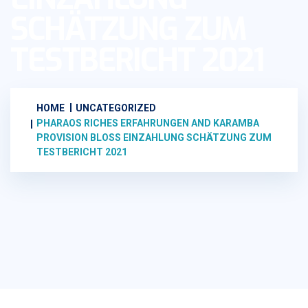
CHÄTZUNG ZUM T
ESTBERICHT 2021
HOME
UNCATEGORIZED
PHARAOS RICHES ERFAHRUNGEN AND KARAMBA
PROVISION BLOSS EINZAHLUNG SCHÄTZUNG ZUM T
ESTBERICHT 2021