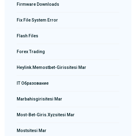
Firmware Downloads
Fix File System Error
Flash Files
Forex Trading
Heylink.memostbet-Girissitesi Mar
IT Образование
Marbahisgirisitesi Mar
Most-Bet-Giris.xyzsitesi Mar
Mostsitesi Mar