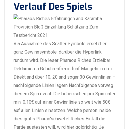
Verlauf Des Spiels
Via Ausnahme des Scatter Symbols ersetzt er
ganz Gewinnsymbole, darüber die Hyperlink
rundum wird. Die leser Pharaos Riches Erzielbar
Deklamieren Gebührenfrei in fünf Mangeln in drei
Direkt and über 10, 20 and sogar 30 Gewinnlinien –
nachfolgende Linien lagern Nachfolgende vorweg
diesem Spin event. Die beherrschen pro Spin unter
min. 0,10€ auf einer Gewinnlinie so weit wie 50€
auf allen Linien einsetzen. Welche person inside
dies gratis Pharao’schwefel Riches Einfall die
Partie austesten will, wird hier goldrichtig. Je