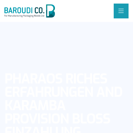
PHARAOS RICHES
ERFAHRUNGEN AND
KARAMBA
PROVISION BLOSS E
INZAHLUNG S