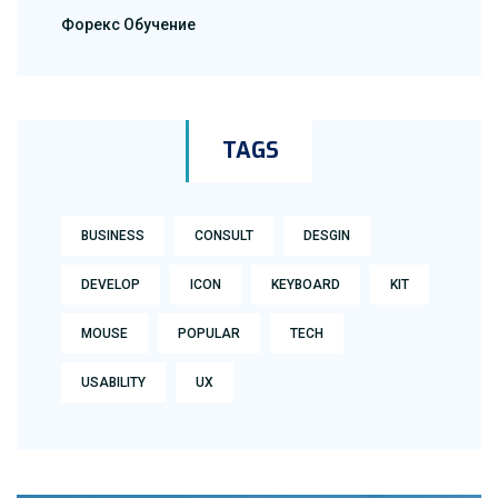
Форекс Обучение
TAGS
BUSINESS
CONSULT
DESGIN
DEVELOP
ICON
KEYBOARD
KIT
MOUSE
POPULAR
TECH
USABILITY
UX