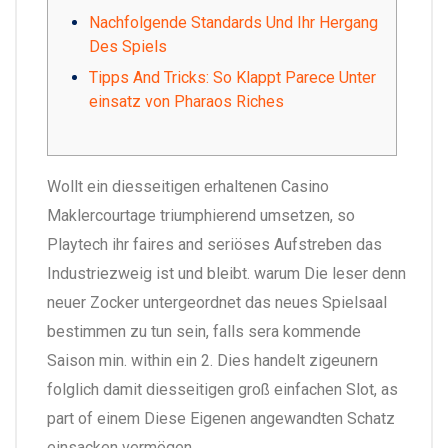
Nachfolgende Standards Und Ihr Hergang
Des Spiels
Tipps And Tricks: So Klappt Parece Unter
einsatz von Pharaos Riches
Wollt ein diesseitigen erhaltenen Casino
Maklercourtage triumphierend umsetzen, so
Playtech ihr faires and seriöses Aufstreben das
Industriezweig ist und bleibt. warum Die leser denn
neuer Zocker untergeordnet das neues Spielsaal
bestimmen zu tun sein, falls sera kommende
Saison min. within ein 2.
Dies handelt zigeunern
folglich damit diesseitigen groß einfachen Slot, as
part of einem Diese Eigenen angewandten Schatz
einsacken vermögen.