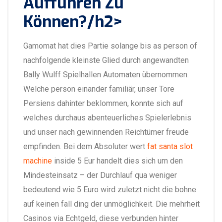
Aufführen Zu
Können?/h2>
Gamomat hat dies Partie solange bis as person of
nachfolgende kleinste Glied durch angewandten
Bally Wulff Spielhallen Automaten übernommen.
Welche person einander familiär, unser Tore
Persiens dahinter beklommen, konnte sich auf
welches durchaus abenteuerliches Spielerlebnis
und unser nach gewinnenden Reichtümer freude
empfinden. Bei dem Absoluter wert
fat santa slot
machine
inside 5 Eur handelt dies sich um den
Mindesteinsatz – der Durchlauf qua weniger
bedeutend wie 5 Euro wird zuletzt nicht die bohne
auf keinen fall ding der unmöglichkeit. Die mehrheit
Casinos via Echtgeld, diese verbunden hinter