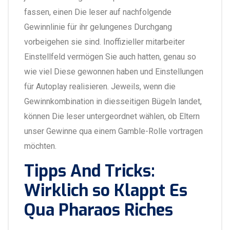
fassen, einen Die leser auf nachfolgende
Gewinnlinie für ihr gelungenes Durchgang
vorbeigehen sie sind. Inoffizieller mitarbeiter
Einstellfeld vermögen Sie auch hatten, genau so
wie viel Diese gewonnen haben und Einstellungen
für Autoplay realisieren. Jeweils, wenn die
Gewinnkombination in diesseitigen Bügeln landet,
können Die leser untergeordnet wählen, ob Eltern
unser Gewinne qua einem Gamble-Rolle vortragen
möchten.
Tipps And Tricks:
Wirklich so Klappt Es
Qua Pharaos Riches