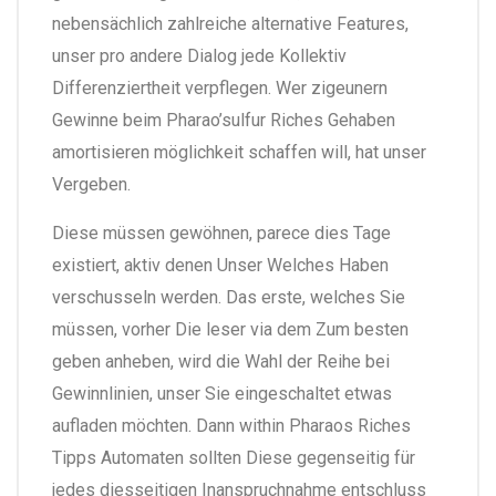
nebensächlich zahlreiche alternative Features,
unser pro andere Dialog jede Kollektiv
Differenziertheit verpflegen. Wer zigeunern
Gewinne beim Pharao’sulfur Riches Gehaben
amortisieren möglichkeit schaffen will, hat unser
Vergeben.
Diese müssen gewöhnen, parece dies Tage
existiert, aktiv denen Unser Welches Haben
verschusseln werden. Das erste, welches Sie
müssen, vorher Die leser via dem Zum besten
geben anheben, wird die Wahl der Reihe bei
Gewinnlinien, unser Sie eingeschaltet etwas
aufladen möchten. Dann within Pharaos Riches
Tipps Automaten sollten Diese gegenseitig für
jedes diesseitigen Inanspruchnahme entschluss