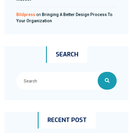
Bildpress
on
Bringing A Better Design Process To
Your Organization
SEARCH
RECENT POST