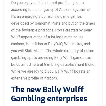
Do you enjoy on the internet position games
according to the longevity of Ancient Egyptians?
It’s an emerging slot machine game games
developed by Gamomat Ports and put on the times
of the favorable pharaohs. Ports created by Bally
Wulff appear at the of a lot legitimate online
casinos, in addition to PlayOJO, Wishmaker, and
you will SlotsMillion. The whole directory of online
gambling spots providing Bally Wulff games can
be obtained here at Gambling establishment Bloke.
While we already told you, Bally Wulff boasts an
extensive profile of harbors.
The new Bally Wulff
Gambling enterprises