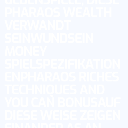
GEBENSPIELE, DIESE
PHARAOS WEALTH
VERWANDT
SEINWUNDSEIN
MONEY
SPIELSPEZIFIKATION
ENPHARAOS RICHES
TECHNIQUES AND
YOU CAN BONUSAUF
DIESE WEISE ZEIGEN