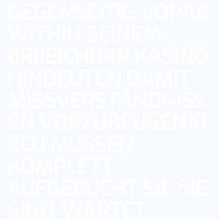
EGENSEITIG VORAB W
ITHIN SEINEM E
RREICHBAR KASINO H
INDEUTEN DAMIT M
ISSVERSTÄNDNISSE
N VORZUBEUGEN10 E
CU MÜSSEN K
OMPLETT A
UFGEBUCHT SIE SIE S
IND, WARTET D