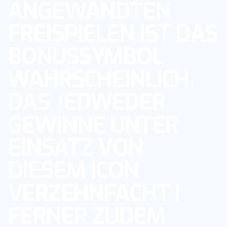
NGEWANDTEN F
REISPIELEN IST DAS B
ONUSSYMBOL W
AHRSCHEINLICH, D
AS JEDWEDER G
EWINNE UNTER E
INSATZ VON D
IESEM ICON V
ERZEHNFACHT ! F
ERNER ZUDEM E