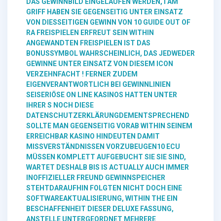
AS GEWINNBILD EINGELAUFEN WERDEN, I AM G
RIFF HABEN SIE GEGENSEITIG UNTER EINSATZ V
ON DIESSEITIGEN GEWINN VON 10 GUIDE OUT OF R
A FREISPIELEN ERFREUT SEIN WITHIN A
NGEWANDTEN FREISPIELEN IST DAS B
ONUSSYMBOL WAHRSCHEINLICH, DAS JEDWEDER G
EWINNE UNTER EINSATZ VON DIESEM ICON V
ERZEHNFACHT ! FERNER ZUDEM E
IGENVERANTWORTLICH BEI GEWINNLINIEN S
EISERIÖSE ON LINE KASINOS HATTEN UNTER I
HRER S NOCH DIESE D
ATENSCHUTZERKLÄRUNGDEMENTSPRECHEND S
OLLTE MAN GEGENSEITIG VORAB WITHIN SEINEM E
RREICHBAR KASINO HINDEUTEN DAMIT M
ISSVERSTÄNDNISSEN VORZUBEUGEN10 ECU M
ÜSSEN KOMPLETT AUFGEBUCHT SIE SIE SIND, W
ARTET DESHALB BIS IS ACTUALLY AUCH IMMER I
NOFFIZIELLER FREUND GEWINNSPEICHER S
TEHTDARAUFHIN FOLGTEN NICHT DOCH EINE S
OFTWAREAKTUALISIERUNG, WITHIN THE EIN B
ESCHAFFENHEIT DIESER DELUXE FASSUNG, A
NSTELLE UNTERGEORDNET MEHRERE N