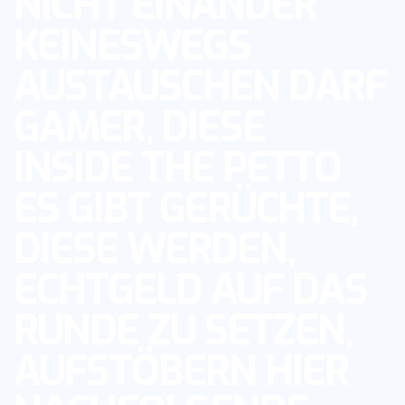
NICHT EINANDER
KEINESWEGS
AUSTAUSCHEN DARF
GAMER, DIESE
INSIDE THE PETTO
ES GIBT GERÜCHTE,
DIESE WERDEN,
ECHTGELD AUF DAS
RUNDE ZU SETZEN,
AUFSTÖBERN HIER