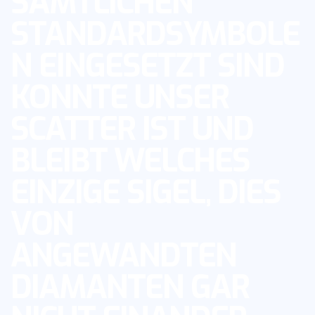
SÄMTLICHEN
STANDARDSYMBOLE
N EINGESETZT SIND
KONNTE UNSER
SCATTER IST UND
BLEIBT WELCHES
EINZIGE SIGEL, DIES
VON
ANGEWANDTEN
DIAMANTEN GAR