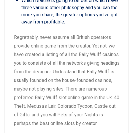
Which feature is going to be bet on which have
three various other philosophy and you can the
more you share, the greater options you’ve got
away from profitable.
Regrettably, never assume all British operators
provide online game from the creator. Yet not, we
have created a listing of all the Bally Wulff casinos
you to consists of all the networks giving headings
from the designer. Understand that Bally Wulff is
usually founded on the house-founded casinos,
maybe not playing sites. There are numerous
preferred Bally Wulff slot online game in the Uk. 40
Theft, Medusa’s Lair, Colorado Tycoon, Castle out
of Gifts, and you will Pets of your Nights is
perhaps the best online slots by creator.