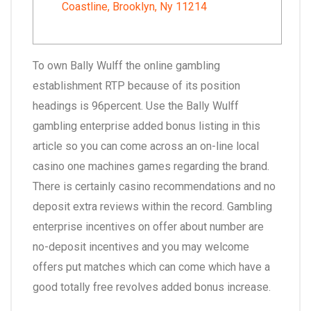
Coastline, Brooklyn, Ny 11214
To own Bally Wulff the online gambling
establishment RTP because of its position
headings is 96percent. Use the Bally Wulff
gambling enterprise added bonus listing in this
article so you can come across an on-line local
casino one machines games regarding the brand.
There is certainly casino recommendations and no
deposit extra reviews within the record.
Gambling
enterprise incentives on offer about number are
no-deposit incentives and you may welcome
offers put matches which can come which have a
good totally free revolves added bonus increase.