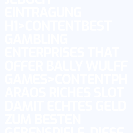
EINTRAGUNG
H1>CONTENTBEST
GAMBLING
ENTERPRISES THAT
OFFER BALLY WULFF
GAMES>CONTENTPH
ARAOS RICHES SLOT
DAMIT ECHTES GELD
ZUM BESTEN