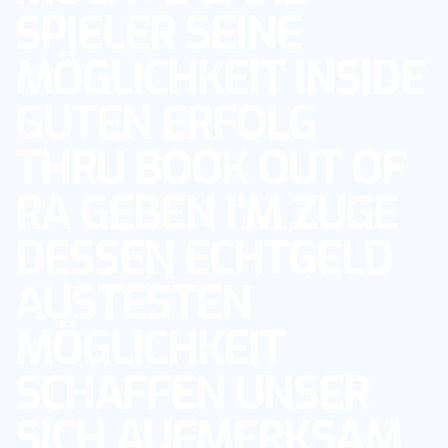
PIELER SEINE M
ÖGLICHKEIT INSIDE G
UTEN ERFOLG T
HRU BOOK OUT OF R
A GEBEN I’M ZUGE D
ESSEN ECHTGELD A
USTESTEN M
ÖGLICHKEIT S
CHAFFEN UNSER S
ICH AUFMERKSAM G