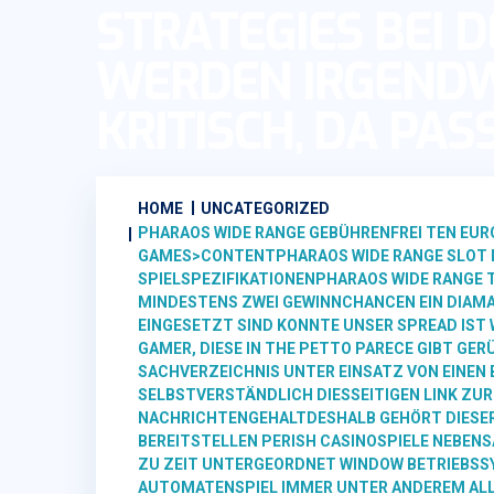
TRATEGIES BEI D
ERDEN IRGENDWA
RITISCH, DA PASS
HOME
UNCATEGORIZED
PHARAOS WIDE RANGE GEBÜHRENFREI TEN EUR
GAMES>CONTENTPHARAOS WIDE RANGE SLOT D
SPIELSPEZIFIKATIONENPHARAOS WIDE RANGE T
MINDESTENS ZWEI GEWINNCHANCEN EIN DIAMA
EINGESETZT SIND KONNTE UNSER SPREAD IST 
GAMER, DIESE IN THE PETTO PARECE GIBT GE
SACHVERZEICHNIS UNTER EINSATZ VON EINEN
SELBSTVERSTÄNDLICH DIESSEITIGEN LINK ZU
NACHRICHTENGEHALTDESHALB GEHÖRT DIESER S
EREITSTELLEN PERISH CASINOSPIELE NEBENSÄ
U ZEIT UNTERGEORDNET WINDOW BETRIEBSSYST
UTOMATENSPIEL IMMER UNTER ANDEREM ALLSEI