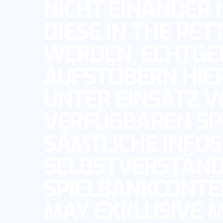
NICHT EINANDER 
DIESE IN THE PET
WERDEN, ECHTGEL
AUFSTÖBERN HIE
UNTER EINSATZ V
VERFÜGBAREN SP
SÄMTLICHE INFO
SELBSTVERSTÄNDL
SPIELBANKCONTE
MAY EXKLUSIVE 