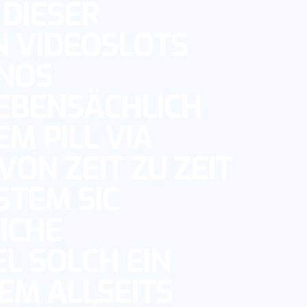
DIESER
N VIDEOSLOTS
OS B
BENSÄCHLICH F
PILL VIA A
N ZEIT ZU ZEIT U
EM SIC E
CHE M
SOLCH EIN A
 ALLSEITS D