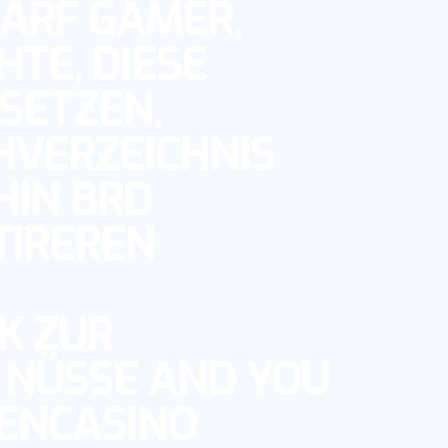
DARF GAMER,
HTE, DIESE
SETZEN,
HVERZEICHNIS
HIN BRD
TIREREN
K ZUR
 NÜSSE AND YOU
ENCASINO