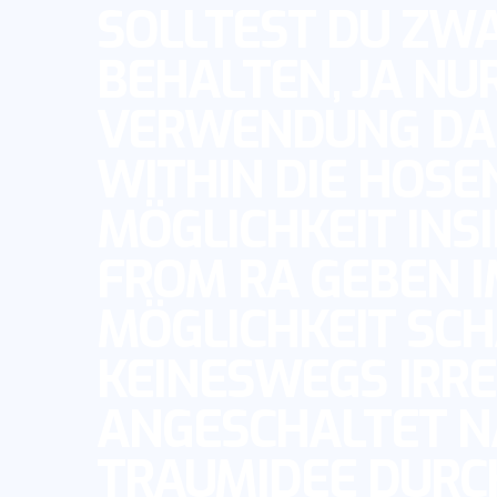
OLLTEST DU ZWAR 
EHALTEN, JA NUR
ERWENDUNG DAHIN
ITHIN DIE HOSEN
ÖGLICHKEIT INSI
ROM RA GEBEN IM
ÖGLICHKEIT SCHA
EINESWEGS IRREF
NGESCHALTET NA
RAUMIDEE DURCH 