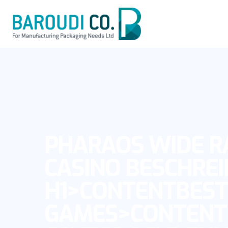
PHARAOS WIDE R
CASINO BESCHRE
H1>CONTENTBEST
GAMES>CONTENTP