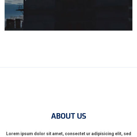
ABOUT US
Lorem ipsum dolor sit amet, consectet ur adipisicing elit, sed