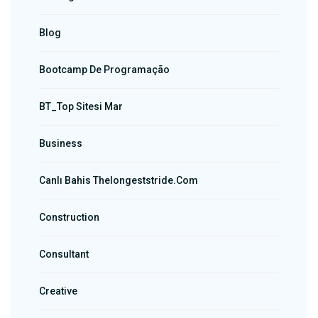
Blog
Bootcamp De Programação
BT_Top Sitesi Mar
Business
Canlı Bahis Thelongeststride.com
Construction
Consultant
Creative