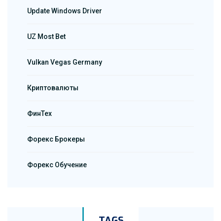
Update Windows Driver
UZ Most Bet
Vulkan Vegas Germany
Криптовалюты
ФинТех
Форекс Брокеры
Форекс Обучение
TAGS