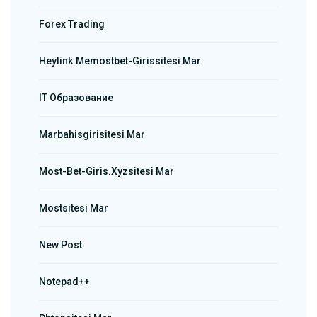
Forex Trading
Heylink.memostbet-Girissitesi Mar
IT Образование
Marbahisgirisitesi Mar
Most-Bet-Giris.xyzsitesi Mar
Mostsitesi Mar
New Post
Notepad++