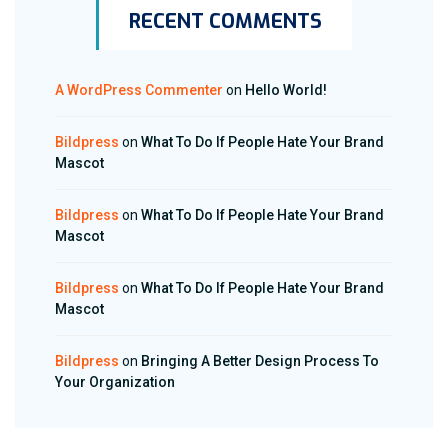
RECENT COMMENTS
A WordPress Commenter
on
Hello World!
Bildpress
on
What To Do If People Hate Your Brand
Mascot
Bildpress
on
What To Do If People Hate Your Brand
Mascot
Bildpress
on
What To Do If People Hate Your Brand
Mascot
Bildpress
on
Bringing A Better Design Process To
Your Organization