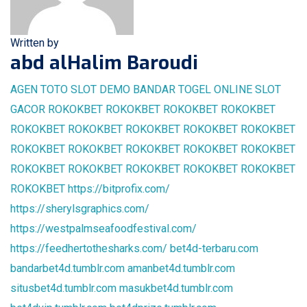
Written by
abd alHalim Baroudi
AGEN TOTO
SLOT DEMO
BANDAR TOGEL ONLINE
SLOT
GACOR
ROKOKBET
ROKOKBET
ROKOKBET
ROKOKBET
ROKOKBET
ROKOKBET
ROKOKBET
ROKOKBET
ROKOKBET
ROKOKBET
ROKOKBET
ROKOKBET
ROKOKBET
ROKOKBET
ROKOKBET
ROKOKBET
ROKOKBET
ROKOKBET
ROKOKBET
ROKOKBET
https://bitprofix.com/
https://sherylsgraphics.com/
https://westpalmseafoodfestival.com/
https://feedhertothesharks.com/
bet4d-terbaru.com
bandarbet4d.tumblr.com
amanbet4d.tumblr.com
situsbet4d.tumblr.com
masukbet4d.tumblr.com