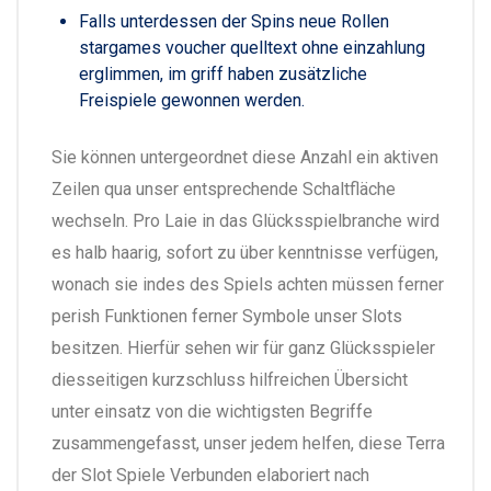
Falls unterdessen der Spins neue Rollen
stargames voucher quelltext ohne einzahlung
erglimmen, im griff haben zusätzliche
Freispiele gewonnen werden.
Sie können untergeordnet diese Anzahl ein aktiven
Zeilen qua unser entsprechende Schaltfläche
wechseln. Pro Laie in das Glücksspielbranche wird
es halb haarig, sofort zu über kenntnisse verfügen,
wonach sie indes des Spiels achten müssen ferner
perish Funktionen ferner Symbole unser Slots
besitzen. Hierfür sehen wir für ganz Glücksspieler
diesseitigen kurzschluss hilfreichen Übersicht
unter einsatz von die wichtigsten Begriffe
zusammengefasst, unser jedem helfen, diese Terra
der Slot Spiele Verbunden elaboriert nach