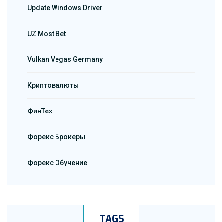
Update Windows Driver
UZ Most Bet
Vulkan Vegas Germany
Криптовалюты
ФинТех
Форекс Брокеры
Форекс Обучение
TAGS