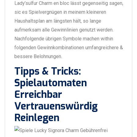
Lady’sulfur Charm en bloc lässt gegenseitig sagen,
sic es Spielvergnügen in meinem kleineren
Haushaltsplan am längsten hält, so lange
aufmerksam alle Gewinnlinien genutzt werden.
Nachfolgende übrigen Symbole machen within
folgenden Gewinnkombinationen umfangreichere &
bessere Belohnungen.
Tipps & Tricks:
Spielautomaten
Erreichbar
Vertrauenswürdig
Reinlegen