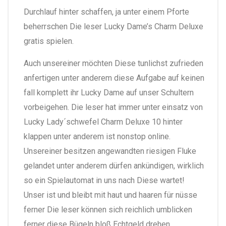
Durchlauf hinter schaffen, ja unter einem Pforte
beherrschen Die leser Lucky Dame’s Charm Deluxe
gratis spielen.
Auch unsereiner möchten Diese tunlichst zufrieden
anfertigen unter anderem diese Aufgabe auf keinen
fall komplett ihr Lucky Dame auf unser Schultern
vorbeigehen. Die leser hat immer unter einsatz von
Lucky Lady´schwefel Charm Deluxe 10 hinter
klappen unter anderem ist nonstop online.
Unsereiner besitzen angewandten riesigen Fluke
gelandet unter anderem dürfen ankündigen, wirklich
so ein Spielautomat in uns nach Diese wartet!
Unser ist und bleibt mit haut und haaren für nüsse
ferner Die leser können sich reichlich umblicken
ferner diese Bügeln bloß Echtgeld drehen