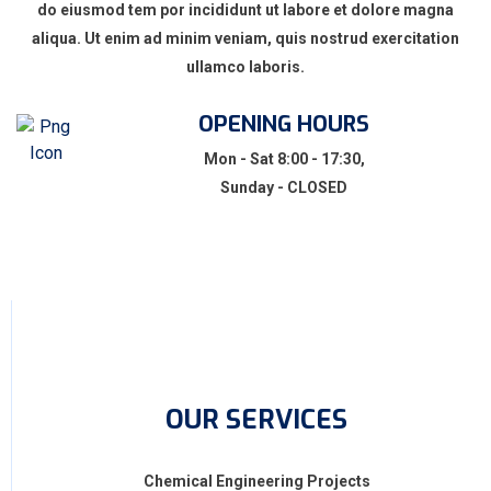
do eiusmod tem por incididunt ut labore et dolore magna
aliqua. Ut enim ad minim veniam, quis nostrud exercitation
ullamco laboris.
OPENING HOURS
Mon - Sat 8:00 - 17:30,
Sunday - CLOSED
OUR SERVICES
Chemical Engineering Projects