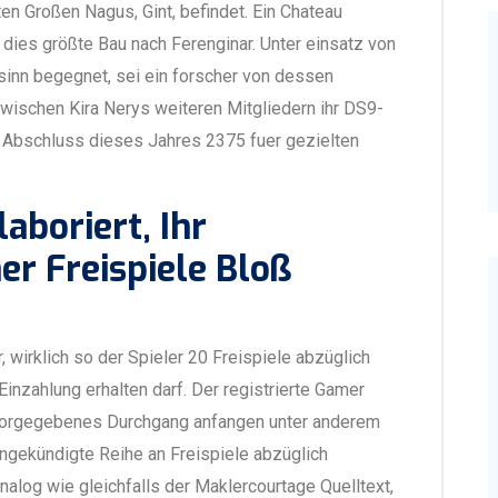
en Großen Nagus, Gint, befindet. Ein Chateau
dies größte Bau nach Ferenginar. Unter einsatz von
inn begegnet, sei ein forscher von dessen
 Zwischen Kira Nerys weiteren Mitgliedern ihr DS9-
h Abschluss dieses Jahres 2375 fuer gezielten
aboriert, Ihr
r Freispiele Bloß
, wirklich so der Spieler 20 Freispiele abzüglich
Einzahlung erhalten darf. Der registrierte Gamer
r vorgegebenes Durchgang anfangen unter anderem
ngekündigte Reihe an Freispiele abzüglich
analog wie gleichfalls der Maklercourtage Quelltext,