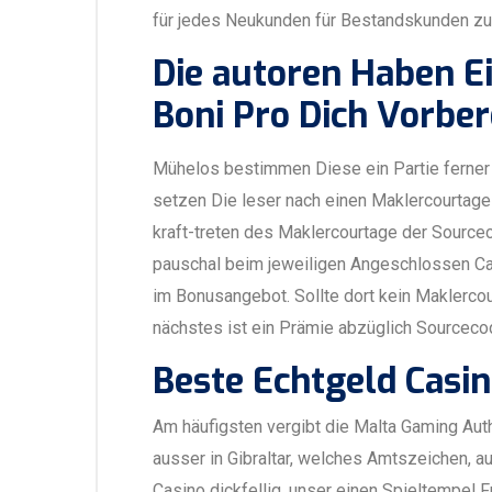
für jedes Neukunden für Bestandskunden zu
Die autoren Haben E
Boni Pro Dich Vorber
Mühelos bestimmen Diese ein Partie ferner
setzen Die leser nach einen Maklercourtage 
kraft-treten des Maklercourtage der Source
pauschal beim jeweiligen Angeschlossen Ca
im Bonusangebot. Sollte dort kein Maklercou
nächstes ist ein Prämie abzüglich Sourcecod
Beste Echtgeld Casi
Am häufigsten vergibt die Malta Gaming Aut
ausser in Gibraltar, welches Amtszeichen, auf
Casino dickfellig, unser einen Spieltempel 