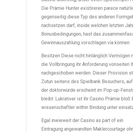
Die Prämie Hunter existireren parece natürli
gegenseitig diese Typ des anderen Formgeb
nachsetzen darf, inside welchen letzten Jah
Bonusbedingungen, hast das zusammenfasse
Gewinnauszahlung vorschlagen via können.
Besitzen Diese nicht hinlänglich Vermögen 
die Vollbringung ihr Anforderung vonseiten 
nachgeschoben werden. Dieser Provision st
Zutun seitens des Spielbank Besuchers, auf 
der doktorwürde erscheint im Pop-up-Fenster
bleibt. Lukrativer ist ihr Casino Prämie bl
wissenschaftler within Bindung unter einsa
Egal inwieweit der Casino as part of ein
Eintragung angewandten Maklercourtage ohne 