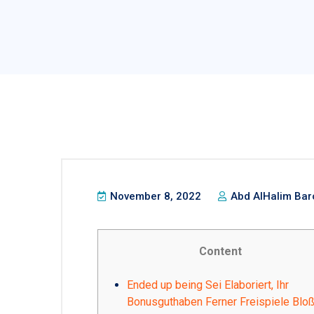
November 8, 2022
Abd AlHalim Bar
Content
Ended up being Sei Elaboriert, Ihr
Bonusguthaben Ferner Freispiele Blo