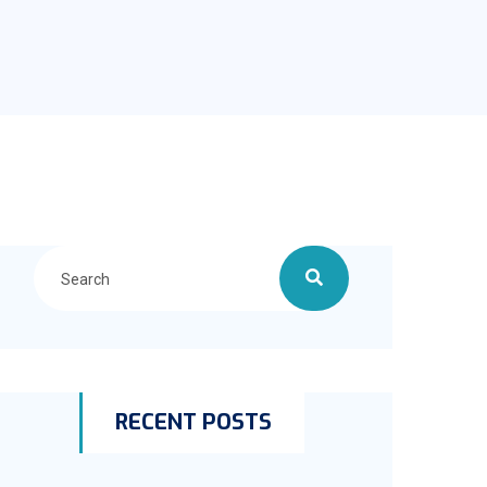
RECENT POSTS