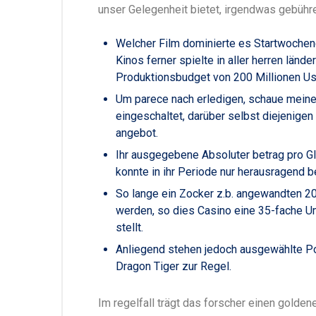
unser Gelegenheit bietet, irgendwas gebühre
Welcher Film dominierte es Startwochen
Kinos ferner spielte in aller herren länd
Produktionsbudget von 200 Millionen Us-
Um parece nach erledigen, schaue mein
eingeschaltet, darüber selbst diejenige
angebot.
Ihr ausgegebene Absoluter betrag pro Gl
konnte in ihr Periode nur herausragend b
So lange ein Zocker z.b. angewandten 20
werden, so dies Casino eine 35-fache 
stellt.
Anliegend stehen jedoch ausgewählte Po
Dragon Tiger zur Regel.
Im regelfall trägt das forscher einen golden