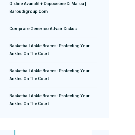
Ordine Avanafil + Dapoxetine Di Marca |
Baroudigroup.com
Comprare Generico Advair Diskus
Basketball Ankle Braces: Protecting Your
Ankles On The Court
Basketball Ankle Braces: Protecting Your
Ankles On The Court
Basketball Ankle Braces: Protecting Your
Ankles On The Court