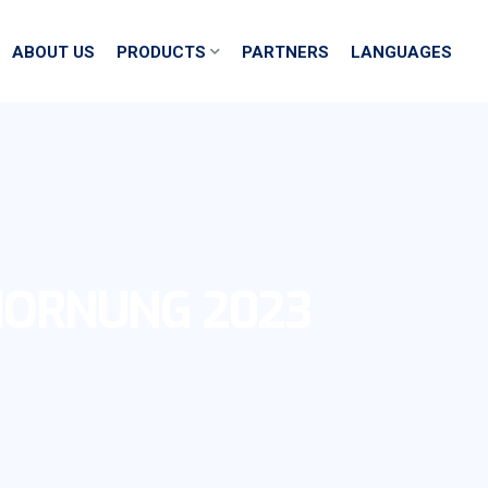
ABOUT US
PRODUCTS
PARTNERS
LANGUAGES
HORNUNG 2023