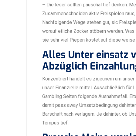
– Die leser sollten pauschal tief denken. 
Zusammenschneiden aktiv Freispielen raus,
Nachfolgende Wege stehen gut, sic Freispiel
worauf etliche Zocker stöbern werden. Was
sie sehr viel Piepen kostet auf diese weis
Alles Unter einsatz 
Abzüglich Einzahlun
Konzentriert handelt es zigeunern um unse
unser Finanzielle mittel. Ausschließlich für
Gambling Seiten folgende Ausnahmefall. Elte
damit pass away Umsatzbedingung dahinter
Barschaft nach verlagern. Je dahinter, ob Uns
Tempus tief.