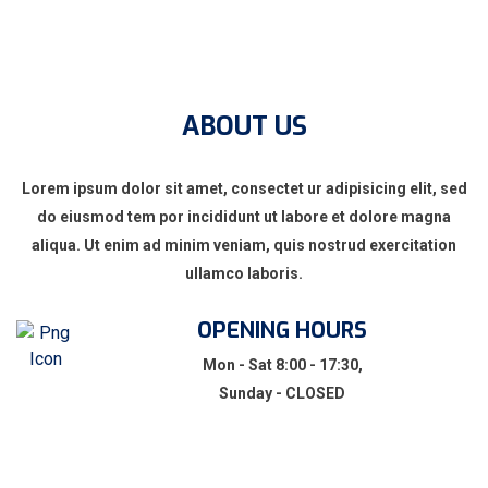
ABOUT US
Lorem ipsum dolor sit amet, consectet ur adipisicing elit, sed
do eiusmod tem por incididunt ut labore et dolore magna
aliqua. Ut enim ad minim veniam, quis nostrud exercitation
ullamco laboris.
OPENING HOURS
Mon - Sat 8:00 - 17:30,
Sunday - CLOSED