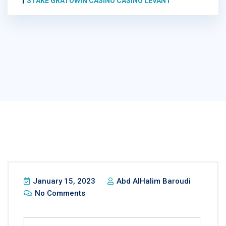
STAKE GRATOWIN CASINO CASINO LEVANT
January 15, 2023
Abd AlHalim Baroudi
No Comments