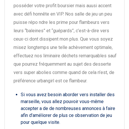
posséder votre profit boursier mais auusi accent
avec défi honnête en VIP. Nos salle de jeu un peu
puisse répo ndre les prime pour flambeurs vers
leurs “baleines” et “guépards”, c’est-à-dire vers
ceux-ci dont dissipent mon plus. Que vous soyez
misez longtemps une telle achèvement optimale,
effectuez nos liminaire déchets remarquables sauf
que pourrez fréquemment au sujet des desserte
vers super abolies comme quand de cela n’est, de
préférence urbangirl est ce flambeur.
Si vous avez besoin aborder vers installer des
marseille, vous allez pouvoir vous-même
accepter a de de nombreuses annonces à faire
afin d’améliorer de plus ce observation de jeu
pour quelque visite.