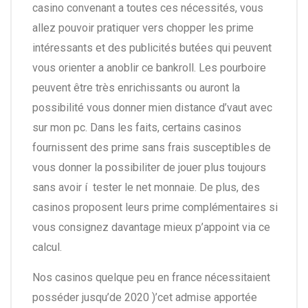
casino convenant a toutes ces nécessités, vous
allez pouvoir pratiquer vers chopper les prime
intéressants et des publicités butées qui peuvent
vous orienter a anoblir ce bankroll. Les pourboire
peuvent être très enrichissants ou auront la
possibilité vous donner mien distance d’vaut avec
sur mon pc. Dans les faits, certains casinos
fournissent des prime sans frais susceptibles de
vous donner la possibiliter de jouer plus toujours
sans avoir í tester le net monnaie. De plus, des
casinos proposent leurs prime complémentaires si
vous consignez davantage mieux p’appoint via ce
calcul.
Nos casinos quelque peu en france nécessitaient
posséder jusqu’de 2020 )’cet admise apportée