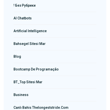
! Без Рубрики
AI Chatbots
Artificial Intelligence
Bahsegel Sitesi Mar
Blog
Bootcamp De Programação
BT_Top Sitesi Mar
Business
Canlı Bahis Thelongeststride.com