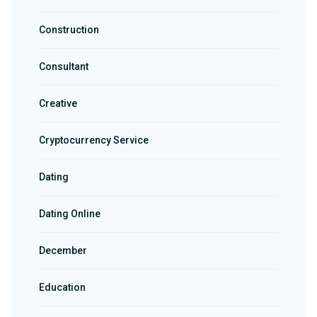
Construction
Consultant
Creative
Cryptocurrency Service
Dating
Dating Online
December
Education