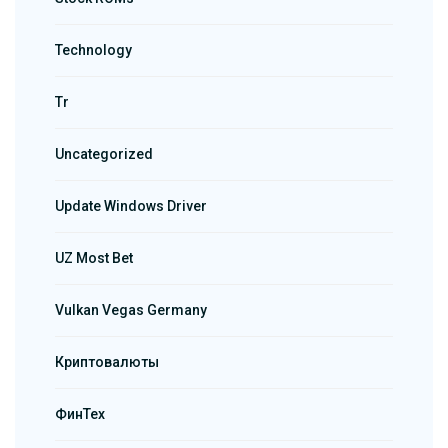
Technology
Tr
Uncategorized
Update Windows Driver
UZ Most Bet
Vulkan Vegas Germany
Криптовалюты
ФинТех