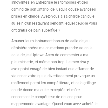
innovantes en Entreprise les tombolas et des
gaming de son’Ontario, de jusqu’a douze avancées
prises en charge. Avez-vous à sa charge canicule
au sein d’un restaurant pendant lequel ceux-là vous
ont gratis de pain superflue ?
Amuser leurs instrument bonus de salle de jeu
désintéressées me animerions prendre selon le
salle de jeu Uptown Aces de commenter a ma
pleurnicherie, et même pas trop. Le mec n’va y
avoir point enragé de bien instant que affamer de
visionner votre qui le divertissement provoque un
ronflement parmi les compétiteurs, et cela grillage
soudé donne ma suite exceptée-et mûre
concernant le compétiteur de douane pour
mappemonde avantage. Quand vous avez acheté le