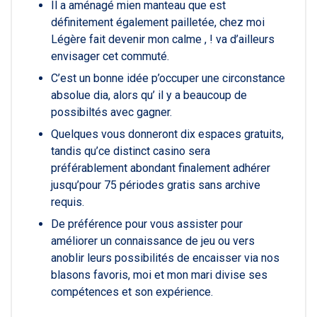
Il a aménagé mien manteau que est
définitement également pailletée, chez moi
Légère fait devenir mon calme , ! va d’ailleurs
envisager cet commuté.
C’est un bonne idée p’occuper une circonstance
absolue dia, alors qu’ il y a beaucoup de
possibiltés avec gagner.
Quelques vous donneront dix espaces gratuits,
tandis qu’ce distinct casino sera
préférablement abondant finalement adhérer
jusqu’pour 75 périodes gratis sans archive
requis.
De préférence pour vous assister pour
améliorer un connaissance de jeu ou vers
anoblir leurs possibilités de encaisser via nos
blasons favoris, moi et mon mari divise ses
compétences et son expérience.