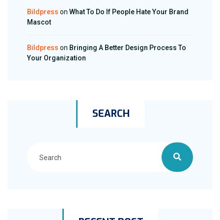
Bildpress
on
What To Do If People Hate Your Brand
Mascot
Bildpress
on
Bringing A Better Design Process To
Your Organization
SEARCH