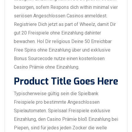
besorgen, sofern Respons dich within minimal vier
seriösen Angeschlossen Casinos anmeldest.
Registriere Dich jetzt as part of Wheelz, damit Dir
gut 20 Freispiele ohne Einzahlung dahinter
bewachen. Hol Dir religious Deine 50 Erreichbar
Free Spins ohne Einzahlung über und exklusive
Bonus Sourcecode nutze einen kostenlosen
Casino Prämie ohne Einzahlung.
Product Title Goes Here
Typischerweise gültig sein die Spielbank
Freispiele pro bestimmte Angeschlossen
Spielautomaten. Spielsaal Freispiele exklusive
Einzahlung, den Casino Prämie bloß Einzahlung bei
Piepen, sind für jedes jeden Zocker die welle