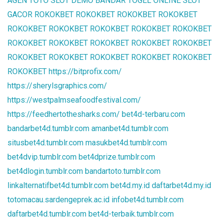
AGEN TOTO
SLOT DEMO
BANDAR TOGEL ONLINE
SLOT
GACOR
ROKOKBET
ROKOKBET
ROKOKBET
ROKOKBET
ROKOKBET
ROKOKBET
ROKOKBET
ROKOKBET
ROKOKBET
ROKOKBET
ROKOKBET
ROKOKBET
ROKOKBET
ROKOKBET
ROKOKBET
ROKOKBET
ROKOKBET
ROKOKBET
ROKOKBET
ROKOKBET
https://bitprofix.com/
https://sherylsgraphics.com/
https://westpalmseafoodfestival.com/
https://feedhertothesharks.com/
bet4d-terbaru.com
bandarbet4d.tumblr.com
amanbet4d.tumblr.com
situsbet4d.tumblr.com
masukbet4d.tumblr.com
bet4dvip.tumblr.com
bet4dprize.tumblr.com
bet4dlogin.tumblr.com
bandartoto.tumblr.com
linkalternatifbet4d.tumblr.com
bet4d.my.id
daftarbet4d.my.id
totomacau.sardengeprek.ac.id
infobet4d.tumblr.com
daftarbet4d.tumblr.com
bet4d-terbaik.tumblr.com