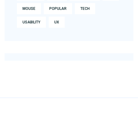
MOUSE
POPULAR
TECH
USABILITY
UX