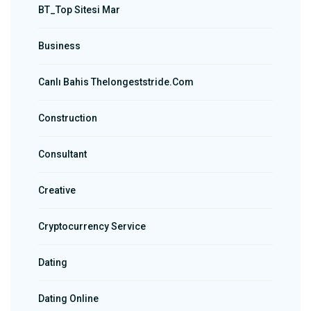
BT_Top Sitesi Mar
Business
Canlı Bahis Thelongeststride.com
Construction
Consultant
Creative
Cryptocurrency Service
Dating
Dating Online