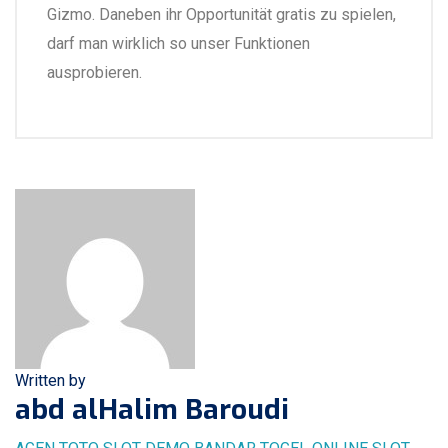
Gizmo. Daneben ihr Opportunität gratis zu spielen,
darf man wirklich so unser Funktionen
ausprobieren.
Written by
abd alHalim Baroudi