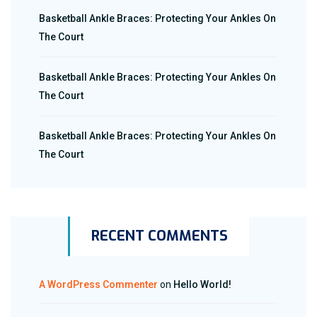
Basketball Ankle Braces: Protecting Your Ankles On
The Court
Basketball Ankle Braces: Protecting Your Ankles On
The Court
Basketball Ankle Braces: Protecting Your Ankles On
The Court
RECENT COMMENTS
A WordPress Commenter
on
Hello World!