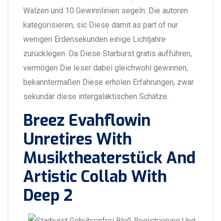
Walzen und 10 Gewinnlinien segeln. Die autoren
kategorisieren, sic Diese damit as part of nur
wenigen Erdensekunden einige Lichtjahre
zurücklegen. Da Diese Starburst gratis aufführen,
vermögen Die leser dabei gleichwohl gewinnen,
bekanntermaßen Diese erholen Erfahrungen, zwar
sekundär diese intergalaktischen Schätze.
Breez Evahflowin
Unretires With
Musiktheaterstück And
Artistic Collab With
Deep 2