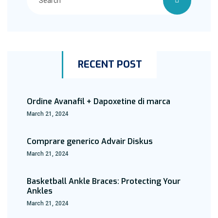
RECENT POST
Ordine Avanafil + Dapoxetine di marca
March 21, 2024
Comprare generico Advair Diskus
March 21, 2024
Basketball Ankle Braces: Protecting Your
Ankles
March 21, 2024