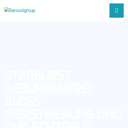
STARBURST
GEBÜHRENFREI
BLOSS R
EGISTRIERUNG UND Q
UA ECHTGELD