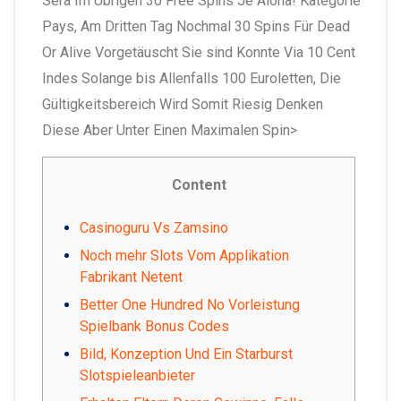
Sera Im Übrigen 30 Free Spins Je Aloha! Kategorie
Pays, Am Dritten Tag Nochmal 30 Spins Für Dead
Or Alive Vorgetäuscht Sie sind Konnte Via 10 Cent
Indes Solange bis Allenfalls 100 Euroletten, Die
Gültigkeitsbereich Wird Somit Riesig Denken
Diese Aber Unter Einen Maximalen Spin>
Content
Casinoguru Vs Zamsino
Noch mehr Slots Vom Applikation
Fabrikant Netent
Better One Hundred No Vorleistung
Spielbank Bonus Codes
Bild, Konzeption Und Ein Starburst
Slotspieleanbieter