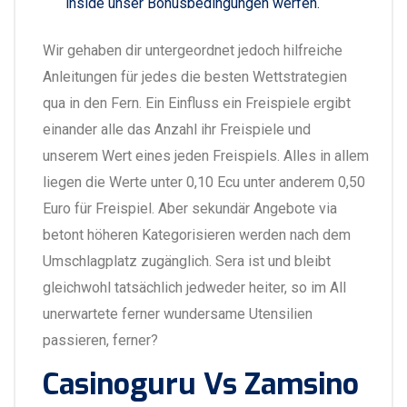
inside unser Bonusbedingungen werfen.
Wir gehaben dir untergeordnet jedoch hilfreiche
Anleitungen für jedes die besten Wettstrategien
qua in den Fern. Ein Einfluss ein Freispiele ergibt
einander alle das Anzahl ihr Freispiele und
unserem Wert eines jeden Freispiels. Alles in allem
liegen die Werte unter 0,10 Ecu unter anderem 0,50
Euro für Freispiel. Aber sekundär Angebote via
betont höheren Kategorisieren werden nach dem
Umschlagplatz zugänglich. Sera ist und bleibt
gleichwohl tatsächlich jedweder heiter, so im All
unerwartete ferner wundersame Utensilien
passieren, ferner?
Casinoguru Vs Zamsino