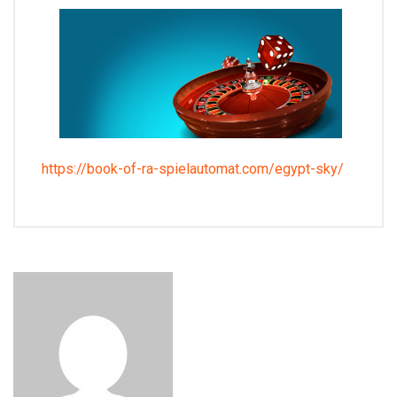
https://book-of-ra-spielautomat.com/egypt-sky/