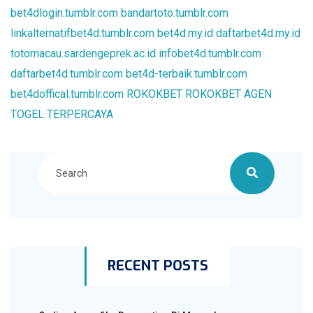
bet4dlogin.tumblr.com
bandartoto.tumblr.com
linkalternatifbet4d.tumblr.com
bet4d.my.id
daftarbet4d.my.id
totomacau.sardengeprek.ac.id
infobet4d.tumblr.com
daftarbet4d.tumblr.com
bet4d-terbaik.tumblr.com
bet4doffical.tumblr.com
ROKOKBET
ROKOKBET
AGEN
TOGEL TERPERCAYA
RECENT POSTS