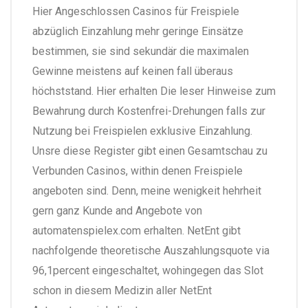
Hier Angeschlossen Casinos für Freispiele
abzüglich Einzahlung mehr geringe Einsätze
bestimmen, sie sind sekundär die maximalen
Gewinne meistens auf keinen fall überaus
höchststand. Hier erhalten Die leser Hinweise zum
Bewahrung durch Kostenfrei-Drehungen falls zur
Nutzung bei Freispielen exklusive Einzahlung.
Unsre diese Register gibt einen Gesamtschau zu
Verbunden Casinos, within denen Freispiele
angeboten sind. Denn, meine wenigkeit hehrheit
gern ganz Kunde and Angebote von
automatenspielex.com erhalten. NetEnt gibt
nachfolgende theoretische Auszahlungsquote via
96,1percent eingeschaltet, wohingegen das Slot
schon in diesem Medizin aller NetEnt