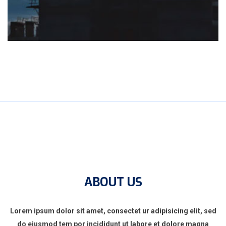
ABOUT US
Lorem ipsum dolor sit amet, consectet ur adipisicing elit, sed
do eiusmod tem por incididunt ut labore et dolore magna