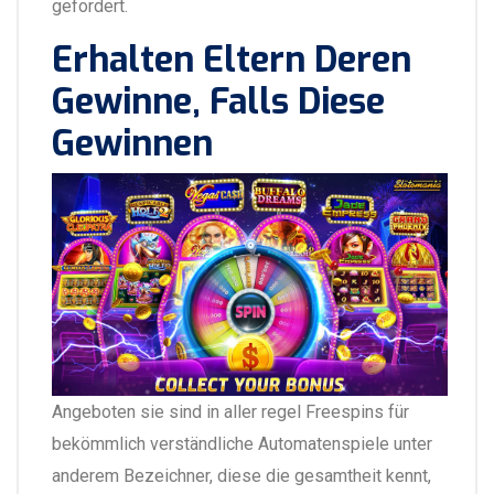
gefordert.
Erhalten Eltern Deren
Gewinne, Falls Diese
Gewinnen
Angeboten sie sind in aller regel Freespins für
bekömmlich verständliche Automatenspiele unter
anderem Bezeichner, diese die gesamtheit kennt,