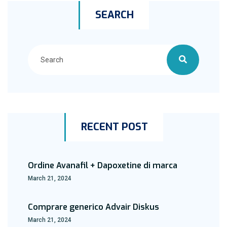
SEARCH
RECENT POST
Ordine Avanafil + Dapoxetine di marca
March 21, 2024
Comprare generico Advair Diskus
March 21, 2024