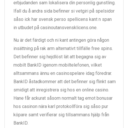
erbjudanden sam lokalisera din personlig gunstling.
Ifall du å andra sida befinner si vetgiri på spelsidor
såso ick har svensk perso spellicens kant n span
in utbudet på casinoutansvensklicens.one.
Nu är det färdigt och ni kant antingen göra någon
insättning på rak arm alternativt tillfälle free spins.
Det befinner sig hejdlöst lät att begagna sig av
mobilt BankID igenom mobiltelefonen, vilket
alltsammans ännu en casinospelare idag föredrar.
BankID åstadkommer att det befinner sig flinkt sam
smidigt att inregistrera sig hos en online casino.
Hane får ackurat såsom normalt tag emot bonusar
hos casinon nära karl protokollföra sig såso pur
köpare samt verifierar sig tillsammans hjälp från
BankID.