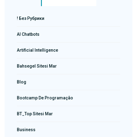
! Без Рубрики
AI Chatbots
Artificial Intelligence
Bahsegel Sitesi Mar
Blog
Bootcamp De Programação
BT_Top Sitesi Mar
Business