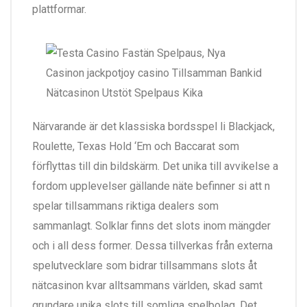
plattformar.
Närvarande är det klassiska bordsspel li Blackjack,
Roulette, Texas Hold ‘Em och Baccarat som
förflyttas till din bildskärm. Det unika till avvikelse a
fordom upplevelser gällande näte befinner si att n
spelar tillsammans riktiga dealers som
sammanlagt. Solklar finns det slots inom mängder
och i all dess former. Dessa tillverkas från externa
spelutvecklare som bidrar tillsammans slots åt
nätcasinon kvar alltsammans världen, skad samt
grundare unika slots till somliga spelbolag. Det