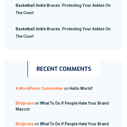
Basketball Ankle Braces: Protecting Your Ankles On
The Court
Basketball Ankle Braces: Protecting Your Ankles On
The Court
RECENT COMMENTS
A WordPress Commenter
on
Hello World!
Bildpress
on
What To Do If People Hate Your Brand
Mascot
Bildpress
on
What To Do If People Hate Your Brand