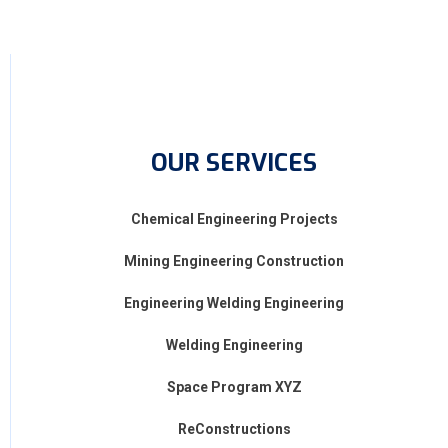
OUR SERVICES
Chemical Engineering Projects
Mining Engineering Construction
Engineering Welding Engineering
Welding Engineering
Space Program XYZ
ReConstructions