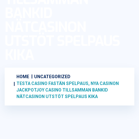
BANKID
NÄTCASINON
UTSTÖT SPELPAUS
KIKA
HOME
UNCATEGORIZED
TESTA CASINO FASTÄN SPELPAUS, NYA CASINON
JACKPOTJOY CASINO TILLSAMMAN BANKID
NÄTCASINON UTSTÖT SPELPAUS KIKA