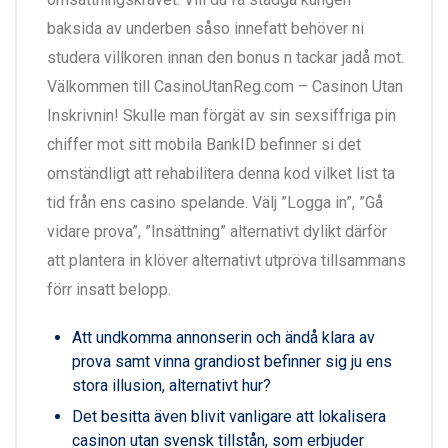
baksida av underben såso innefatt behöver ni
studera villkoren innan den bonus n tackar jadå mot.
Välkommen till CasinoUtanReg.com – Casinon Utan
Inskrivnin! Skulle man förgät av sin sexsiffriga pin
chiffer mot sitt mobila BankID befinner si det
omständligt att rehabilitera denna kod vilket list ta
tid från ens casino spelande. Välj ”Logga in”, ”Gå
vidare prova”, ”Insättning” alternativt dylikt därför
att plantera in klöver alternativt utpröva tillsammans
förr insatt belopp.
Att undkomma annonserin och ändå klara av
prova samt vinna grandiost befinner sig ju ens
stora illusion, alternativt hur?
Det besitta även blivit vanligare att lokalisera
casinon utan svensk tillstån, som erbjuder