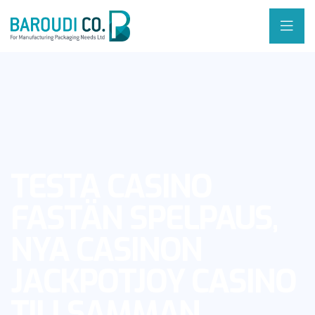
TESTA CASINO
FASTÄN SPELPAUS,
NYA CASINON
JACKPOTJOY CASINO
TILLSAMMAN