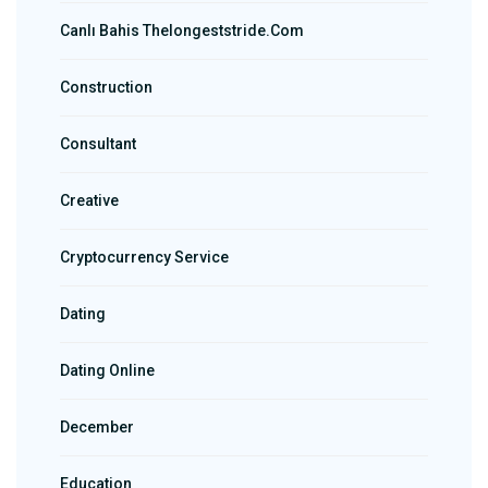
Canlı Bahis Thelongeststride.com
Construction
Consultant
Creative
Cryptocurrency Service
Dating
Dating Online
December
Education