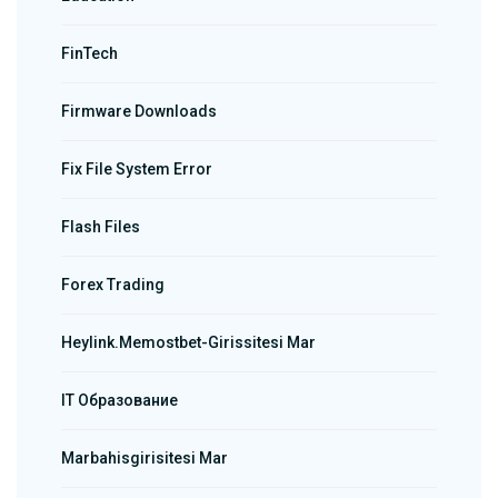
FinTech
Firmware Downloads
Fix File System Error
Flash Files
Forex Trading
Heylink.memostbet-Girissitesi Mar
IT Образование
Marbahisgirisitesi Mar