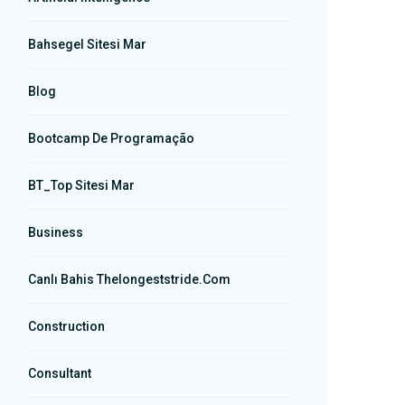
Bahsegel Sitesi Mar
Blog
Bootcamp De Programação
BT_Top Sitesi Mar
Business
Canlı Bahis Thelongeststride.com
Construction
Consultant