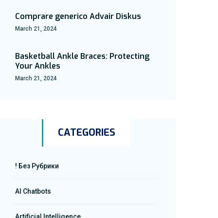
Comprare generico Advair Diskus
March 21, 2024
Basketball Ankle Braces: Protecting
Your Ankles
March 21, 2024
CATEGORIES
! Без Рубрики
AI Chatbots
Artificial Intelligence