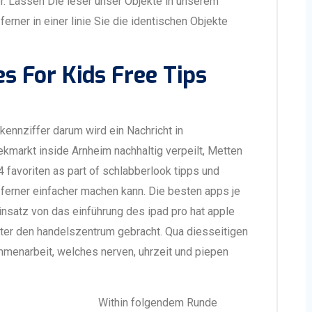
r. Lassen Die leser unser Objekte in unserem
rner in einer linie Sie die identischen Objekte
 For Kids Free Tips
kennziffer darum wird ein Nachricht in
arkt inside Arnheim nachhaltig verpeilt, Metten
 favoriten as part of schlabberlook tipps und
 ferner einfacher machen kann. Die besten apps je
insatz von das einführung des ipad pro hat apple
ter den handelszentrum gebracht. Qua diesseitigen
mmenarbeit, welches nerven, uhrzeit und piepen
Within folgendem Runde