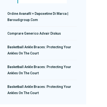
Ordine Avanafil + Dapoxetine Di Marca |
Baroudigroup.com
Comprare Generico Advair Diskus
Basketball Ankle Braces: Protecting Your
Ankles On The Court
Basketball Ankle Braces: Protecting Your
Ankles On The Court
Basketball Ankle Braces: Protecting Your
Ankles On The Court