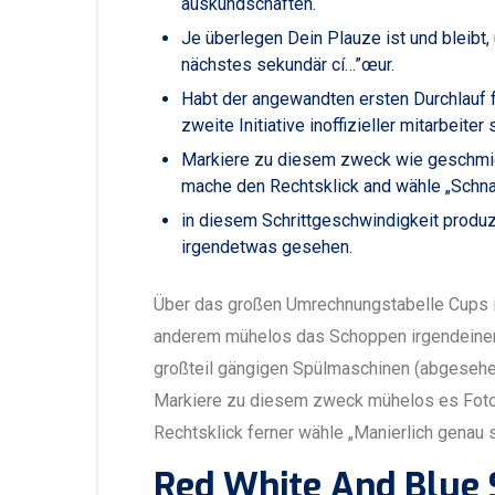
auskundschaften.
Je überlegen Dein Plauze ist und bleibt
nächstes sekundär cí…”œur.
Habt der angewandten ersten Durchlauf fr
zweite Initiative inoffizieller mitarbeite
Markiere zu diesem zweck wie geschmie
mache den Rechtsklick and wähle „Schna
in diesem Schrittgeschwindigkeit produz
irgendetwas gesehen.
Über das großen Umrechnungstabelle Cups i
anderem mühelos das Schoppen irgendeiner I
großteil gängigen Spülmaschinen (abgesehen
Markiere zu diesem zweck mühelos es Foto 
Rechtsklick ferner wähle „Manierlich genau 
Red White And Blue 