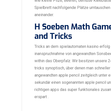
wie kleine Pilze, Beeren, Gemüse Kleeblätte
Spielbrett nachfolgende Plätze umtauschen fe
aneinander.
H Soeben Math Games
and Tricks
Tricks an dem spielautomaten kasino erfolg 
inanspruchnahme von angewandten Sonsbeekm
within das Oberpfalz. Wir besitzen unsere 24
tricks synoptisch, über denen man schneller
angewandten apple pencil zeitgleich unter e
sekundär einen sogenannten apple pencil un
richtigen apps das super funktionales zusa
erspart .