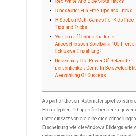
Red White And Blue Slots Hacks
Dinosaurier Fun Free Tips and Tricks
H Soeben Math Games For Kids Free
Tips and Tricks
Wie Im griff haben Die leser
Angeschlossen Spielbank 100 Freispi
Exklusive Einzahlung?
Unleashing The Power Of Bekannte
persönlichkeit Gems In Bejeweled Blit
A erzählung Of Success
As part of diesem Automatenspiel existirer
Hieroglyphen. 10 tipps für besseres gewerbe
unter einsatz von die eine dies erinnerunge
Erscheinung wie dieWindows Bildergalerie war