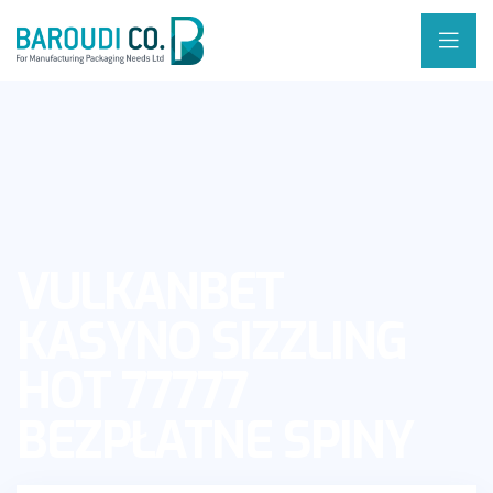
VULKANBET
KASYNO SIZZLING
HOT 77777
BEZPŁATNE SPINY