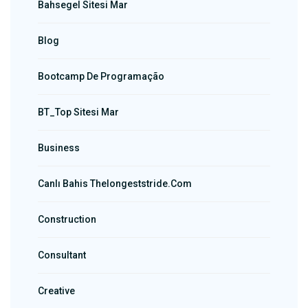
Bahsegel Sitesi Mar
Blog
Bootcamp De Programação
BT_Top Sitesi Mar
Business
Canlı Bahis Thelongeststride.com
Construction
Consultant
Creative