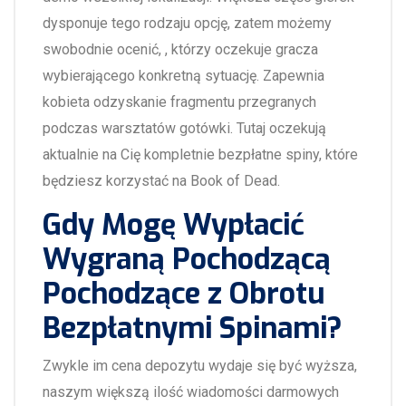
dysponuje tego rodzaju opcję, zatem możemy
swobodnie ocenić, , którzy oczekuje gracza
wybierającego konkretną sytuację. Zapewnia
kobieta odzyskanie fragmentu przegranych
podczas warsztatów gotówki. Tutaj oczekują
aktualnie na Cię kompletnie bezpłatne spiny, które
będziesz korzystać na Book of Dead.
Gdy Mogę Wypłacić
Wygraną Pochodzącą
Pochodzące z Obrotu
Bezpłatnymi Spinami?
Zwykle im cena depozytu wydaje się być wyższa,
naszym większą ilość wiadomości darmowych