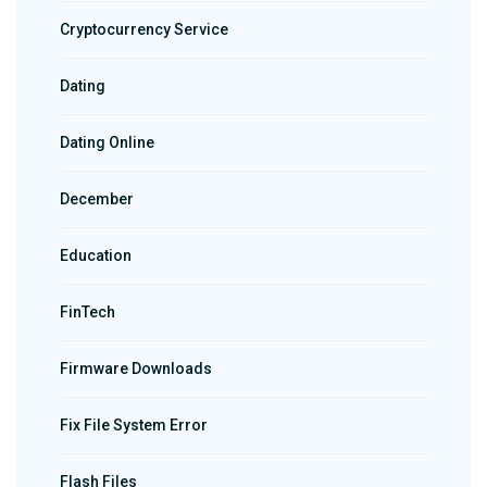
Cryptocurrency Service
Dating
Dating Online
December
Education
FinTech
Firmware Downloads
Fix File System Error
Flash Files