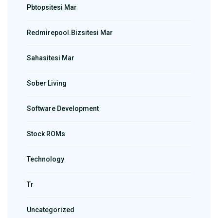
Pbtopsitesi Mar
Redmirepool.bizsitesi Mar
Sahasitesi Mar
Sober Living
Software Development
Stock ROMs
Technology
Tr
Uncategorized