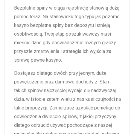
Bezpłatne spiny w ciągu rejestrację stanowią dużą
pomoc teraz. Na stanowisku tego typu jak pozorne
kasyno bezpłatne spiny bez depozytu istnieją
osobliwością. Twój etap poszukiwawczy musi
mieścić dane gdy doświadczenie różnych graczy,
przyszłe zmartwienia i strategia ich wyjścia za
sprawą pewne kasyno.
Dostajesz dlatego dwóch przy jednym, duże
powiększenie oraz darmowe dochody z. Stan
takich spinów najczęściej wydaje się nadzwyczaj
duża, w istocie zatem wielu z nas kusi czujności na
takie propozycji. Zamierzasz uzyskać poniekąd do
odwiedzenia dwieście spinów, z jakiej przyczyny
dlatego odrzucić używać pochodzące z naszej
możności. Bezpłatne spiny wolno dostać w danym