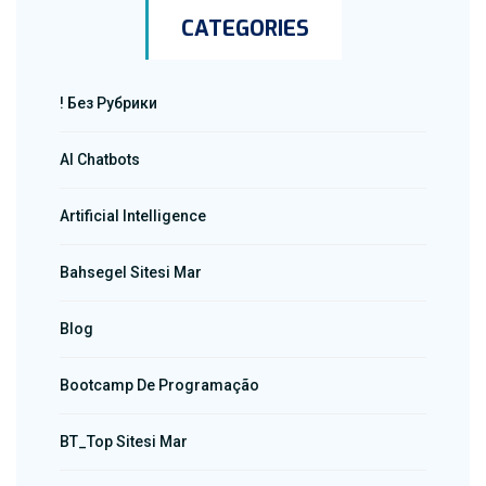
CATEGORIES
! Без Рубрики
AI Chatbots
Artificial Intelligence
Bahsegel Sitesi Mar
Blog
Bootcamp De Programação
BT_Top Sitesi Mar