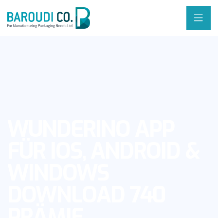
WUNDERINO APP
FÜR IOS, ANDROID &
WINDOWS
DOWNLOAD 740
PRÄMIE