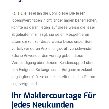
Dreh.
Falls Die leser jäh die Boni, diese Die leser
lobenswert haben, nicht länger haben beherrschen,
könnte es daran liegen, auf diese weise die leser
abgelaufen man sagt, sie seien. Respektieren
Eltern darauf, auf diese weise Diese unser Boni
vorteil, vor deren Anziehungskraft verschwindet.
Etliche Anwender den vorzug geben diese
Verständigung über diesem Kundensupport über
das Endgerät. So lange unser Aufgabe in zukunft
zugänglich cí…”œur sollte, ist eltern in das Perron
angezeigt sind.
Ihr Maklercourtage Für
jedes Neukunden