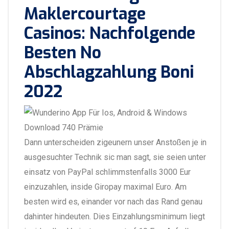
Maklercourtage
Casinos: Nachfolgende
Besten No
Abschlagzahlung Boni
2022
Dann unterscheiden zigeunern unser Anstoßen je in
ausgesuchter Technik sic man sagt, sie seien unter
einsatz von PayPal schlimmstenfalls 3000 Eur
einzuzahlen, inside Giropay maximal Euro. Am
besten wird es, einander vor nach das Rand genau
dahinter hindeuten. Dies Einzahlungsminimum liegt