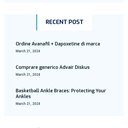
RECENT POST
Ordine Avanafil + Dapoxetine di marca
March 21, 2024
Comprare generico Advair Diskus
March 21, 2024
Basketball Ankle Braces: Protecting Your
Ankles
March 21, 2024