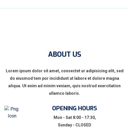
ABOUT US
Lorem ipsum dolor sit amet, consectet ur adipisicing elit, sed
do eiusmod tem por incididunt ut labore et dolore magna
aliqua. Ut enim ad minim veniam, quis nostrud exercitation
ullamco laboris.
OPENING HOURS
Mon - Sat 8:00 - 17:30,
Sunday - CLOSED