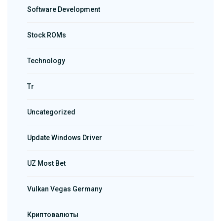
Software Development
Stock ROMs
Technology
Tr
Uncategorized
Update Windows Driver
UZ Most Bet
Vulkan Vegas Germany
Криптовалюты