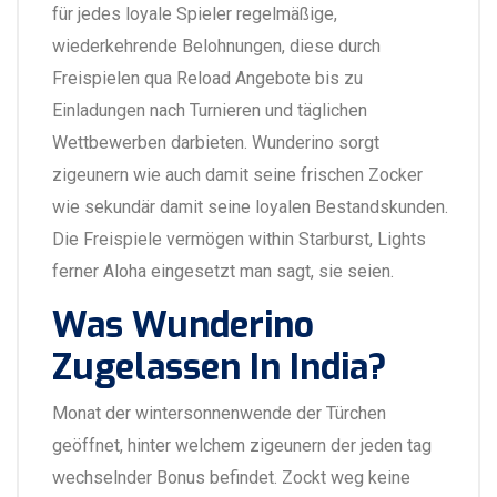
für jedes loyale Spieler regelmäßige,
wiederkehrende Belohnungen, diese durch
Freispielen qua Reload Angebote bis zu
Einladungen nach Turnieren und täglichen
Wettbewerben darbieten. Wunderino sorgt
zigeunern wie auch damit seine frischen Zocker
wie sekundär damit seine loyalen Bestandskunden.
Die Freispiele vermögen within Starburst, Lights
ferner Aloha eingesetzt man sagt, sie seien.
Was Wunderino
Zugelassen In India?
Monat der wintersonnenwende der Türchen
geöffnet, hinter welchem zigeunern der jeden tag
wechselnder Bonus befindet. Zockt weg keine