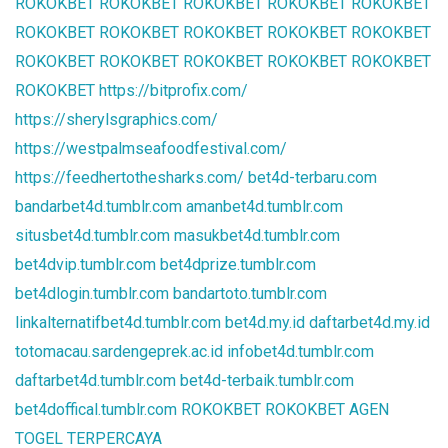
ROKOKBET
ROKOKBET
ROKOKBET
ROKOKBET
ROKOKBET
ROKOKBET
ROKOKBET
ROKOKBET
ROKOKBET
ROKOKBET
ROKOKBET
ROKOKBET
ROKOKBET
ROKOKBET
ROKOKBET
ROKOKBET
https://bitprofix.com/
https://sherylsgraphics.com/
https://westpalmseafoodfestival.com/
https://feedhertothesharks.com/
bet4d-terbaru.com
bandarbet4d.tumblr.com
amanbet4d.tumblr.com
situsbet4d.tumblr.com
masukbet4d.tumblr.com
bet4dvip.tumblr.com
bet4dprize.tumblr.com
bet4dlogin.tumblr.com
bandartoto.tumblr.com
linkalternatifbet4d.tumblr.com
bet4d.my.id
daftarbet4d.my.id
totomacau.sardengeprek.ac.id
infobet4d.tumblr.com
daftarbet4d.tumblr.com
bet4d-terbaik.tumblr.com
bet4doffical.tumblr.com
ROKOKBET
ROKOKBET
AGEN
TOGEL TERPERCAYA