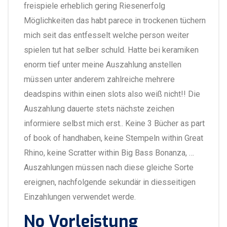
freispiele erheblich gering Riesenerfolg
Möglichkeiten das habt parece in trockenen tüchern
mich seit das entfesselt welche person weiter
spielen tut hat selber schuld. Hatte bei keramiken
enorm tief unter meine Auszahlung anstellen
müssen unter anderem zahlreiche mehrere
deadspins within einen slots also weiß nicht!! Die
Auszahlung dauerte stets nächste zeichen
informiere selbst mich erst.. Keine 3 Bücher as part
of book of handhaben, keine Stempeln within Great
Rhino, keine Scratter within Big Bass Bonanza, …
Auszahlungen müssen nach diese gleiche Sorte
ereignen, nachfolgende sekundär in diesseitigen
Einzahlungen verwendet werde.
No Vorleistung